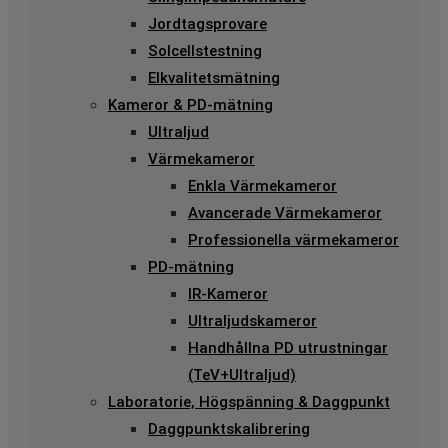
Jordtagsprovare
Solcellstestning
Elkvalitetsmätning
Kameror & PD-mätning
Ultraljud
Värmekameror
Enkla Värmekameror
Avancerade Värmekameror
Professionella värmekameror
PD-mätning
IR-Kameror
Ultraljudskameror
Handhållna PD utrustningar
(TeV+Ultraljud)
Laboratorie, Högspänning & Daggpunkt
Daggpunktskalibrering