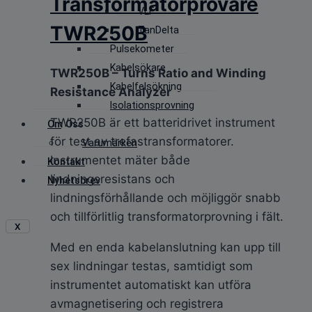
Transformatorprovare
VLF
TWR250B
TanDelta
Pulsekometer
Kabelsökare
TWR250B – Turns Ratio and Winding
Kabelfelsökning
Resistance Analyzer
Isolationsprovning
TWR250B är ett batteridrivet instrument
Om Oss
för test av trefastransformatorer.
Varumärken
Instrumentet mäter både
Kontakt
lindningsresistans och
Nyhetsbrev
lindningsförhållande och möjliggör snabb
och tillförlitlig transformatorprovning i fält.
X
Med en enda kabelanslutning kan upp till
sex lindningar testas, samtidigt som
instrumentet automatiskt kan utföra
avmagnetisering och registrera