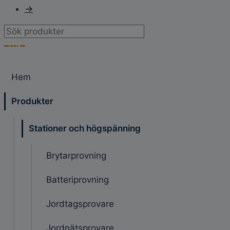
→
Products
search
SÖK
Hem
Produkter
Stationer och högspänning
Brytarprovning
Batteriprovning
Jordtagsprovare
Jordnätsprovare