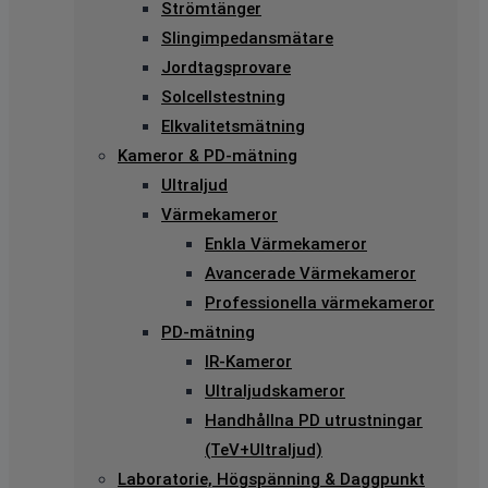
Strömtänger
Slingimpedansmätare
Jordtagsprovare
Solcellstestning
Elkvalitetsmätning
Kameror & PD-mätning
Ultraljud
Värmekameror
Enkla Värmekameror
Avancerade Värmekameror
Professionella värmekameror
PD-mätning
IR-Kameror
Ultraljudskameror
Handhållna PD utrustningar
(TeV+Ultraljud)
Laboratorie, Högspänning & Daggpunkt