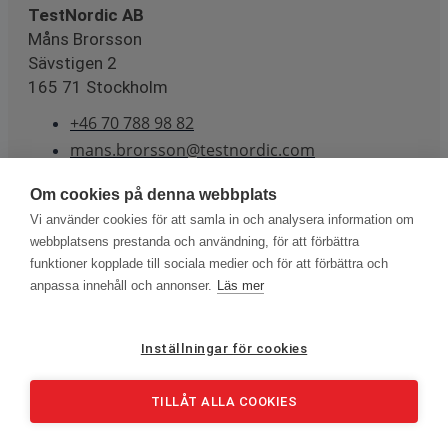
TestNordic AB
Måns Brorsson
Sävstigen 2
165 71 Stockholm
+46 70 788 98 82
mans.brorsson@testnordic.com
Om cookies på denna webbplats
Vi använder cookies för att samla in och analysera information om
webbplatsens prestanda och användning, för att förbättra
Copyright © 2022 Kabeltillämpningar | Kalibrering | Gasanalys |
funktioner kopplade till sociala medier och för att förbättra och
Jordningsprovning Theme. All rights reserved.
anpassa innehåll och annonser.
Läs mer
Linkedin
Youtube
Inställningar för cookies
TILLÅT ALLA COOKIES
Om du är intresserad av att köpa några produkter, ring
eller mejla oss.