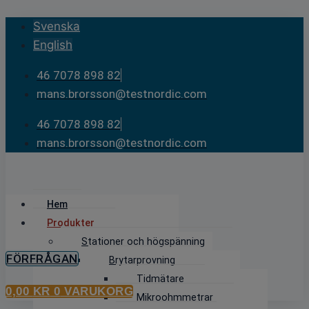
Skip
Svenska
to
English
content
46 7078 898 82
mans.brorsson@testnordic.com
46 7078 898 82
mans.brorsson@testnordic.com
Hem
Produkter
Stationer och högspänning
FÖRFRÅGAN
Brytarprovning
Tidmätare
0,00
KR
0
VARUKORG
Mikroohmmetrar