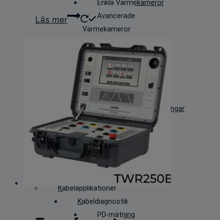
Enkla Värmekameror
Avancerade
Läs mer
Värmekameror
Professionella
värmekameror
PD-mätning
IR-Kameror
Ultraljudskameror
Handhållna PD utrustningar
(TeV+Ultraljud)
Laboratorie, Högspänning &
Daggpunkt
Daggpunktskalibrering
Kalibering av instrument
Kabelapplikationer
Kabeldiagnostik
PD-mätning