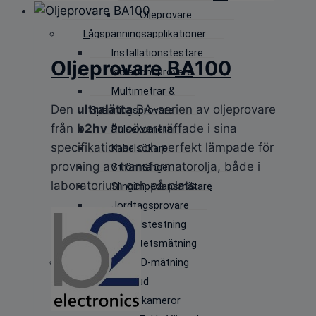
Oljeprovare
Lågspänningsapplikationer
Installationstestare
Oljeprovare BA100
Isolationsprovare
Multimetrar &
Den
ultralätta
BA-serien av oljeprovare
Spänningsprovare
från
b2hv
är oöverträffade i sina
Pulsekometer
specifikationer och perfekt lämpade för
Kabelsökare
provning av transformatorolja, både i
Strömtänger
laboratorium och på plats.
Slingimpedansmätare
Jordtagsprovare
Solcellstestning
Elkvalitetsmätning
Kameror & PD-mätning
Ultraljud
Värmekameror