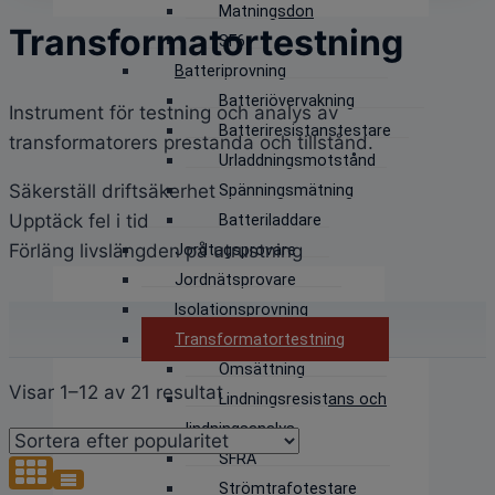
Matningsdon
Transformatortestning
SF6
Batteriprovning
Batteriövervakning
Instrument för testning och analys av
Batteriresistanstestare
transformatorers prestanda och tillstånd.
Urladdningsmotstånd
Säkerställ driftsäkerhet
Spänningsmätning
Upptäck fel i tid
Batteriladdare
Förläng livslängden på utrustning
Jordtagsprovare
Jordnätsprovare
Isolationsprovning
Transformatortestning
Omsättning
Sortera
Visar 1–12 av 21 resultat
Lindningsresistans och
efter
lindningsanalys
popularitet
SFRA
Strömtrafotestare