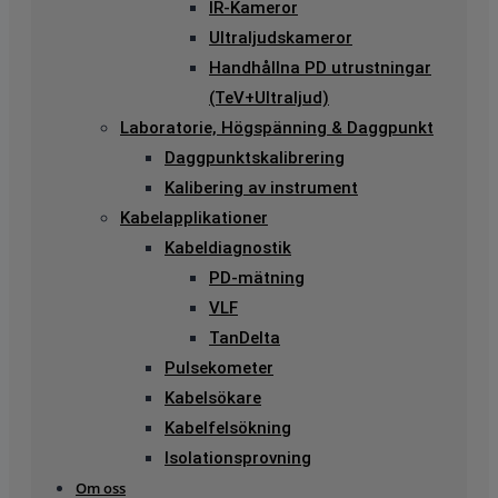
IR-Kameror
Ultraljudskameror
Handhållna PD utrustningar
(TeV+Ultraljud)
Laboratorie, Högspänning & Daggpunkt
Daggpunktskalibrering
Kalibering av instrument
Kabelapplikationer
Kabeldiagnostik
PD-mätning
VLF
TanDelta
Pulsekometer
Kabelsökare
Kabelfelsökning
Isolationsprovning
Om oss