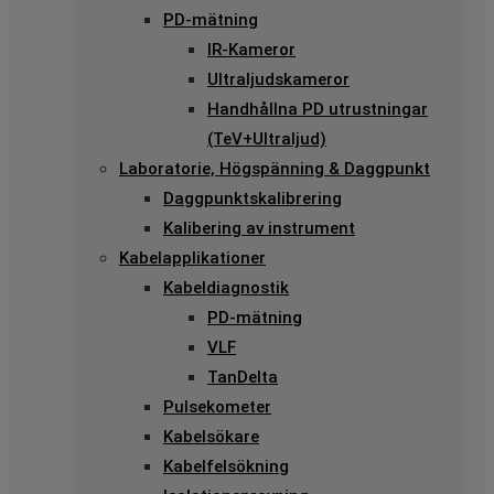
PD-mätning
IR-Kameror
Ultraljudskameror
Handhållna PD utrustningar
(TeV+Ultraljud)
Laboratorie, Högspänning & Daggpunkt
Daggpunktskalibrering
Kalibering av instrument
Kabelapplikationer
Kabeldiagnostik
PD-mätning
VLF
TanDelta
Pulsekometer
Kabelsökare
Kabelfelsökning