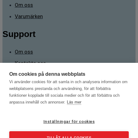
Om oss
Varumärken
Support
Om oss
Kontakta oss
Om cookies på denna webbplats
Kontakt
Vi använder cookies för att samla in och analysera information om
webbplatsens prestanda och användning, för att förbättra
funktioner kopplade till sociala medier och för att förbättra och
Sävstigen 2 165 71 Stockholm
anpassa innehåll och annonser.
Läs mer
mans.brorsson@testnordic.com
+46 70 788 98 82
Inställningar för cookies
Kabeltillämpningar | Kalibrering | Gasanalys | Jordningsprovning
TILLÅT ALLA COOKIES