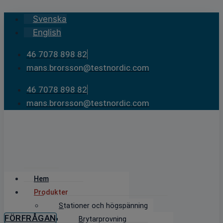
Skip
Svenska
to
English
content
46 7078 898 82
mans.brorsson@testnordic.com
46 7078 898 82
mans.brorsson@testnordic.com
Hem
Produkter
Stationer och högspänning
FÖRFRÅGAN
Brytarprovning