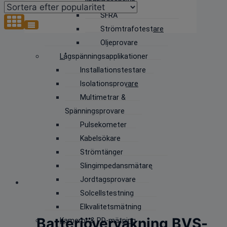
lindningsanalys
popularitet
SFRA
Strömtrafotestare
Oljeprovare
Lågspänningsapplikationer
Installationstestare
Isolationsprovare
Multimetrar &
Spänningsprovare
Pulsekometer
Kabelsökare
Strömtänger
Slingimpedansmätare
Jordtagsprovare
Solcellstestning
Elkvalitetsmätning
Batteriövervakning BVS-
Kameror & PD-mätning