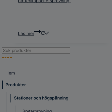
batterikapacitetsprovning.
Läs mer
Products
search
SÖK
Hem
Produkter
Stationer och högspänning
Brytarprovning