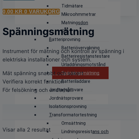
Tidmätare
0,00
KR
0
VARUKORG
Mikroohmmetrar
Matningsdon
Spänningsmätning
SF6
Batteriprovning
Batteriövervakning
Instrument för mätning och kontroll av spänning i
Batteriresistanstestare
elektriska installationer och system.
Urladdningsmotstånd
Mät spänning snabbt och säkert
Spänningsmätning
Verifiera korrekt funktion
Batteriladdare
För felsökning och underhåll
Jordtagsprovare
Jordnätsprovare
Isolationsprovning
Transformatortestning
Omsättning
Sortera
Visar alla 2 resultat
Lindningsresistans och
efter