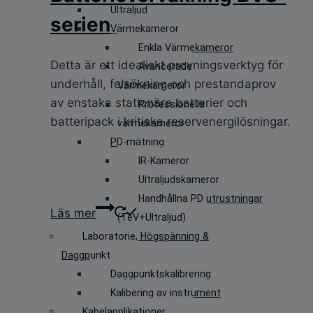
Ultraljud
serien
Värmekameror
Enkla Värmekameror
Detta är ett idealiskt provningsverktyg för
Avancerade
underhåll, felsökning och prestandaprov
Värmekameror
av enstaka stationära batterier och
Professionella
batteripack i kritiska reservenergilösningar.
värmekameror
PD-mätning
IR-Kameror
Ultraljudskameror
Handhållna PD utrustningar
Läs mer
(TeV+Ultraljud)
Laboratorie, Högspänning &
Daggpunkt
Daggpunktskalibrering
Kalibering av instrument
Kabelapplikationer