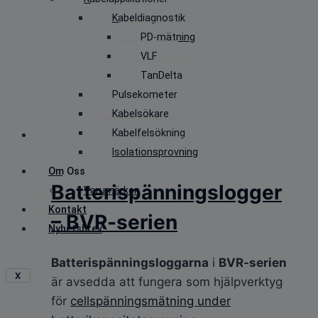
Kabeldiagnostik
PD-mätning
VLF
TanDelta
Pulsekometer
Kabelsökare
Kabelfelsökning
Isolationsprovning
Om Oss
Batterispänningslogger
Varumärken
Kontakt
– BVR-serien
Nyhetsbrev
Batterispänningsloggarna
i
BVR-serien
X
är avsedda att fungera som hjälpverktyg
för
cellspänningsmätning under