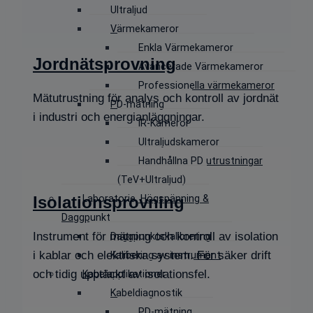
Ultraljud
Värmekameror
Enkla Värmekameror
Jordnätsprovning
Avancerade Värmekameror
Professionella värmekameror
Mätutrustning för analys och kontroll av jordnät
PD-mätning
i industri och energianläggningar.
IR-Kameror
Ultraljudskameror
Handhållna PD utrustningar
(TeV+Ultraljud)
Laboratorie, Högspänning &
Isolationsprovning
Daggpunkt
Instrument för mätning och kontroll av isolation
Daggpunktskalibrering
i kablar och elektriska system. För säker drift
Kalibering av instrument
och tidig upptäckt av isolationsfel.
Kabelapplikationer
Kabeldiagnostik
PD-mätning