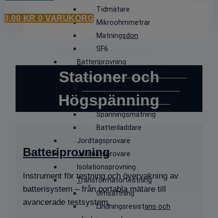
Tidmätare
0,00
KR
0
VARUKORG
Mikroohmmetrar
Matningsdon
SF6
Batteriprovning
Stationer och
Batteriövervakning
Batteriresistanstestare
Högspänning
Urladdningsmotstånd
Spänningsmätning
Batteriladdare
Jordtagsprovare
Batteriprovning
Jordnätsprovare
Isolationsprovning
Instrument för testning och övervakning av
Transformatortestning
batterisystem – från portabla mätare till
Omsättning
avancerade testsystem.
Lindningsresistans och