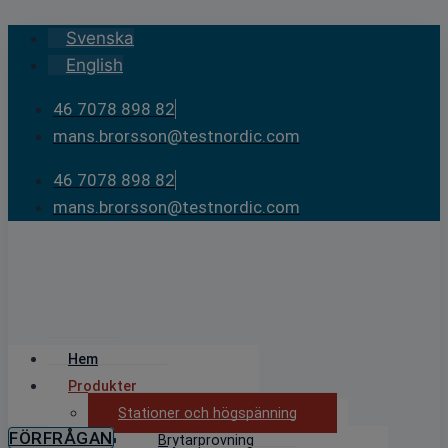
Skip
Svenska
to
English
content
46 7078 898 82
mans.brorsson@testnordic.com
46 7078 898 82
mans.brorsson@testnordic.com
Hem
Produkter
Stationer och högspänning
FÖRFRÅGAN
Brytarprovning