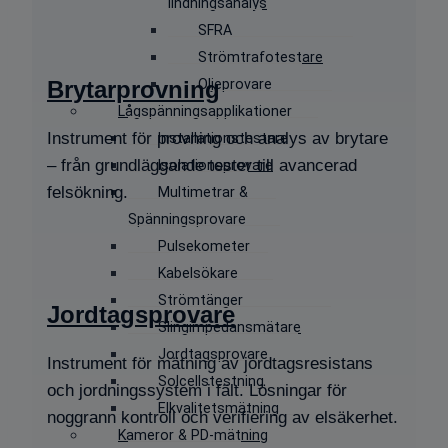
lindningsanalys
SFRA
Strömtrafotestare
Oljeprovare
Brytarprovning
Lågspänningsapplikationer
Instrument för provning och analys av brytare
Installationstestare
– från grundläggande tester till avancerad
Isolationsprovare
felsökning.
Multimetrar &
Spänningsprovare
Pulsekometer
Kabelsökare
Strömtänger
Jordtagsprovare
Slingimpedansmätare
Jordtagsprovare
Instrument för mätning av jordtagsresistans
Solcellstestning
och jordningssystem i fält. Lösningar för
Elkvalitetsmätning
noggrann kontroll och verifiering av elsäkerhet.
Kameror & PD-mätning