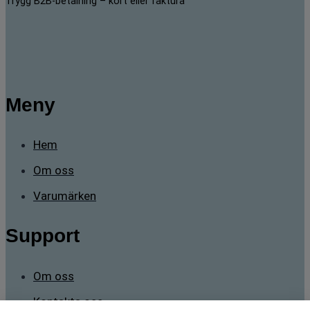
Trygg B2B-betalning – kort eller faktura
Meny
Hem
Om oss
Varumärken
Support
Om oss
Kontakta oss