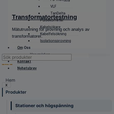
VLF
TanDelta
Transformatortestning
Pulsekometer
Kabelsökare
Mätutrustning för provning och analys av
Kabelfelsökning
transformatorer.
Isolationsprovning
Om Oss
Varumärken
Products
Kontakt
search
SÖK
Nyhetsbrev
Hem
X
Produkter
Stationer och högspänning