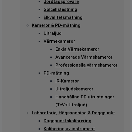
Jordtagsprovare
Solcellstestning
Elkvalitetsmätning
Kameror & PD-mätning
Ultraljud
Värmekameror
Enkla Värmekameror
Avancerade Värmekameror
Professionella värmekameror
PD-mätning
IR-Kameror
Ultraljudskameror
Handhållna PD utrustningar
(TeV+Ultraljud)
Laboratorie, Högspänning & Daggpunkt
Daggpunktskalibrering
Kalibering av instrument