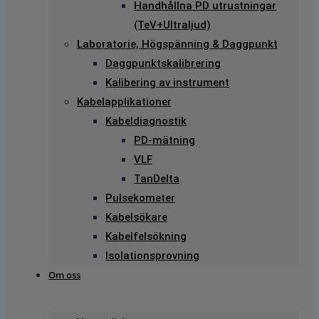
Handhållna PD utrustningar
(TeV+Ultraljud)
Laboratorie, Högspänning & Daggpunkt
Daggpunktskalibrering
Kalibering av instrument
Kabelapplikationer
Kabeldiagnostik
PD-mätning
VLF
TanDelta
Pulsekometer
Kabelsökare
Kabelfelsökning
Isolationsprovning
Om oss