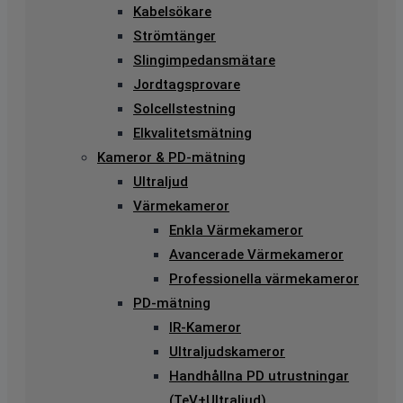
Kabelsökare
Strömtänger
Slingimpedansmätare
Jordtagsprovare
Solcellstestning
Elkvalitetsmätning
Kameror & PD-mätning
Ultraljud
Värmekameror
Enkla Värmekameror
Avancerade Värmekameror
Professionella värmekameror
PD-mätning
IR-Kameror
Ultraljudskameror
Handhållna PD utrustningar
(TeV+Ultraljud)