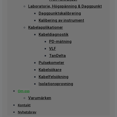
Laboratorie, Högspänning & Daggpunkt
Daggpunktskalibrering
Kalibering av instrument
Kabelapplikationer
Kabeldiagnostik
PD-mätning
VLF
TanDelta
Pulsekometer
Kabelsökare
Kabelfelsökning
Isolationsprovning
Om oss
Varumärken
Kontakt
Nyhetsbrev