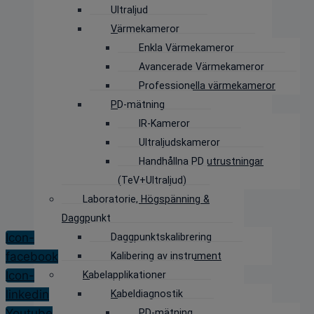
Ultraljud
Värmekameror
Enkla Värmekameror
Avancerade Värmekameror
Professionella värmekameror
PD-mätning
IR-Kameror
Ultraljudskameror
Handhållna PD utrustningar
(TeV+Ultraljud)
Laboratorie, Högspänning &
Daggpunkt
Icon-
Daggpunktskalibrering
facebook
Kalibering av instrument
Icon-
Kabelapplikationer
linkedin
Kabeldiagnostik
Youtube
PD-mätning