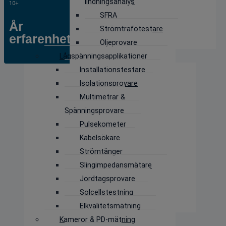
lindningsanalys
10+
SFRA
År
Strömtrafotestare
erfarenhet
Oljeprovare
Lågspänningsapplikationer
Installationstestare
Isolationsprovare
Multimetrar &
Spänningsprovare
Pulsekometer
Kabelsökare
Strömtänger
Slingimpedansmätare
Jordtagsprovare
Solcellstestning
Elkvalitetsmätning
Kameror & PD-mätning