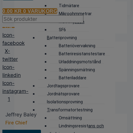
Tidmätare
0,00
KR
0
VARUKORG
Mikroohmmetrar
Products
Matningsdon
search
SÖK
SF6
Icon-
Batteriprovning
facebook
Batteriövervakning
X-
Batteriresistanstestare
twitter
Urladdningsmotstånd
Icon-
Spänningsmätning
linkedin
Batteriladdare
Icon-
Jordtagsprovare
instagram-
Jordnätsprovare
1
Isolationsprovning
Transformatortestning
Jeffrey Baley
Omsättning
Fire Chief
Lindningsresistans och