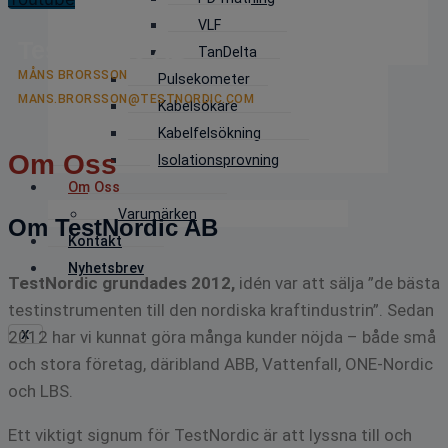
VLF
TestNordic AB
TanDelta
MÅNS BRORSSON
Pulsekometer
MANS.BRORSSON@TESTNORDIC.COM
Kabelsökare
Kabelfelsökning
Om Oss
Isolationsprovning
Om Oss
Varumärken
Om TestNordic AB
Kontakt
Nyhetsbrev
TestNordic grundades 2012,
idén var att sälja ”de bästa
testinstrumenten till den nordiska kraftindustrin”. Sedan
X
2012 har vi kunnat göra många kunder nöjda – både små
och stora företag, däribland ABB, Vattenfall, ONE-Nordic
och LBS.
Ett viktigt signum för TestNordic är att lyssna till och