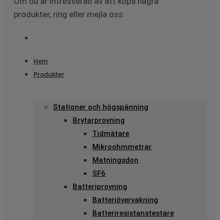
Om du är intresserad av att köpa några
produkter, ring eller mejla oss:
Hem
Produkter
Stationer och högspänning
Brytarprovning
Tidmätare
Mikroohmmetrar
Matningsdon
SF6
Batteriprovning
Batteriövervakning
Batteriresistanstestare