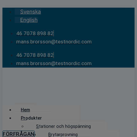
Skip
Svenska
to
English
content
46 7078 898 82
mans.brorsson@testnordic.com
46 7078 898 82
mans.brorsson@testnordic.com
Hem
Produkter
Stationer och högspänning
FÖRFRÅGAN
Brytarprovning