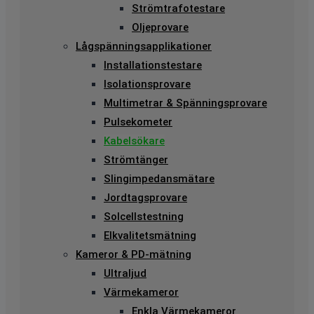
Strömtrafotestare
Oljeprovare
Lågspänningsapplikationer
Installationstestare
Isolationsprovare
Multimetrar & Spänningsprovare
Pulsekometer
Kabelsökare
Strömtänger
Slingimpedansmätare
Jordtagsprovare
Solcellstestning
Elkvalitetsmätning
Kameror & PD-mätning
Ultraljud
Värmekameror
Enkla Värmekameror