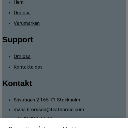
Hem
Om oss
Varumärken
Support
Om oss
Kontakta oss
Kontakt
Sävstigen 2 165 71 Stockholm
mans.brorsson@testnordic.com
+46 70 788 98 82