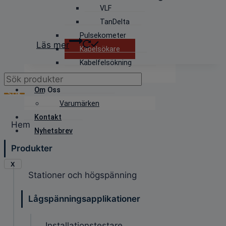
VLF
TanDelta
Pulsekometer
Läs mer
Kabelsökare
Kabelfelsökning
Isolationsprovning
Products
Om Oss
search
SÖK
Varumärken
Kontakt
Hem
Nyhetsbrev
Produkter
X
Stationer och högspänning
Lågspänningsapplikationer
Installationstestare