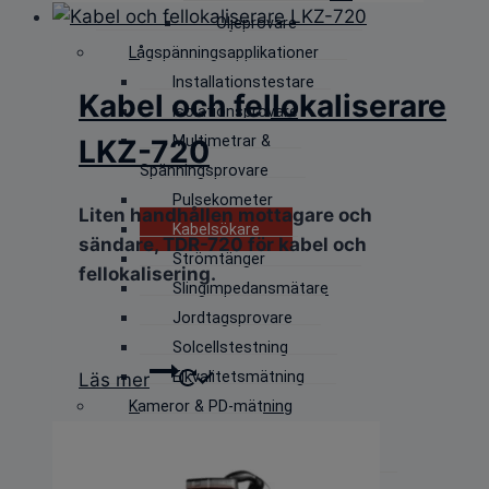
Oljeprovare
Lågspänningsapplikationer
Installationstestare
Kabel och fellokaliserare
Isolationsprovare
Multimetrar &
LKZ-720
Spänningsprovare
Pulsekometer
Liten handhållen mottagare och
Kabelsökare
sändare, TDR-720 för kabel och
Strömtänger
fellokalisering.
Slingimpedansmätare
Jordtagsprovare
Solcellstestning
Elkvalitetsmätning
Läs mer
Kameror & PD-mätning
Ultraljud
Värmekameror