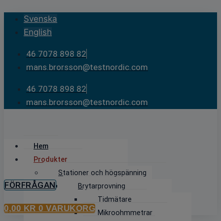
Skip
Svenska
to
English
content
46 7078 898 82
mans.brorsson@testnordic.com
46 7078 898 82
mans.brorsson@testnordic.com
Hem
Produkter
Stationer och högspänning
FÖRFRÅGAN
Brytarprovning
Tidmätare
0,00
KR
0
VARUKORG
Mikroohmmetrar