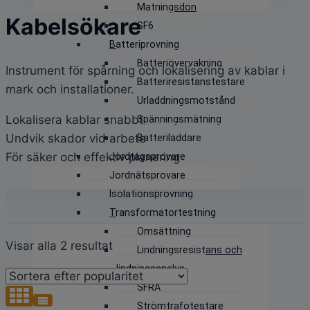
Matningsdon
Kabelsökare
SF6
Batteriprovning
Batteriövervakning
Instrument för spårning och lokalisering av kablar i
Batteriresistanstestare
mark och installationer.
Urladdningsmotstånd
Lokalisera kablar snabbt
Spänningsmätning
Undvik skador vid arbete
Batteriladdare
För säker och effektiv planering
Jordtagsprovare
Jordnätsprovare
Isolationsprovning
Transformatortestning
Omsättning
Sortera
Visar alla 2 resultat
Lindningsresistans och
efter
lindningsanalys
popularitet
SFRA
Strömtrafotestare