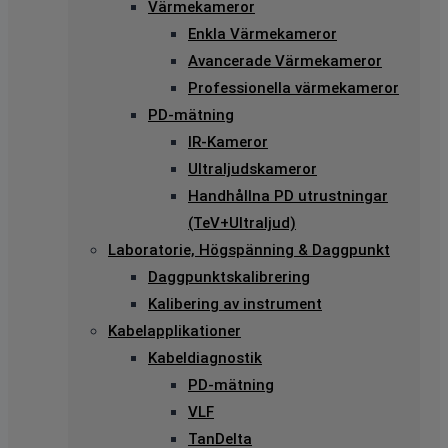
Värmekameror
Enkla Värmekameror
Avancerade Värmekameror
Professionella värmekameror
PD-mätning
IR-Kameror
Ultraljudskameror
Handhållna PD utrustningar
(TeV+Ultraljud)
Laboratorie, Högspänning & Daggpunkt
Daggpunktskalibrering
Kalibering av instrument
Kabelapplikationer
Kabeldiagnostik
PD-mätning
VLF
TanDelta