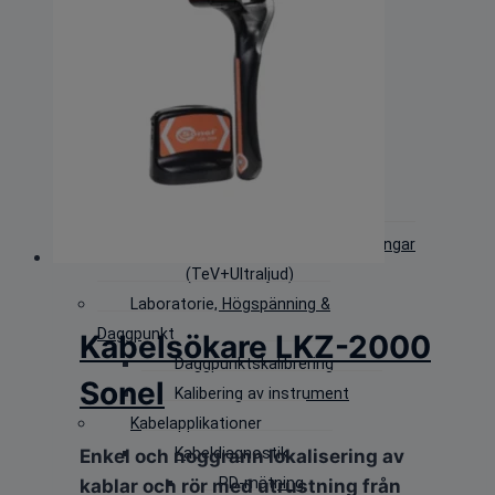
Enkla Värmekameror
Avancerade
Värmekameror
Professionella
värmekameror
PD-mätning
IR-Kameror
Ultraljudskameror
Handhållna PD utrustningar
(TeV+Ultraljud)
Laboratorie, Högspänning &
Daggpunkt
Kabelsökare LKZ-2000
Daggpunktskalibrering
Sonel
Kalibering av instrument
Kabelapplikationer
Kabeldiagnostik
Enkel och noggrann lokalisering av
PD-mätning
kablar och rör med utrustning från