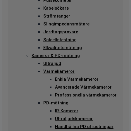
Pulsekometer
Kabelsökare
Strömtänger
Slingimpedansmätare
Jordtagsprovare
Solcellstestning
Elkvalitetsmätning
Kameror & PD-mätning
Ultraljud
Värmekameror
Enkla Värmekameror
Avancerade Värmekameror
Professionella värmekameror
PD-mätning
IR-Kameror
Ultraljudskameror
Handhållna PD utrustningar