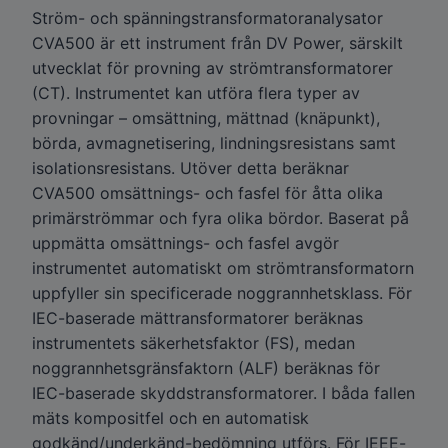
Ström- och spänningstransformatoranalysator
CVA500 är ett instrument från DV Power, särskilt
utvecklat för provning av strömtransformatorer
(CT). Instrumentet kan utföra flera typer av
provningar – omsättning, mättnad (knäpunkt),
börda, avmagnetisering, lindningsresistans samt
isolationsresistans. Utöver detta beräknar
CVA500 omsättnings- och fasfel för åtta olika
primärströmmar och fyra olika bördor. Baserat på
uppmätta omsättnings- och fasfel avgör
instrumentet automatiskt om strömtransformatorn
uppfyller sin specificerade noggrannhetsklass. För
IEC-baserade mättransformatorer beräknas
instrumentets säkerhetsfaktor (FS), medan
noggrannhetsgränsfaktorn (ALF) beräknas för
IEC-baserade skyddstransformatorer. I båda fallen
mäts kompositfel och en automatisk
godkänd/underkänd-bedömning utförs. För IEEE-