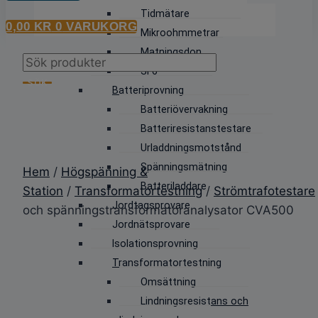
Tidmätare
0,00
KR
0
VARUKORG
Mikroohmmetrar
Matningsdon
Products
SF6
search
SÖK
Batteriprovning
Batteriövervakning
Batteriresistanstestare
Urladdningsmotstånd
Spänningsmätning
Hem
/
Högspänning &
Batteriladdare
Station
/
Transformatortestning
/
Strömtrafotestare
Jordtagsprovare
och spänningstransformatoranalysator CVA500
Jordnätsprovare
Isolationsprovning
Transformatortestning
Omsättning
Lindningsresistans och