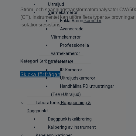
Ultraljud
Ström- och spänningstransformatoranalysator CVA500 är
Värmekameror
(CT). Instrumentet kan utföra flera typer av provninga
Enkla Värmekameror
isolationsresistans.
Avancerade
Värmekameror
Professionella
värmekameror
Kategori
Strömtrafotestare
PD-mätning
IR-Kameror
Skicka förfrågan
Ultraljudskameror
Handhållna PD utrustningar
(TeV+Ultraljud)
Laboratorie, Högspänning &
Daggpunkt
Daggpunktskalibrering
Kalibering av instrument
Kabelapplikationer