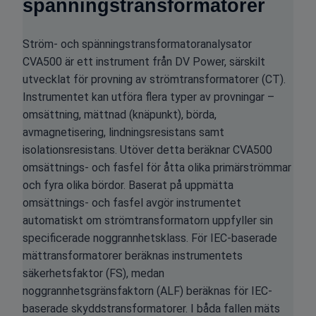
spänningstransformatorer
Ström- och spänningstransformatoranalysator
CVA500 är ett instrument från DV Power, särskilt
utvecklat för provning av strömtransformatorer (CT).
Instrumentet kan utföra flera typer av provningar –
omsättning, mättnad (knäpunkt), börda,
avmagnetisering, lindningsresistans samt
isolationsresistans. Utöver detta beräknar CVA500
omsättnings- och fasfel för åtta olika primärströmmar
och fyra olika bördor. Baserat på uppmätta
omsättnings- och fasfel avgör instrumentet
automatiskt om strömtransformatorn uppfyller sin
specificerade noggrannhetsklass. För IEC-baserade
mättransformatorer beräknas instrumentets
säkerhetsfaktor (FS), medan
noggrannhetsgränsfaktorn (ALF) beräknas för IEC-
baserade skyddstransformatorer. I båda fallen mäts