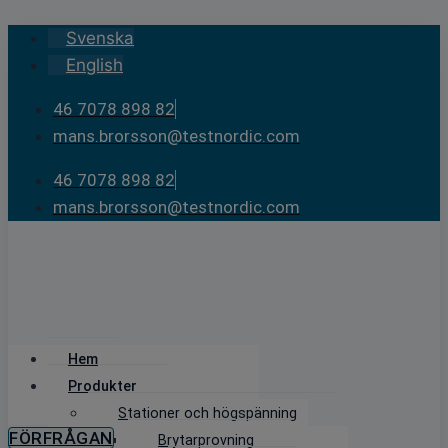
Skip
Svenska
to
English
content
46 7078 898 82
mans.brorsson@testnordic.com
46 7078 898 82
mans.brorsson@testnordic.com
Hem
Produkter
Stationer och högspänning
FÖRFRÅGAN
Brytarprovning