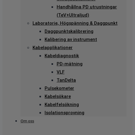
Handhållna PD utrustningar
(TeV+Ultraljud)
Laboratorie, Högspänning & Daggpunkt
Daggpunktskalibrering
Kalibering av instrument
Kabelapplikationer
Kabeldiagnostik
PD-mätning
VLF
TanDelta
Pulsekometer
Kabelsökare
Kabelfelsökning
Isolationsprovning
Om oss