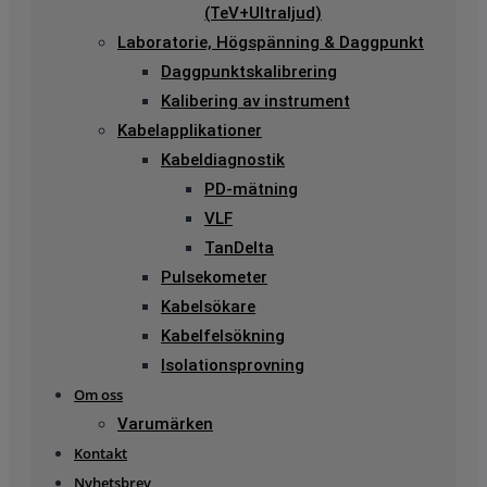
(TeV+Ultraljud)
Laboratorie, Högspänning & Daggpunkt
Daggpunktskalibrering
Kalibering av instrument
Kabelapplikationer
Kabeldiagnostik
PD-mätning
VLF
TanDelta
Pulsekometer
Kabelsökare
Kabelfelsökning
Isolationsprovning
Om oss
Varumärken
Kontakt
Nyhetsbrev