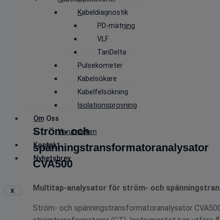
Kabeldiagnostik
PD-mätning
VLF
TanDelta
Pulsekometer
Kabelsökare
Kabelfelsökning
Isolationsprovning
Om Oss
Ström- och
Varumärken
Kontakt
spänningstransformatoranalysator
Nyhetsbrev
CVA500
Multitap-analysator för ström- och spänningstra
X
Ström- och spänningstransformatoranalysator CVA500 ä