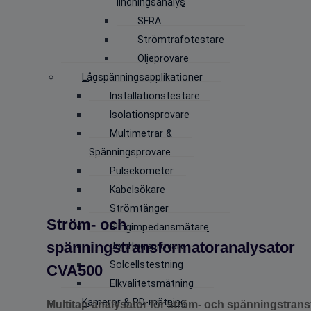
lindningsanalys
SFRA
Strömtrafotestare
Oljeprovare
Lågspänningsapplikationer
Installationstestare
Isolationsprovare
Multimetrar &
Spänningsprovare
Pulsekometer
Kabelsökare
Strömtänger
Ström- och
Slingimpedansmätare
spänningstransformatoranalysator
Jordtagsprovare
Solcellstestning
CVA500
Elkvalitetsmätning
Kameror & PD-mätning
Multitap-analysator för ström- och spänningstran