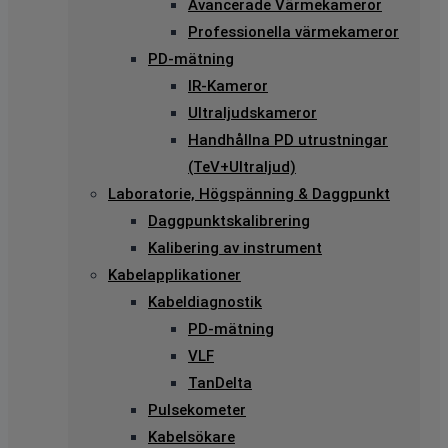
Avancerade Värmekameror
Professionella värmekameror
PD-mätning
IR-Kameror
Ultraljudskameror
Handhållna PD utrustningar
(TeV+Ultraljud)
Laboratorie, Högspänning & Daggpunkt
Daggpunktskalibrering
Kalibering av instrument
Kabelapplikationer
Kabeldiagnostik
PD-mätning
VLF
TanDelta
Pulsekometer
Kabelsökare