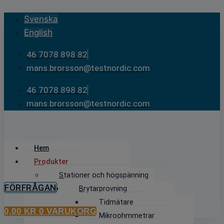
Skip
Svenska
to
English
content
46 7078 898 82
mans.brorsson@testnordic.com
46 7078 898 82
mans.brorsson@testnordic.com
Hem
Produkter
Stationer och högspänning
FÖRFRÅGAN
Brytarprovning
Tidmätare
0,00
KR
0
VARUKORG
Mikroohmmetrar