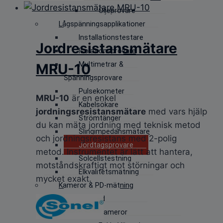
Oljeprovare
Lågspänningsapplikationer
Installationstestare
Jordresistansmätare
Isolationsprovare
Multimetrar &
MRU-10
Spänningsprovare
Pulsekometer
MRU-10
är en enkel
Kabelsökare
jordningsresistansmätare
med vars hjälp
Strömtänger
du kan mäta jordning med teknisk metod
Slingimpedansmätare
och jordningsresistans med 2-polig
Jordtagsprovare
metod. Instrumentet är lätt att hantera,
Solcellstestning
motståndskraftigt mot störningar och
Elkvalitetsmätning
mycket exakt.
Kameror & PD-mätning
Ultraljud
Värmekameror