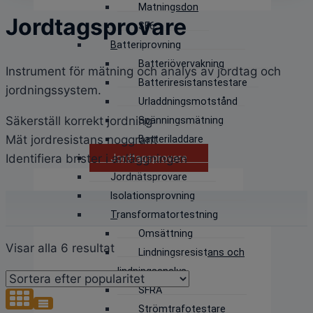
Matningsdon
Jordtagsprovare
SF6
Batteriprovning
Batteriövervakning
Instrument för mätning och analys av jordtag och
Batteriresistanstestare
jordningssystem.
Urladdningsmotstånd
Säkerställ korrekt jordning
Spänningsmätning
Mät jordresistans noggrant
Batteriladdare
Identifiera brister i anläggningen
Jordtagsprovare
Jordnätsprovare
Isolationsprovning
Transformatortestning
Omsättning
Sortera
Visar alla 6 resultat
Lindningsresistans och
efter
lindningsanalys
popularitet
SFRA
Strömtrafotestare