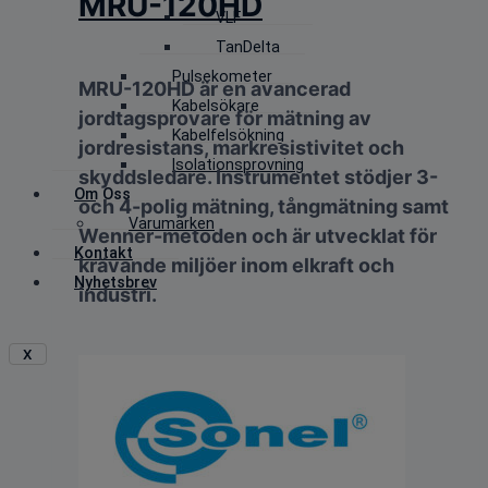
MRU-120HD
VLF
TanDelta
Pulsekometer
MRU-120HD är en avancerad
Kabelsökare
jordtagsprovare för mätning av
Kabelfelsökning
jordresistans, markresistivitet och
Isolationsprovning
skyddsledare. Instrumentet stödjer 3-
Om Oss
och 4-polig mätning, tångmätning samt
Varumärken
Wenner-metoden och är utvecklat för
Kontakt
krävande miljöer inom elkraft och
Nyhetsbrev
industri.
X