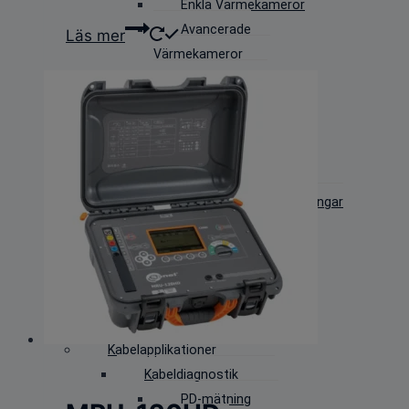
Enkla Värmekameror
Avancerade
Läs mer
Värmekameror
Professionella
värmekameror
PD-mätning
IR-Kameror
Ultraljudskameror
Handhållna PD utrustningar
(TeV+Ultraljud)
Laboratorie, Högspänning &
Daggpunkt
Daggpunktskalibrering
Kalibering av instrument
Kabelapplikationer
Kabeldiagnostik
PD-mätning