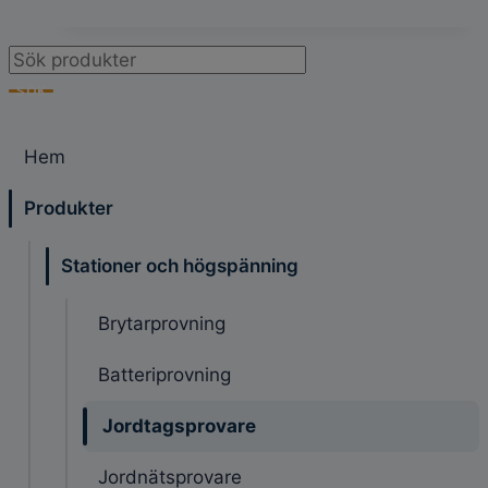
Products
search
SÖK
Hem
Produkter
Stationer och högspänning
Brytarprovning
Batteriprovning
Jordtagsprovare
Jordnätsprovare