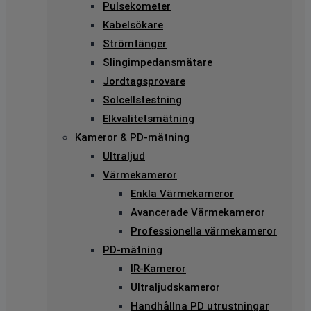
Pulsekometer
Kabelsökare
Strömtänger
Slingimpedansmätare
Jordtagsprovare
Solcellstestning
Elkvalitetsmätning
Kameror & PD-mätning
Ultraljud
Värmekameror
Enkla Värmekameror
Avancerade Värmekameror
Professionella värmekameror
PD-mätning
IR-Kameror
Ultraljudskameror
Handhållna PD utrustningar