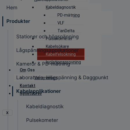
Hem
Kabeldiagnostik
PD-mätning
Produkter
VLF
TanDelta
Stationer och högspänning
Pulsekometer
Kabelsökare
Lågspänningsapplikationer
Kabelfelsökning
Isolationsprovning
Kameror & PD-mätning
Om Oss
Laboratorie, Högspänning & Daggpunkt
Varumärken
Kontakt
Kabelapplikationer
Nyhetsbrev
Kabeldiagnostik
X
Pulsekometer