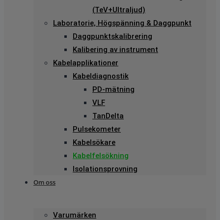
(TeV+Ultraljud)
Laboratorie, Högspänning & Daggpunkt
Daggpunktskalibrering
Kalibering av instrument
Kabelapplikationer
Kabeldiagnostik
PD-mätning
VLF
TanDelta
Pulsekometer
Kabelsökare
Kabelfelsökning
Isolationsprovning
Om oss
Varumärken