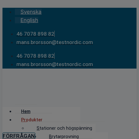
Skip
Svenska
to
English
content
46 7078 898 82
mans.brorsson@testnordic.com
46 7078 898 82
mans.brorsson@testnordic.com
Hem
Produkter
Stationer och högspänning
FÖRFRÅGAN
Brytarprovning