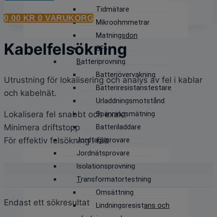
Tidmätare
0,00
KR
0
VARUKORG
Mikroohmmetrar
Matningsdon
Kabelfelsökning
SF6
Batteriprovning
Batteriövervakning
Utrustning för lokalisering och analys av fel i kablar
Batteriresistanstestare
och kabelnät.
Urladdningsmotstånd
Lokalisera fel snabbt och exakt
Spänningsmätning
Minimera driftstopp
Batteriladdare
För effektiv felsökning i fält
Jordtagsprovare
Jordnätsprovare
Isolationsprovning
Transformatortestning
Omsättning
Endast ett sökresultat
Lindningsresistans och