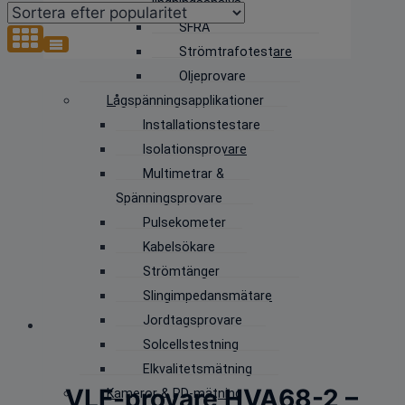
lindningsanalys
SFRA
Strömtrafotestare
Oljeprovare
Lågspänningsapplikationer
Installationstestare
Isolationsprovare
Multimetrar &
Spänningsprovare
Pulsekometer
Kabelsökare
Strömtänger
Slingimpedansmätare
Jordtagsprovare
Solcellstestning
Elkvalitetsmätning
VLF-provare HVA68-2 –
Kameror & PD-mätning