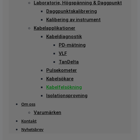
Laboratorie, Högspänning & Daggpunkt
Daggpunktskalibrering
Kalibering av instrument
Kabelapplikationer
Kabeldiagnostik
PD-mätning
VLF
TanDelta
Pulsekometer
Kabelsökare
Kabelfelsökning
Isolationsprovning
Om oss
Varumärken
Kontakt
Nyhetsbrev