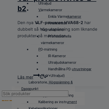
Ultraljud
b2
Värmekameror
Enkla Värmekameror
Den nya
VLF-provaren HVA68-2
har
Avancerade
dubbelt så hög utspänning som liknande
Värmekameror
produkter på marknaden.
Professionella
värmekameror
PD-mätning
IR-Kameror
Ultraljudskameror
Handhållna PD utrustningar
(TeV+Ultraljud)
Läs mer
Laboratorie, Högspänning &
Daggpunkt
Products
Daggpunktskalibrering
search
SÖK
Kalibering av instrument
Kabelapplikationer