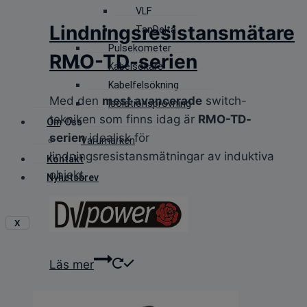
VLF
Lindningsresistansmätare
TanDelta
Pulsekometer
RMO-TD-serien
Kabelsökare
Kabelfelsökning
Med den
mest avancerade
switch-
Isolationsprovning
tekniken som finns idag är
RMO-TD-
Om Oss
serien
idealisk för
Varumärken
lindningsresistansmätningar av induktiva
Kontakt
objekt.
Nyhetsbrev
X
Läs mer