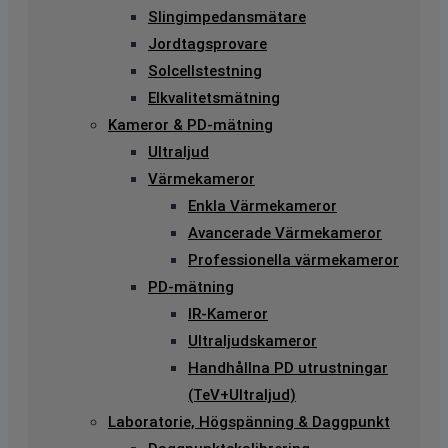
Slingimpedansmätare
Jordtagsprovare
Solcellstestning
Elkvalitetsmätning
Kameror & PD-mätning
Ultraljud
Värmekameror
Enkla Värmekameror
Avancerade Värmekameror
Professionella värmekameror
PD-mätning
IR-Kameror
Ultraljudskameror
Handhållna PD utrustningar
(TeV+Ultraljud)
Laboratorie, Högspänning & Daggpunkt