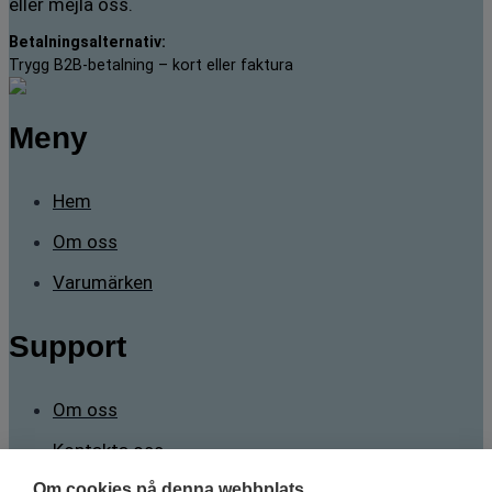
eller mejla oss.
Betalningsalternativ:
Trygg B2B-betalning – kort eller faktura
Meny
Hem
Om oss
Varumärken
Support
Om oss
Kontakta oss
Om cookies på denna webbplats