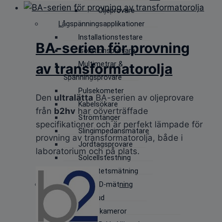
Oljeprovare
Lågspänningsapplikationer
Installationstestare
BA-serien för provning
Isolationsprovare
Multimetrar &
av transformatorolja
Spänningsprovare
Pulsekometer
Den
ultralätta
BA-serien av oljeprovare
Kabelsökare
från
b2hv
har oöverträffade
Strömtänger
specifikationer och är perfekt lämpade för
Slingimpedansmätare
provning av transformatorolja, både i
Jordtagsprovare
laboratorium och på plats.
Solcellstestning
Elkvalitetsmätning
Kameror & PD-mätning
Ultraljud
Värmekameror