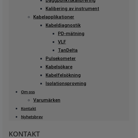
Daggpunktskalibrering
Kalibering av instrument
Kabelapplikationer
Kabeldiagnostik
PD-mätning
VLF
TanDelta
Pulsekometer
Kabelsökare
Kabelfelsökning
Isolationsprovning
Om oss
Varumärken
Kontakt
Nyhetsbrev
KONTAKT