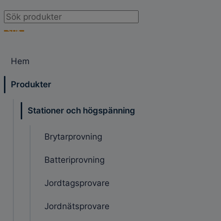
Products
search
SÖK
Hem
Produkter
Stationer och högspänning
Brytarprovning
Batteriprovning
Jordtagsprovare
Jordnätsprovare