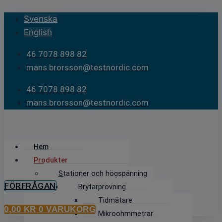
Skip
Svenska
to
English
content
46 7078 898 82
mans.brorsson@testnordic.com
46 7078 898 82
mans.brorsson@testnordic.com
Hem
Produkter
Stationer och högspänning
FÖRFRÅGAN
Brytarprovning
Tidmätare
0,00
KR
0
VARUKORG
Mikroohmmetrar