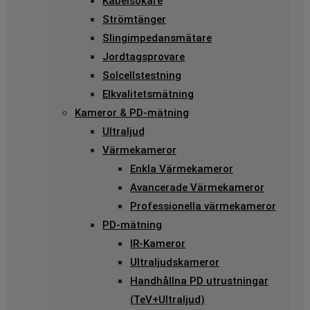
Kabelsökare
Strömtänger
Slingimpedansmätare
Jordtagsprovare
Solcellstestning
Elkvalitetsmätning
Kameror & PD-mätning
Ultraljud
Värmekameror
Enkla Värmekameror
Avancerade Värmekameror
Professionella värmekameror
PD-mätning
IR-Kameror
Ultraljudskameror
Handhållna PD utrustningar
(TeV+Ultraljud)