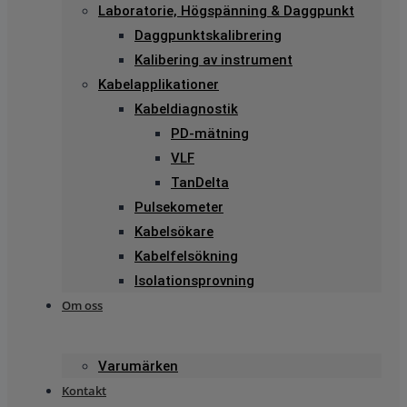
Laboratorie, Högspänning & Daggpunkt
Daggpunktskalibrering
Kalibering av instrument
Kabelapplikationer
Kabeldiagnostik
PD-mätning
VLF
TanDelta
Pulsekometer
Kabelsökare
Kabelfelsökning
Isolationsprovning
Om oss
Varumärken
Kontakt