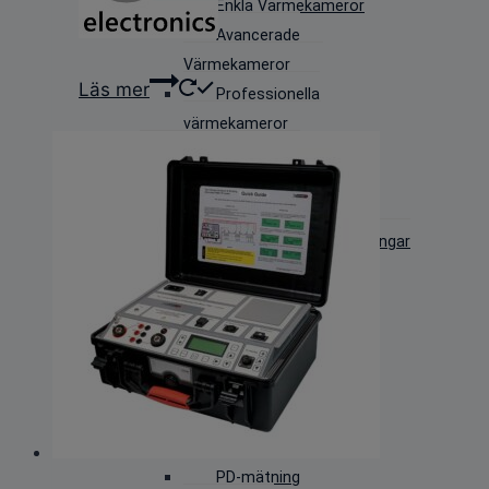
Enkla Värmekameror
Avancerade
Värmekameror
Läs mer
Professionella
värmekameror
PD-mätning
IR-Kameror
Ultraljudskameror
Handhållna PD utrustningar
(TeV+Ultraljud)
Laboratorie, Högspänning &
Daggpunkt
Daggpunktskalibrering
Kalibering av instrument
Kabelapplikationer
Kabeldiagnostik
PD-mätning