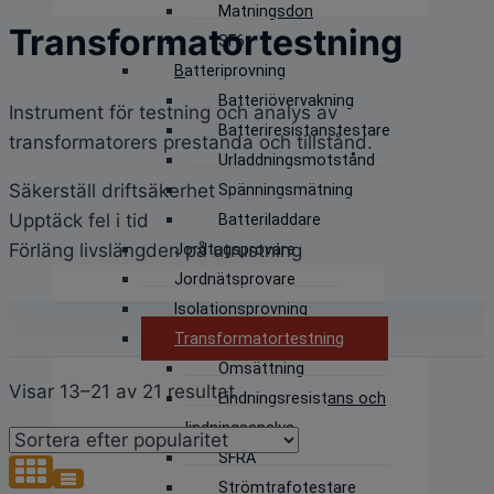
Matningsdon
Transformatortestning
SF6
Batteriprovning
Batteriövervakning
Instrument för testning och analys av
Batteriresistanstestare
transformatorers prestanda och tillstånd.
Urladdningsmotstånd
Säkerställ driftsäkerhet
Spänningsmätning
Upptäck fel i tid
Batteriladdare
Förläng livslängden på utrustning
Jordtagsprovare
Jordnätsprovare
Isolationsprovning
Transformatortestning
Omsättning
Sortera
Visar 13–21 av 21 resultat
Lindningsresistans och
efter
lindningsanalys
popularitet
SFRA
Strömtrafotestare