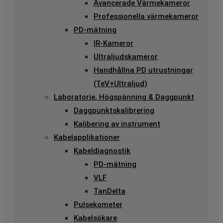
Avancerade Värmekameror
Professionella värmekameror
PD-mätning
IR-Kameror
Ultraljudskameror
Handhållna PD utrustningar
(TeV+Ultraljud)
Laboratorie, Högspänning & Daggpunkt
Daggpunktskalibrering
Kalibering av instrument
Kabelapplikationer
Kabeldiagnostik
PD-mätning
VLF
TanDelta
Pulsekometer
Kabelsökare