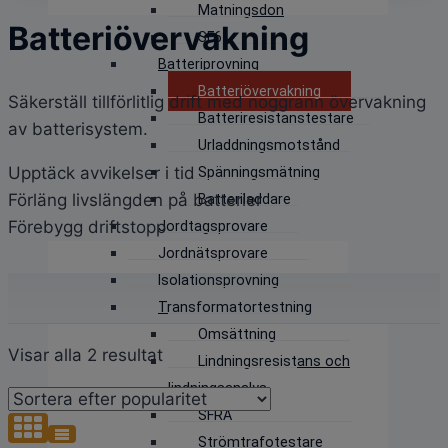
Matningsdon
Batteriövervakning
SF6
Batteriprovning
Batteriövervakning
Säkerställ tillförlitlig drift med noggrann övervakning
Batteriresistanstestare
av batterisystem.
Urladdningsmotstånd
Upptäck avvikelser i tid
Spänningsmätning
Förläng livslängden på batterier
Batteriladdare
Förebygg driftstopp
Jordtagsprovare
Jordnätsprovare
Isolationsprovning
Transformatortestning
Omsättning
Sortera
Visar alla 2 resultat
Lindningsresistans och
efter
lindningsanalys
popularitet
SFRA
Strömtrafotestare