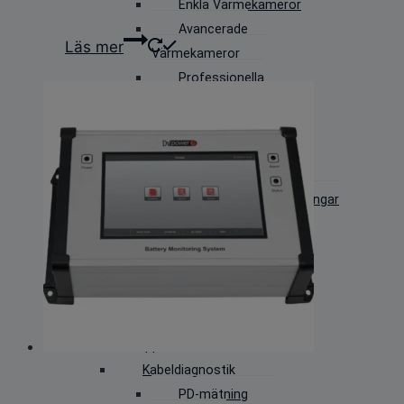
Enkla Värmekameror
Avancerade
Läs mer
Värmekameror
Professionella
värmekameror
PD-mätning
IR-Kameror
Ultraljudskameror
Handhållna PD utrustningar
(TeV+Ultraljud)
Laboratorie, Högspänning &
Daggpunkt
Daggpunktskalibrering
Kalibering av instrument
Kabelapplikationer
Kabeldiagnostik
PD-mätning