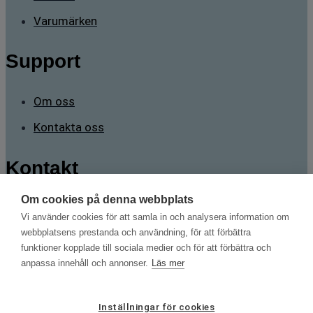
Varumärken
Support
Om oss
Kontakta oss
Kontakt
Om cookies på denna webbplats
Sävstigen 2 165 71 Stockholm
Vi använder cookies för att samla in och analysera information om
mans.brorsson@testnordic.com
webbplatsens prestanda och användning, för att förbättra
funktioner kopplade till sociala medier och för att förbättra och
+46 70 788 98 82
anpassa innehåll och annonser.
Läs mer
Kabeltillämpningar | Kalibrering | Gasanalys | Jordningsprovning
Copyright © 2026 | Alla rättigheter förbehållna
Inställningar för cookies