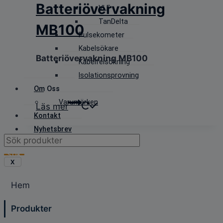
Batteriövervakning
VLF
TanDelta
MB100
Pulsekometer
Kabelsökare
Batteriövervakning MB100
Kabelfelsökning
Isolationsprovning
Om Oss
Varumärken
Läs mer
Kontakt
Nyhetsbrev
Products
search
SÖK
X
Hem
Produkter