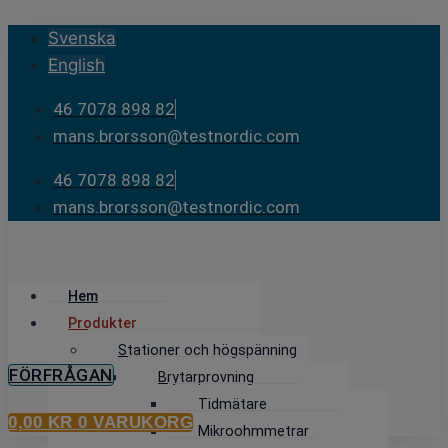
Skip
Svenska
to
English
content
46 7078 898 82
mans.brorsson@testnordic.com
46 7078 898 82
mans.brorsson@testnordic.com
Hem
Produkter
Stationer och högspänning
FÖRFRÅGAN
Brytarprovning
Tidmätare
0,00
KR
0
VARUKORG
Mikroohmmetrar