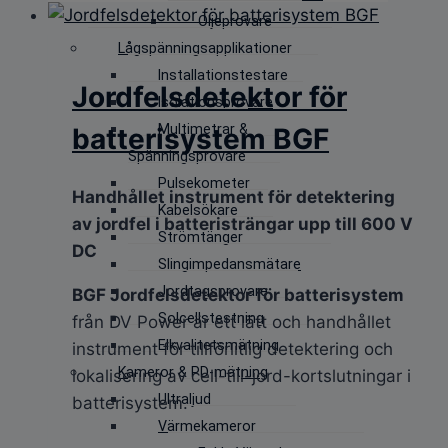
Oljeprovare
Lågspänningsapplikationer
Installationstestare
Jordfelsdetektor för
Isolationsprovare
Multimetrar &
batterisystem BGF
Spänningsprovare
Pulsekometer
Handhållet instrument för detektering
Kabelsökare
av jordfel i batteristrängar upp till 600 V
Strömtänger
DC
Slingimpedansmätare
Jordtagsprovare
BGF Jordfelsdetektor för batterisystem
Solcellstestning
från DV Power är ett lätt och handhållet
Elkvalitetsmätning
instrument för tillförlitlig detektering och
Kameror & PD-mätning
lokalisering av cell-till-jord-kortslutningar i
Ultraljud
batterisystem.
Värmekameror