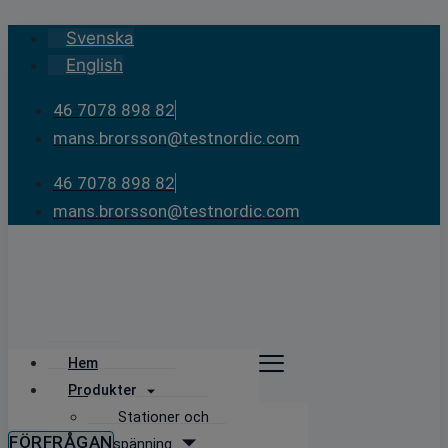
Skip
Svenska
to
English
content
46 7078 898 82
mans.brorsson@testnordic.com
46 7078 898 82
mans.brorsson@testnordic.com
Hem
Produkter
Stationer och
FÖRFRÅGAN
högspänning