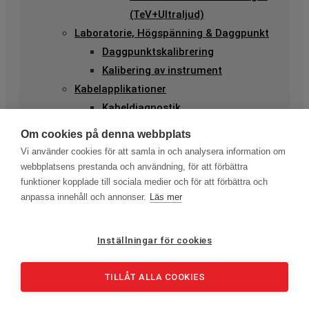
(TeV+Ultraljud)
Laboratorie, Högspänning & Daggpunkt
Daggpunktskalibrering
Kalibering av instrument
Kabelapplikationer
Kabeldiagnostik
PD-mätning
Om cookies på denna webbplats
VLF
Vi använder cookies för att samla in och analysera information om
TanDelta
webbplatsens prestanda och användning, för att förbättra
Pulsekometer
funktioner kopplade till sociala medier och för att förbättra och
anpassa innehåll och annonser.
Läs mer
Kabelsökare
Kabelfelsökning
Isolationsprovning
Inställningar för cookies
Om oss
Varumärken
TILLÅT ALLA COOKIES
Kontakt