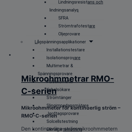
Lindningsresistans och
lindningsanalys
SFRA
Strömtrafotestare
Oljeprovare
Lågspänningsapplikationer
Installationstestare
Isolationsprovare
Multimetrar &
Spänningsprovare
Mikroohmmetrar RMO-
Pulsekometer
C-serien
Kabelsökare
Strömtänger
Slingimpedansmätare
Mikroohmmeter för kontinuerlig ström –
Jordtagsprovare
RMO-C-serien
Solcellstestning
Den kontinuerliga strömmikroohmmetern
Elkvalitetsmätning