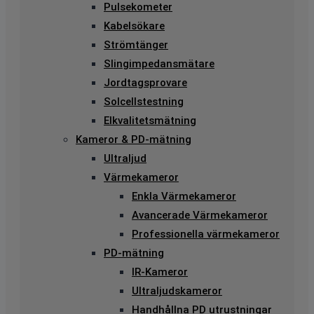
Pulsekometer
Kabelsökare
Strömtänger
Slingimpedansmätare
Jordtagsprovare
Solcellstestning
Elkvalitetsmätning
Kameror & PD-mätning
Ultraljud
Värmekameror
Enkla Värmekameror
Avancerade Värmekameror
Professionella värmekameror
PD-mätning
IR-Kameror
Ultraljudskameror
Handhållna PD utrustningar