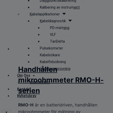
Daggpunktskalibrering
Kalibering av instrument
Kabelapplikationer
Kabeldiagnostik
PD-mätning
VLF
TanDelta
Pulsekometer
Kabelsökare
Kabelfelsökning
Handhållen
Isolationsprovning
Om Oss
mikroohmmeter RMO-H-
Varumärken
serien
Kontakt
Nyhetsbrev
RMO-H
är en batteridriven, handhållen
mikroohmmeter för mätning av
X