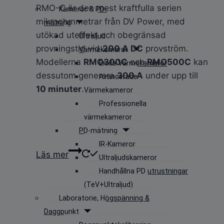
RMO-C är den mest kraftfulla serien
Kameror & PD-
mikroohmmetrar från DV Power, med
mätning
utökad uteffekt och obegränsad
Ultraljud
provningstid vid
200 A DC
provström.
Värmekameror
Modellerna
RMO300C
och
RMO500C
kan
Enkla Värmekameror
dessutom generera
300 A
under upp till
Avancerade
10 minuter
.
Värmekameror
Professionella
värmekameror
PD-mätning
IR-Kameror
Läs mer
Ultraljudskameror
Handhållna PD utrustningar
(TeV+Ultraljud)
Laboratorie, Högspänning &
Daggpunkt