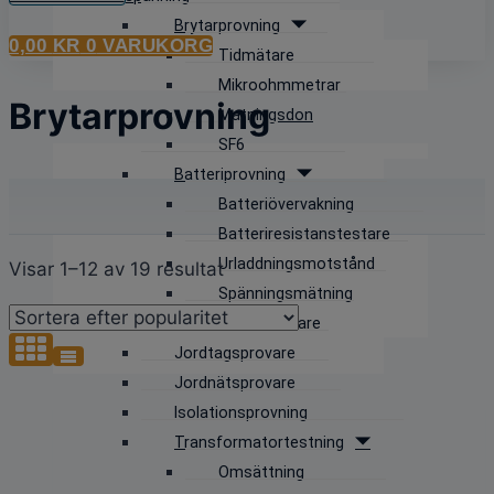
Brytarprovning
0,00
KR
0
VARUKORG
Tidmätare
Mikroohmmetrar
Brytarprovning
Matningsdon
SF6
Batteriprovning
Batteriövervakning
Batteriresistanstestare
Urladdningsmotstånd
Sortera
Visar 1–12 av 19 resultat
Spänningsmätning
efter
Batteriladdare
popularitet
Jordtagsprovare
Jordnätsprovare
Isolationsprovning
Transformatortestning
Omsättning