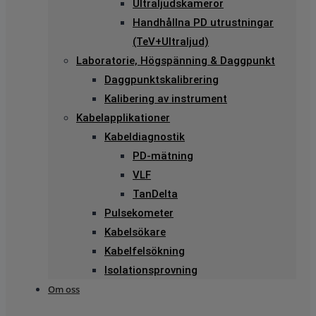
Ultraljudskameror
Handhållna PD utrustningar
(TeV+Ultraljud)
Laboratorie, Högspänning & Daggpunkt
Daggpunktskalibrering
Kalibering av instrument
Kabelapplikationer
Kabeldiagnostik
PD-mätning
VLF
TanDelta
Pulsekometer
Kabelsökare
Kabelfelsökning
Isolationsprovning
Om oss