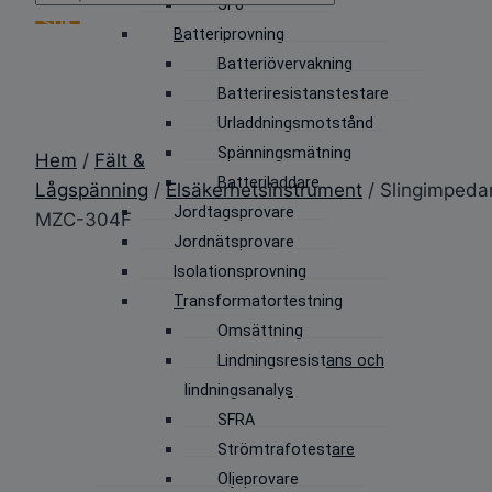
SF6
search
SÖK
Batteriprovning
Batteriövervakning
Batteriresistanstestare
Urladdningsmotstånd
Spänningsmätning
Hem
/
Fält &
Batteriladdare
Lågspänning
/
Elsäkerhetsinstrument
/ Slingimped
Jordtagsprovare
MZC-304F
Jordnätsprovare
Isolationsprovning
Transformatortestning
Omsättning
Lindningsresistans och
lindningsanalys
SFRA
Strömtrafotestare
Oljeprovare