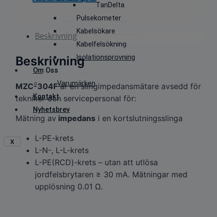
TanDelta
Pulsekometer
Kabelsökare
Beskrivning
Kabelfelsökning
Isolationsprovning
Beskrivning
Om Oss
Varumärken
MZC-304F
är en slingimpedansmätare avsedd för
Kontakt
tekniker och servicepersonal för:
Nyhetsbrev
Mätning av
impedans
i en kortslutningsslinga
L-PE-krets
X
L-N-, L-L-krets
L-PE(RCD)-krets – utan att utlösa
jordfelsbrytaren ≥ 30 mA. Mätningar med
upplösning 0.01 Ω.