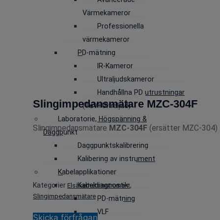
Värmekameror
Professionella
värmekameror
PD-mätning
IR-Kameror
Ultraljudskameror
Handhållna PD utrustningar
Slingimpedansmätare MZC-304F
(TeV+Ultraljud)
Laboratorie, Högspänning &
Slingimpedansmätare
MZC-304F
(ersätter MZC-304)
Daggpunkt
Daggpunktskalibrering
Kalibering av instrument
Kabelapplikationer
Kategorier
Kabeldiagnostik
,
Elsäkerhetsinstrument
Slingimpedansmätare
PD-mätning
VLF
Skicka förfrågan