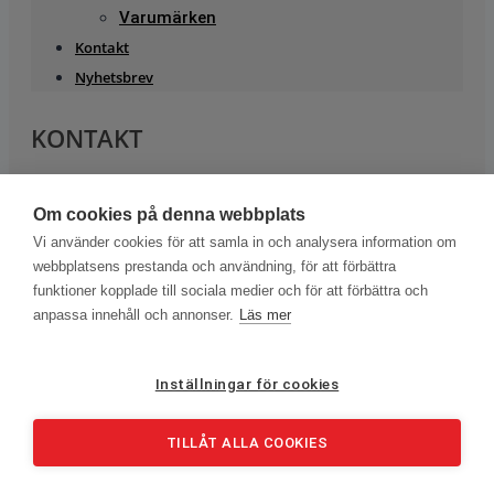
Varumärken
Kontakt
Nyhetsbrev
KONTAKT
TestNordic AB
Om cookies på denna webbplats
Måns Brorsson
Sävstigen 2
Vi använder cookies för att samla in och analysera information om
webbplatsens prestanda och användning, för att förbättra
165 71 Stockholm
funktioner kopplade till sociala medier och för att förbättra och
+46 70 788 98 82
anpassa innehåll och annonser.
Läs mer
mans.brorsson@testnordic.com
Inställningar för cookies
Copyright © 2022 Kabeltillämpningar | Kalibrering | Gasanalys |
TILLÅT ALLA COOKIES
Jordningsprovning Theme. All rights reserved.
Linkedin
Youtube