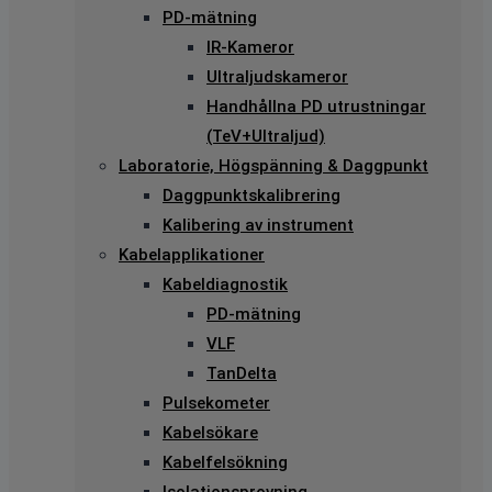
PD-mätning
IR-Kameror
Ultraljudskameror
Handhållna PD utrustningar
(TeV+Ultraljud)
Laboratorie, Högspänning & Daggpunkt
Daggpunktskalibrering
Kalibering av instrument
Kabelapplikationer
Kabeldiagnostik
PD-mätning
VLF
TanDelta
Pulsekometer
Kabelsökare
Kabelfelsökning
Isolationsprovning