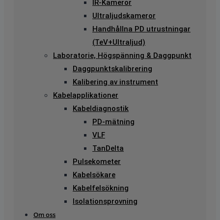
IR-Kameror
Ultraljudskameror
Handhållna PD utrustningar
(TeV+Ultraljud)
Laboratorie, Högspänning & Daggpunkt
Daggpunktskalibrering
Kalibering av instrument
Kabelapplikationer
Kabeldiagnostik
PD-mätning
VLF
TanDelta
Pulsekometer
Kabelsökare
Kabelfelsökning
Isolationsprovning
Om oss