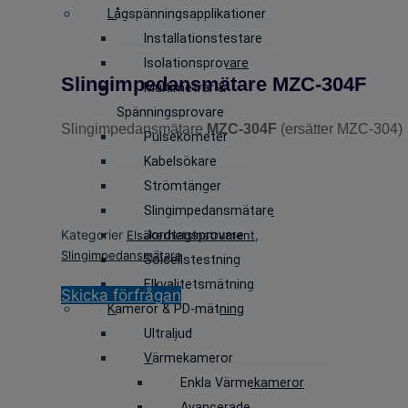
Lågspänningsapplikationer
Installationstestare
Isolationsprovare
Slingimpedansmätare MZC-304F
Multimetrar &
Spänningsprovare
Slingimpedansmätare
MZC-304F
(ersätter MZC-304)
Pulsekometer
Kabelsökare
Strömtänger
Slingimpedansmätare
Kategorier
,
Elsäkerhetsinstrument
Jordtagsprovare
Slingimpedansmätare
Solcellstestning
Elkvalitetsmätning
Skicka förfrågan
Kameror & PD-mätning
Ultraljud
Värmekameror
Enkla Värmekameror
Avancerade