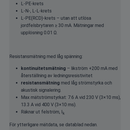
L-PE-krets
L-N-, L-L-krets
L-PE(RCD)-krets – utan att utlösa
jordfelsbrytaren ≥ 30 mA. Mätningar med
upplösning 0.01 Ω.
Resistansmätning med låg spänning:
kontinuitetsmätning
– likström +200 mA med
återställning av ledningsresistivitet
resistansmätning
med låg strömstyrka och
akustisk signalering.
Max mätströmstyrkat: 7.6 A vid 230 V (3×10 ms),
13.3 A vid 400 V (3×10 ms).
Räknar ut felström, I
k
För ytterligare mätdata, se datablad nedan.