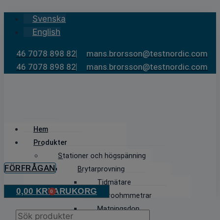
Skip
Svenska
to
English
content
46 7078 898 82
mans.brorsson@testnordic.com
46 7078 898 82
mans.brorsson@testnordic.com
Hem
Produkter
Stationer och högspänning
FÖRFRÅGAN
Brytarprovning
Tidmätare
0,00
KR
VARUKORG
0
Mikroohmmetrar
Matningsdon
Products