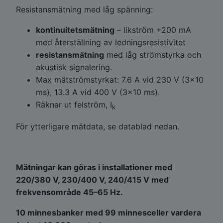
Resistansmätning med låg spänning:
kontinuitetsmätning
– likström +200 mA
med återställning av ledningsresistivitet
resistansmätning
med låg strömstyrka och
akustisk signalering.
Max mätströmstyrkat: 7.6 A vid 230 V (3×10
ms), 13.3 A vid 400 V (3×10 ms).
Räknar ut felström, I
k
För ytterligare mätdata, se datablad nedan.
Mätningar kan göras i installationer med
220/380 V, 230/400 V, 240/415 V med
frekvensområde 45–65 Hz.
10 minnesbanker med 99 minnesceller vardera