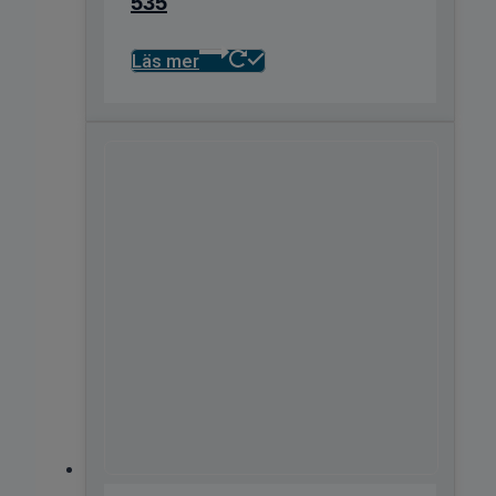
535
Läs mer