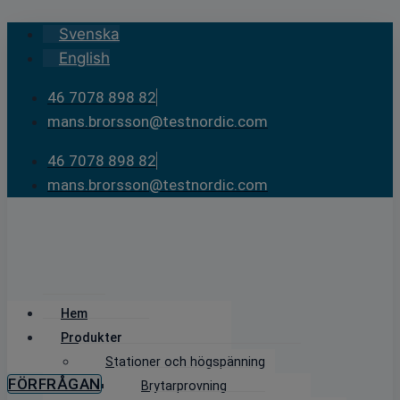
Skip
Svenska
to
English
content
46 7078 898 82
mans.brorsson@testnordic.com
46 7078 898 82
mans.brorsson@testnordic.com
Hem
Produkter
Stationer och högspänning
FÖRFRÅGAN
Brytarprovning