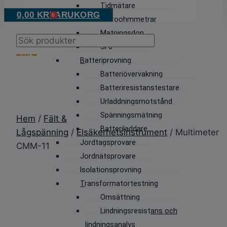
Tidmätare
0,00
KR
VARUKORG
0
Mikroohmmetrar
Matningsdon
Products
SF6
search
SÖK
Batteriprovning
Batteriövervakning
Batteriresistanstestare
Urladdningsmotstånd
Spänningsmätning
Hem
/
Fält &
Batteriladdare
Lågspänning
/
Elsäkerhetsinstrument
/ Multimeter
Jordtagsprovare
CMM-11
Jordnätsprovare
Isolationsprovning
Transformatortestning
Omsättning
Lindningsresistans och
lindningsanalys