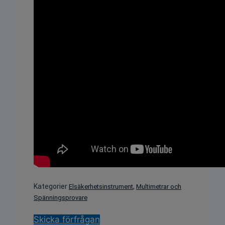
Kategorier
,
Elsäkerhetsinstrument
Multimetrar och
Spänningsprovare
Skicka förfrågan