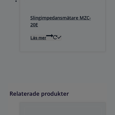
Slingimpedansmätare MZC-
20E
Läs mer
Relaterade produkter