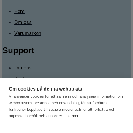
Hem
Om oss
Varumärken
Support
Om oss
Kontakta oss
Om cookies på denna webbplats
Kontakt
Vi använder cookies för att samla in och analysera information om
webbplatsens prestanda och användning, för att förbättra
funktioner kopplade till sociala medier och för att förbättra och
Sävstigen 2 165 71 Stockholm
anpassa innehåll och annonser.
Läs mer
mans.brorsson@testnordic.com
+46 70 788 98 82