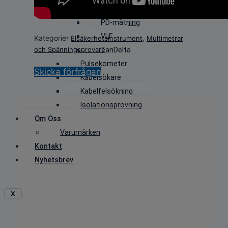
Kabeldiagnostik
PD-mätning
VLF
Kategorier
,
Elsäkerhetsinstrument
Multimetrar
och Spänningsprovare
TanDelta
Pulsekometer
Skicka förfrågan
Kabelsökare
Kabelfelsökning
Isolationsprovning
Om Oss
Varumärken
Kontakt
Nyhetsbrev
X