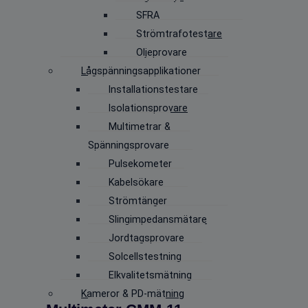
SFRA
Strömtrafotestare
Oljeprovare
Lågspänningsapplikationer
Installationstestare
Isolationsprovare
Multimetrar &
Spänningsprovare
Pulsekometer
Kabelsökare
Strömtänger
Slingimpedansmätare
Jordtagsprovare
Solcellstestning
Elkvalitetsmätning
Kameror & PD-mätning