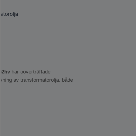
atorolja
b2hv
har oöverträffade
vning av transformatorolja, både i