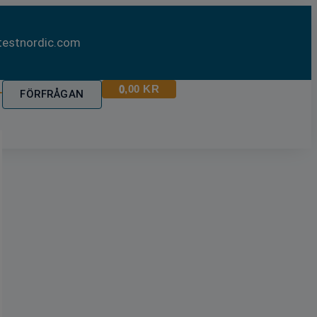
estnordic.com
0,00
KR
0
FÖRFRÅGAN