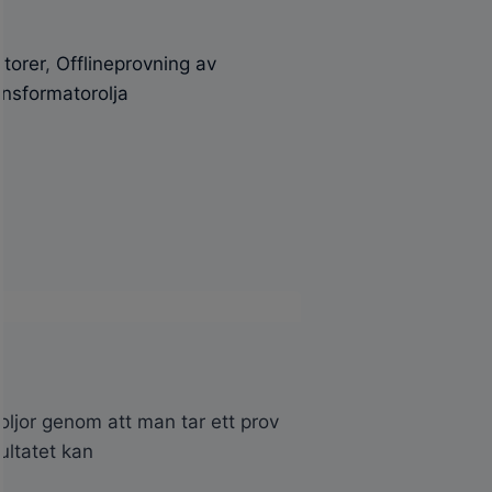
atorer
,
Offlineprovning av
ansformatorolja
oljor genom att man tar ett prov
ultatet kan