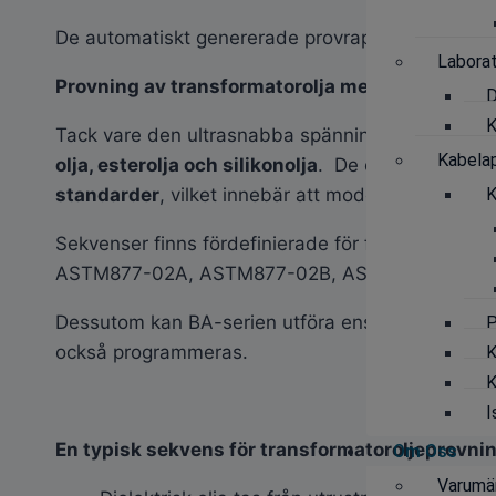
De automatiskt genererade provrapporterna skap
Labora
Provning av transformatorolja med BA-serien
D
K
Tack vare den ultrasnabba spänningsfrånkopplinge
Kabelap
olja, esterolja och silikonolja
. De olika fördefin
standarder
, vilket innebär att modellerna i BA-s
K
Sekvenser finns fördefinierade för följande s
ASTM877-02A, ASTM877-02B, AS1767.2.1, BS E
Dessutom kan BA-serien utföra enstaka, manuell
P
också programmeras.
K
K
I
En typisk sekvens för transformatoroljeprovni
Om Oss
Varumä