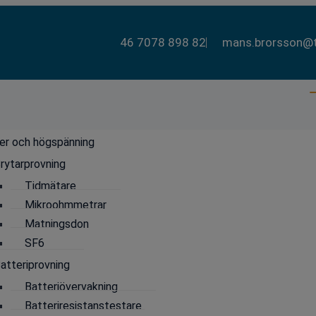
46 7078 898 82
mans.brorsson@t
er och högspänning
rytarprovning
Tidmätare
Mikroohmmetrar
Matningsdon
SF6
SÖK
atteriprovning
Batteriövervakning
Batteriresistanstestare