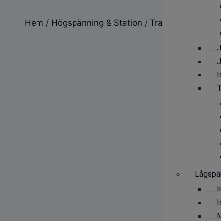
Hem
/
Högspänning & Station
/
Transformatortes
J
J
I
T
Lågspän
I
I
M