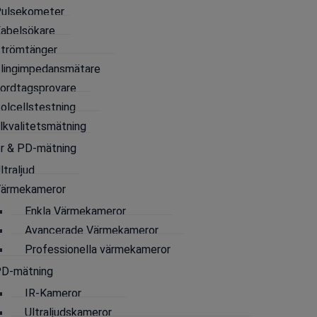
ulsekometer
abelsökare
Kategorier
Isolationsprovare för transform
trömtänger
transformator
,
Oljeprovare
,
Provning av tr
lingimpedansmätare
ordtagsprovare
olcellstestning
lkvalitetsmätning
Skicka förfrågan
r & PD-mätning
ltraljud
ärmekameror
Enkla Värmekameror
Avancerade Värmekameror
Professionella värmekameror
 att bestämma
genomslagsspänningen
hos dielektriska 
D-mätning
nomför ett
helautomatiskt
oljeprov. Med hjälp av provres
IR-Kameror
 isoleringsoljan
och bedöma behovet av ett oljebyte.
Ultraljudskameror