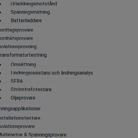
Urladdningsmotstånd
Spänningsmätning
tning
/
Oljeprovare
/ BA-serien för provning av transform
Batteriladdare
ordtagsprovare
BA-serien för
ordnätsprovare
provning av
solationsprovning
ransformatortestning
transformatorolja
Omsättning
Lindningsresistans och lindningsanalys
Den
ultralätta
BA-serien av oljeprovare från
SFRA
specifikationer och är perfekt lämpade för pro
Strömtrafotestare
laboratorium och på plats.
Oljeprovare
ningsapplikationer
nstallationstestare
solationsprovare
ultimetrar & Spänningsprovare