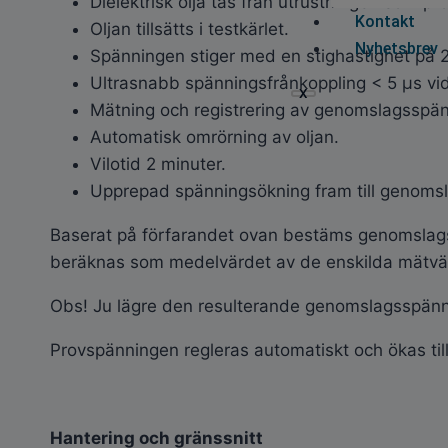
Dielektrisk olja tas från utrustningen som pr
Kontakt
Oljan tillsätts i testkärlet.
Nyhetsbrev
Spänningen stiger med en stighastighet på 2
Ultrasnabb spänningsfrånkoppling < 5 μs vid
X
Mätning och registrering av genomslagsspä
Automatisk omrörning av oljan.
Vilotid 2 minuter.
Upprepad spänningsökning fram till genomsl
Baserat på förfarandet ovan bestäms genomslags
beräknas som medelvärdet av de enskilda mätvä
Obs! Ju lägre den resulterande genomslagsspänn
Provspänningen regleras automatiskt och ökas till
Hantering och gränssnitt