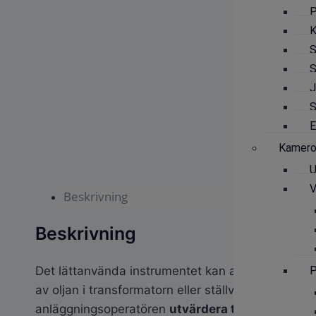
P
K
S
S
J
S
E
Kamero
U
V
Beskrivning
Beskrivning
Det lättanvända instrumentet kan användas för
P
av oljan i transformatorn eller ställverket och ge
anläggningsoperatören
utvärdera tillståndet hos