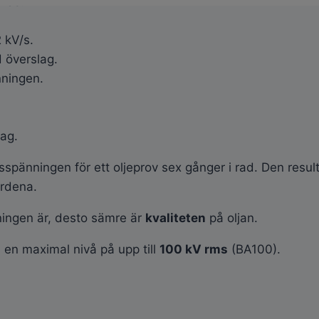
ovas.
 kV/s.
 överslag.
nningen.
ag.
spänningen för ett oljeprov sex gånger i rad. Den res
rdena.
ingen är, desto sämre är
kvaliteten
på oljan.
 en maximal nivå på upp till
100 kV rms
(BA100).