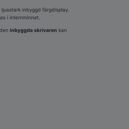
jusstark inbyggd färgdisplay.
as i internminnet.
v den
inbyggda skrivaren
kan