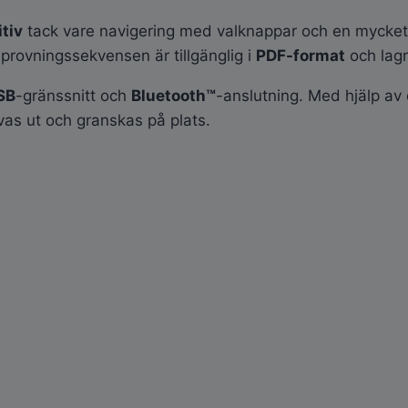
itiv
tack vare navigering med valknappar och en mycket l
eprovningssekvensen är tillgänglig i
PDF-format
och lagr
SB
-gränssnitt och
Bluetooth™
-anslutning. Med hjälp a
vas ut och granskas på plats.