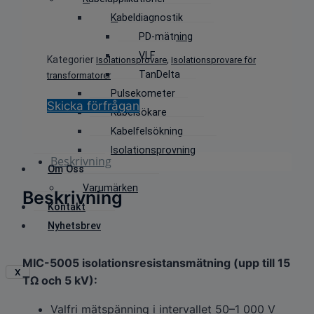
Kabeldiagnostik
PD-mätning
VLF
Kategorier
,
Isolationsprovare
Isolationsprovare för
TanDelta
transformatorer
Pulsekometer
Skicka förfrågan
Kabelsökare
Kabelfelsökning
Isolationsprovning
Beskrivning
Om Oss
Varumärken
Beskrivning
Kontakt
Nyhetsbrev
MIC-5005 isolationsresistansmätning (upp till 15
X
TΩ och 5 kV):
Valfri mätspänning i intervallet 50–1 000 V