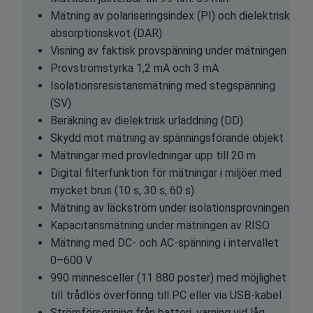
Mätning av polariseringsindex (PI) och dielektrisk
absorptionskvot (DAR)
Visning av faktisk provspänning under mätningen
Provströmstyrka 1,2 mA och 3 mA
Isolationsresistansmätning med stegspänning
(SV)
Beräkning av dielektrisk urladdning (DD)
Skydd mot mätning av spänningsförande objekt
Mätningar med provledningar upp till 20 m
Digital filterfunktion för mätningar i miljöer med
mycket brus (10 s, 30 s, 60 s)
Mätning av läckström under isolationsprovningen
Kapacitansmätning under mätningen av RISO
Mätning med DC- och AC-spänning i intervallet
0–600 V
990 minnesceller (11 880 poster) med möjlighet
till trådlös överföring till PC eller via USB-kabel
Strömförsörjning från batteri, varning vid låg