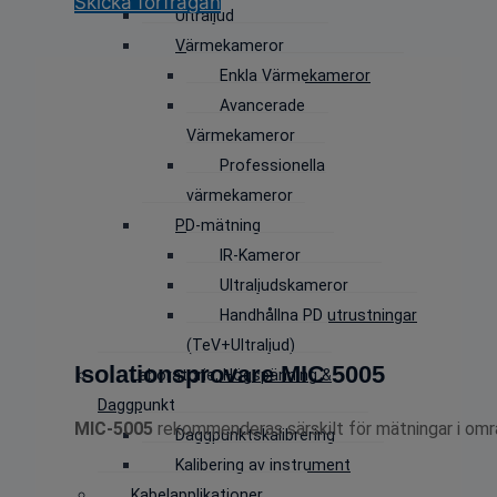
Skicka förfrågan
Ultraljud
Värmekameror
Enkla Värmekameror
Avancerade
Värmekameror
Professionella
värmekameror
PD-mätning
IR-Kameror
Ultraljudskameror
Handhållna PD utrustningar
(TeV+Ultraljud)
Isolationsprovare MIC 5005
Laboratorie, Högspänning &
Daggpunkt
MIC-5005
rekommenderas särskilt för mätningar i om
Daggpunktskalibrering
Kalibering av instrument
Kabelapplikationer