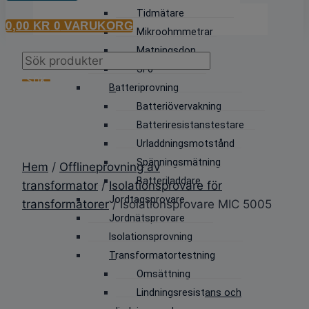
Tidmätare
0,00
KR
0
VARUKORG
Mikroohmmetrar
Matningsdon
Products
SF6
search
SÖK
Batteriprovning
Batteriövervakning
Batteriresistanstestare
Urladdningsmotstånd
Spänningsmätning
Hem
/
Offlineprovning av
Batteriladdare
transformator
/
Isolationsprovare för
Jordtagsprovare
transformatorer
/ Isolationsprovare MIC 5005
Jordnätsprovare
Isolationsprovning
Transformatortestning
Omsättning
Lindningsresistans och