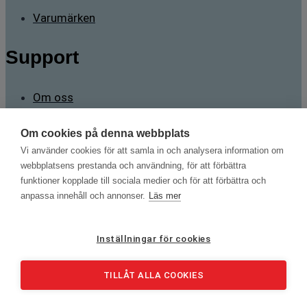
Varumärken
Support
Om oss
Kontakta oss
Om cookies på denna webbplats
Vi använder cookies för att samla in och analysera information om
Kontakt
webbplatsens prestanda och användning, för att förbättra
funktioner kopplade till sociala medier och för att förbättra och
anpassa innehåll och annonser.
Läs mer
Sävstigen 2 165 71 Stockholm
mans.brorsson@testnordic.com
Inställningar för cookies
+46 70 788 98 82
TILLÅT ALLA COOKIES
Kabeltillämpningar | Kalibrering | Gasanalys | Jordningsprovning
Copyright © 2026 | Alla rättigheter förbehållna