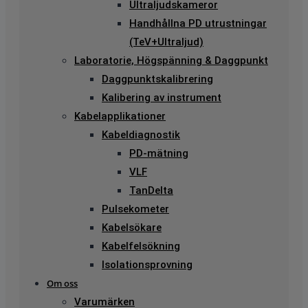
Ultraljudskameror
Handhållna PD utrustningar
(TeV+Ultraljud)
Laboratorie, Högspänning & Daggpunkt
Daggpunktskalibrering
Kalibering av instrument
Kabelapplikationer
Kabeldiagnostik
PD-mätning
VLF
TanDelta
Pulsekometer
Kabelsökare
Kabelfelsökning
Isolationsprovning
Om oss
Varumärken