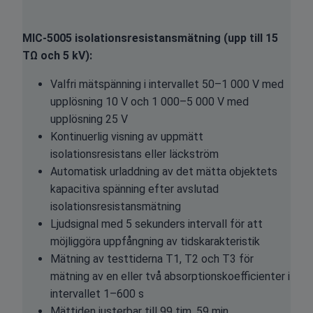
MIC-5005 isolationsresistansmätning (upp till 15
TΩ och 5 kV):
Valfri mätspänning i intervallet 50–1 000 V med
upplösning 10 V och 1 000–5 000 V med
upplösning 25 V
Kontinuerlig visning av uppmätt
isolationsresistans eller läckström
Automatisk urladdning av det mätta objektets
kapacitiva spänning efter avslutad
isolationsresistansmätning
Ljudsignal med 5 sekunders intervall för att
möjliggöra uppfångning av tidskarakteristik
Mätning av testtiderna T1, T2 och T3 för
mätning av en eller två absorptionskoefficienter i
intervallet 1–600 s
Mättiden justerbar till 99 tim. 59 min.