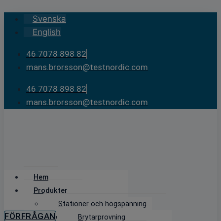
Skip
Svenska
to
English
content
46 7078 898 82
mans.brorsson@testnordic.com
46 7078 898 82
mans.brorsson@testnordic.com
Hem
Produkter
Stationer och högspänning
FÖRFRÅGAN
Brytarprovning