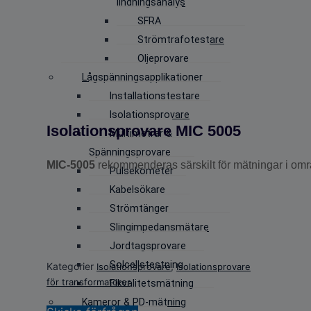
lindningsanalys
SFRA
Strömtrafotestare
Oljeprovare
Lågspänningsapplikationer
Installationstestare
Isolationsprovare
Isolationsprovare MIC 5005
Multimetrar &
Spänningsprovare
MIC-5005
rekommenderas särskilt för mätningar i om
Pulsekometer
Kabelsökare
Strömtänger
Slingimpedansmätare
Jordtagsprovare
Solcellstestning
Kategorier
,
Isolationsprovare
Isolationsprovare
för transformatorer
Elkvalitetsmätning
Kameror & PD-mätning