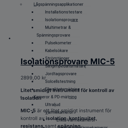
Lågspänningsapplikationer
Installationstestare
Isolationsprovare
Multimetrar &
Spänningsprovare
Pulsekometer
Kabelsökare
Strömtänger
Isolationsprovare MIC-5
Slingimpedansmätare
Jordtagsprovare
2899,00
kr
Solcellstestning
Elkvalitetsmätning
Litet smidigt instrument för kontroll av
Kameror & PD-mätning
isolation
Ultraljud
MIC-5
är ett litet smidigt instrument för
Värmekameror
kontroll av
isolation, kontinuitet,
Enkla Värmekameror
resistans
samt
spänning
.
Avancerade Värmekameror