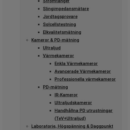
Strömtänger
Slingimpedansmätare
Jordtagsprovare
Solcellstestning
Elkvalitetsmätning
Kameror & PD-mätning
Ultraljud
Värmekameror
Enkla Värmekameror
Avancerade Värmekameror
Professionella värmekameror
PD-mätning
IR-Kameror
Ultraljudskameror
Handhållna PD utrustningar
(TeV+Ultraljud)
Laboratorie, Högspänning & Daggpunkt