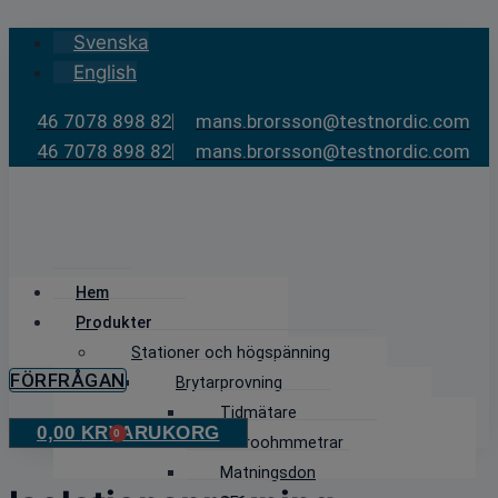
Skip
Svenska
to
English
content
46 7078 898 82
mans.brorsson@testnordic.com
46 7078 898 82
mans.brorsson@testnordic.com
Hem
Produkter
Stationer och högspänning
FÖRFRÅGAN
Brytarprovning
Tidmätare
0,00
KR
VARUKORG
0
Mikroohmmetrar
Matningsdon