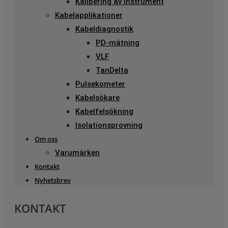
Kalibering av instrument
Kabelapplikationer
Kabeldiagnostik
PD-mätning
VLF
TanDelta
Pulsekometer
Kabelsökare
Kabelfelsökning
Isolationsprovning
Om oss
Varumärken
Kontakt
Nyhetsbrev
KONTAKT