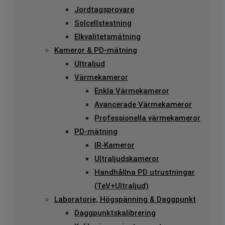
Jordtagsprovare
Solcellstestning
Elkvalitetsmätning
Kameror & PD-mätning
Ultraljud
Värmekameror
Enkla Värmekameror
Avancerade Värmekameror
Professionella värmekameror
PD-mätning
IR-Kameror
Ultraljudskameror
Handhållna PD utrustningar
(TeV+Ultraljud)
Laboratorie, Högspänning & Daggpunkt
Daggpunktskalibrering