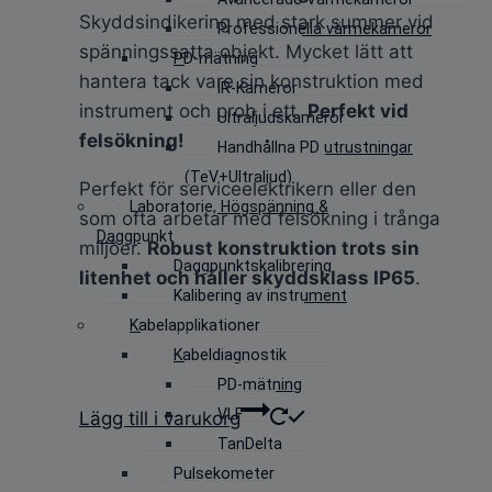
Skyddsindikering med stark summer vid
Professionella värmekameror
spänningssatta objekt. Mycket lätt att
PD-mätning
hantera tack vare sin konstruktion med
IR-Kameror
instrument och prob i ett.
Perfekt vid
Ultraljudskameror
felsökning!
Handhållna PD utrustningar
(TeV+Ultraljud)
Perfekt för serviceelektrikern eller den
Laboratorie, Högspänning &
som ofta arbetar med felsökning i trånga
Daggpunkt
miljöer.
Robust konstruktion trots sin
Daggpunktskalibrering
litenhet och håller skyddsklass IP65
.
Kalibering av instrument
Kabelapplikationer
Kabeldiagnostik
PD-mätning
VLF
Lägg till i varukorg
TanDelta
Pulsekometer