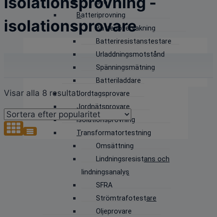
Isolationsprovning -
SF6
Batteriprovning
isolationsprovare
Batteriövervakning
Batteriresistanstestare
Urladdningsmotstånd
Spänningsmätning
Batteriladdare
Sortera
Visar alla 8 resultat
Jordtagsprovare
efter
Jordnätsprovare
popularitet
Isolationsprovning
Transformatortestning
Omsättning
Lindningsresistans och
lindningsanalys
SFRA
Strömtrafotestare
Oljeprovare