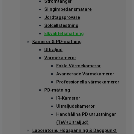
Strömtänger
Slingimpedansmätare
Jordtagsprovare
Solcellstestning
Elkvalitetsmätning
Kameror & PD-mätning
Ultraljud
Värmekameror
Enkla Värmekameror
Avancerade Värmekameror
Professionella värmekameror
PD-mätning
IR-Kameror
Ultraljudskameror
Handhållna PD utrustningar
(TeV+Ultraljud)
Laboratorie, Högspänning & Daggpunkt