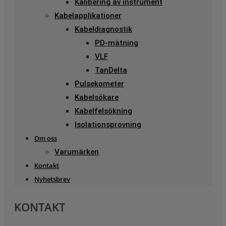
Kalibering av instrument
Kabelapplikationer
Kabeldiagnostik
PD-mätning
VLF
TanDelta
Pulsekometer
Kabelsökare
Kabelfelsökning
Isolationsprovning
Om oss
Varumärken
Kontakt
Nyhetsbrev
KONTAKT