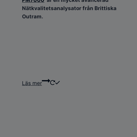
PM7000
är en mycket avancerad
Nätkvalitetsanalysator från Brittiska
Outram.
Läs mer