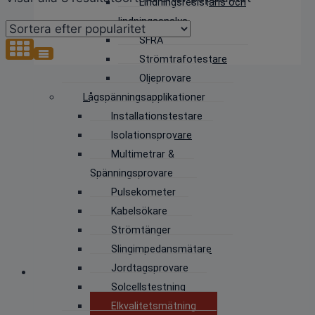
Lindningsresistans och
lindningsanalys
SFRA
Strömtrafotestare
Oljeprovare
Lågspänningsapplikationer
Installationstestare
Isolationsprovare
Multimetrar &
Spänningsprovare
Pulsekometer
Kabelsökare
Strömtänger
Slingimpedansmätare
Jordtagsprovare
Solcellstestning
Elkvalitetsmätning