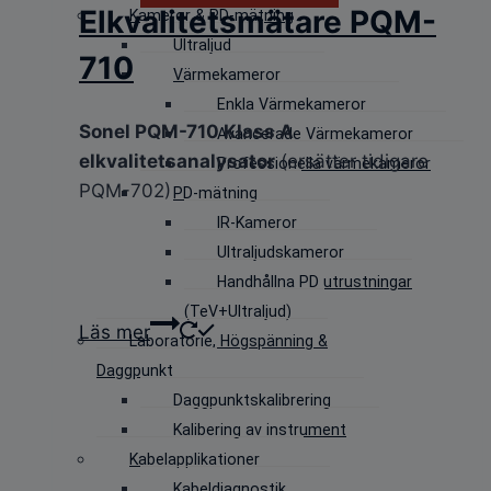
Elkvalitetsmätare PQM-
Kameror & PD-mätning
Ultraljud
710
Värmekameror
Enkla Värmekameror
Sonel PQM-710 Klass A
Avancerade Värmekameror
elkvalitetsanalysator
(ersätter tidigare
Professionella värmekameror
PQM-702)
PD-mätning
IR-Kameror
Ultraljudskameror
Handhållna PD utrustningar
(TeV+Ultraljud)
Läs mer
Laboratorie, Högspänning &
Daggpunkt
Daggpunktskalibrering
Kalibering av instrument
Kabelapplikationer
Kabeldiagnostik