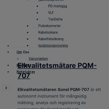
PD-mätning
VLF
TanDelta
Pulsekometer
Kabelsökare
Kabelfelsökning
Isolationsprovning
Om Oss
Varumärken
Elkvalitetsmätare PQM-
Kontakt
Nyhetsbrev
707
X
Elkvalitetsmätaren
Sonel PQM-707
är ett
autonomt instrument för mångsidig
mätning, analys och registrering av