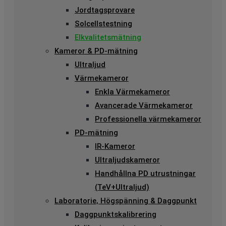
Jordtagsprovare
Solcellstestning
Elkvalitetsmätning
Kameror & PD-mätning
Ultraljud
Värmekameror
Enkla Värmekameror
Avancerade Värmekameror
Professionella värmekameror
PD-mätning
IR-Kameror
Ultraljudskameror
Handhållna PD utrustningar
(TeV+Ultraljud)
Laboratorie, Högspänning & Daggpunkt
Daggpunktskalibrering