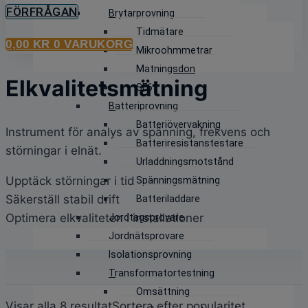
FÖRFRÅGAN
Brytarprovning
Tidmätare
0,00
KR
0
VARUKORG
Mikroohmmetrar
Matningsdon
Elkvalitetsmätning
SF6
Batteriprovning
Batteriövervakning
Instrument för analys av spänning, frekvens och
Batteriresistanstestare
störningar i elnät.
Urladdningsmotstånd
Upptäck störningar i tid
Spänningsmätning
Säkerställ stabil drift
Batteriladdare
Optimera elkvaliteten i installationer
Jordtagsprovare
Jordnätsprovare
Isolationsprovning
Transformatortestning
Omsättning
Visar alla 8 resultat
Sortera efter popularitet