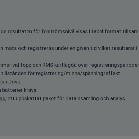
e resultaten för felströmsnivå visas i tabellformat tills
 mäts och registreras under en given tid vilket resulterar i 
mmar vid topp och RMS kartlagda över registreringsperiode
r tillstånden för registrering/minne/spänning/effekt.
ash Drive.
batterier krävs.
ws
, ett uppskattat paket för datainsamling och analys.