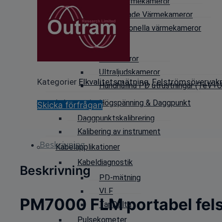
Enkla Värmekameror
Avancerade Värmekameror
Professionella värmekameror
PD-mätning
IR-Kameror
Ultraljudskameror
Kategorier
Elkvalitetsmätning
,
Felströmsövervak
Handhållna PD utrustningar (TeV+Ul
Laboratorie, Högspänning & Daggpunkt
Skicka förfrågan
Daggpunktskalibrering
Kalibering av instrument
Beskrivning
Kabelapplikationer
Kabeldiagnostik
Beskrivning
PD-mätning
VLF
PM7000 FLM portabel fel
TanDelta
Pulsekometer