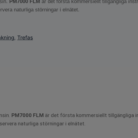
sin.
PM7000 FLM
är det första kommersiellt tillgängliga in
era naturliga störningar i elnätet.
akning
,
Trefas
nsin.
PM7000 FLM
är det första kommersiellt tillgängliga
vera naturliga störningar i elnätet.