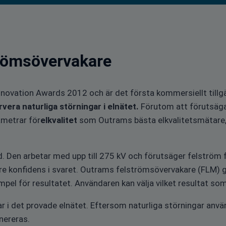
römsövervakare
y Innovation Awards 2012 och är det första kommersiellt til
era naturliga störningar i elnätet.
Förutom att förutsäga
metrar för
elkvalitet
som Outrams bästa elkvalitetsmätare,
Den arbetar med upp till 275 kV och förutsäger felström fr
tre konfidens i svaret. Outrams felströmsövervakare (FLM)
el för resultatet. Användaren kan välja vilket resultat so
ar i det provade elnätet. Eftersom naturliga störningar anv
enereras.