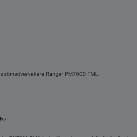
lströmsövervakare Ranger PM7000 FML
lys