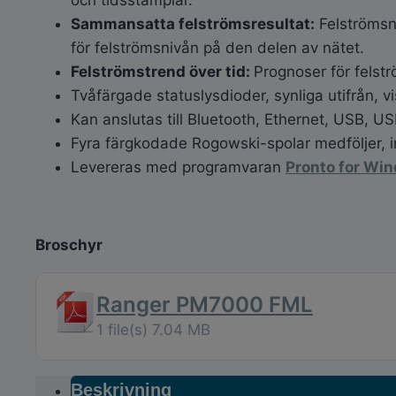
Sammansatta felströmsresultat:
Felströmsni
för felströmsnivån på den delen av nätet.
Felströmstrend över tid:
Prognoser för felst
Tvåfärgade statuslysdioder, synliga utifrån, vi
Kan anslutas till Bluetooth, Ethernet, USB, US
Fyra färgkodade Rogowski-spolar medföljer, in
Levereras med programvaran
Pronto for Wi
Broschyr
Ranger PM7000 FML
1 file(s)
7.04 MB
Beskrivning