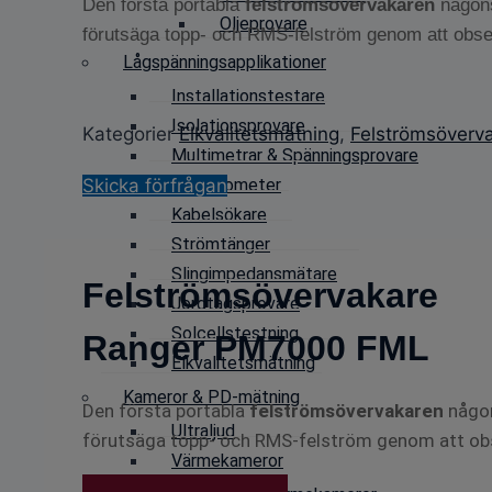
Den första portabla
felströmsövervakaren
någon
Oljeprovare
förutsäga topp- och RMS-felström genom att observ
Lågspänningsapplikationer
Installationstestare
Isolationsprovare
Kategorier
Elkvalitetsmätning
,
Felströmsöverv
Multimetrar & Spänningsprovare
Skicka förfrågan
Pulsekometer
Kabelsökare
Strömtänger
Slingimpedansmätare
Felströmsövervakare
Jordtagsprovare
Solcellstestning
Ranger PM7000 FML
Elkvalitetsmätning
Kameror & PD-mätning
Den första portabla
felströmsövervakaren
någo
Ultraljud
förutsäga topp- och RMS-felström genom att obser
Värmekameror