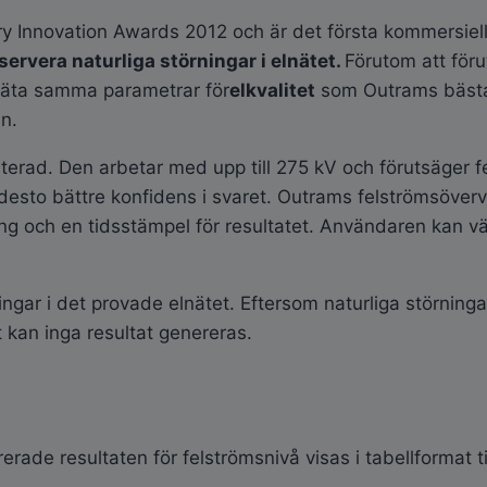
stry Innovation Awards 2012 och är det första kommersiel
rvera naturliga störningar i elnätet.
Förutom att föru
mäta samma parametrar för
elkvalitet
som Outrams bästa
n.
d. Den arbetar med upp till 275 kV och förutsäger fels
 desto bättre konfidens i svaret. Outrams felströmsöver
 och en tidsstämpel för resultatet. Användaren kan välj
ingar i det provade elnätet. Eftersom naturliga störning
t kan inga resultat genereras.
rade resultaten för felströmsnivå visas i tabellformat