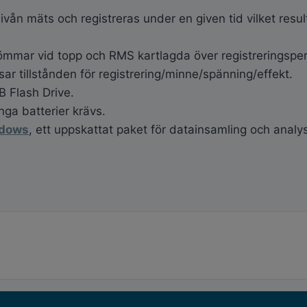
vån mäts och registreras under en given tid vilket result
römmar vid topp och RMS kartlagda över registreringspe
sar tillstånden för registrering/minne/spänning/effekt.
B Flash Drive.
ga batterier krävs.
ndows
, ett uppskattat paket för datainsamling och analy