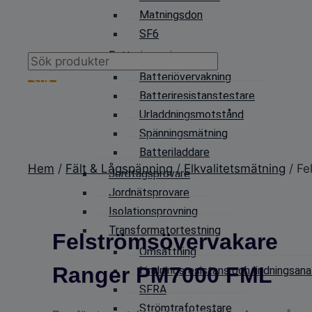
Matningsdon
SF6
Batteriprovning
Products
Batteriövervakning
search
SÖK
Batteriresistanstestare
Urladdningsmotstånd
Spänningsmätning
Batteriladdare
Hem
/
Fält & Lågspänning
/
Elkvalitetsmätning
/ Fe
Jordtagsprovare
Jordnätsprovare
Isolationsprovning
Transformatortestning
Felströmsövervakare
Omsättning
Ranger PM7000 FML
Lindningsresistans och lindningsana
SFRA
Strömtrafotestare