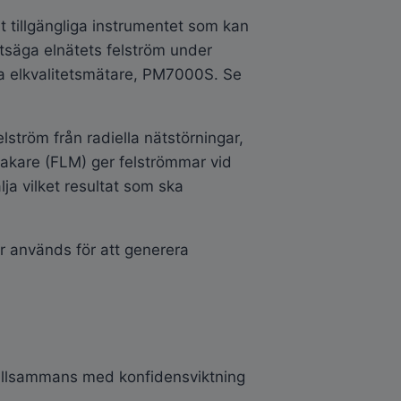
lt tillgängliga instrumentet som kan
tsäga elnätets felström under
 elkvalitetsmätare, PM7000S. Se
tröm från radiella nätstörningar,
vakare (FLM) ger felströmmar vid
a vilket resultat som ska
ar används för att generera
 tillsammans med konfidensviktning