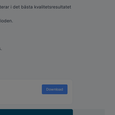
erar i det bästa kvalitetsresultatet
rioden.
s.
Download