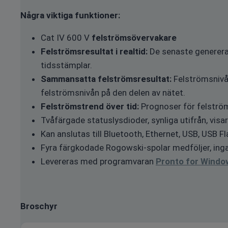
Några viktiga funktioner:
Cat IV 600 V
felströmsövervakare
Felströmsresultat i realtid:
De senaste genererad
tidsstämplar.
Sammansatta felströmsresultat:
Felströmsnivån
felströmsnivån på den delen av nätet.
Felströmstrend över tid:
Prognoser för felströ
Tvåfärgade statuslysdioder, synliga utifrån, visa
Kan anslutas till Bluetooth, Ethernet, USB, USB Fl
Fyra färgkodade Rogowski-spolar medföljer, inga 
Levereras med programvaran
Pronto for Windo
Broschyr