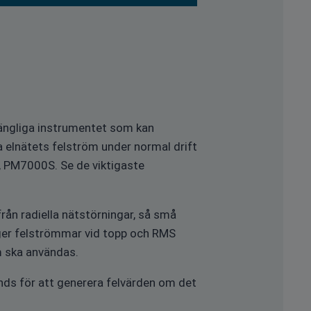
lgängliga instrumentet som kan
 elnätets felström under normal drift
 PM7000S. Se de viktigaste
ån radiella nätstörningar, så små
 ger felströmmar vid topp och RMS
m ska användas.
änds för att generera felvärden om det