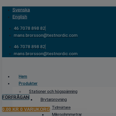
Skip
Svenska
to
English
content
46 7078 898 82
mans.brorsson@testnordic.com
46 7078 898 82
mans.brorsson@testnordic.com
Hem
Produkter
Stationer och högspänning
FÖRFRÅGAN
Brytarprovning
Tidmätare
0,00
KR
0
VARUKORG
Mikroohmmetrar