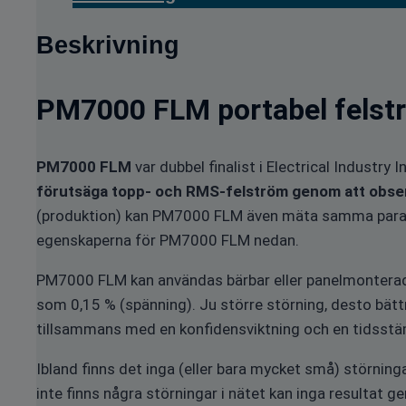
Beskrivning
PM7000 FLM portabel felst
PM7000 FLM
var dubbel finalist i Electrical Industr
förutsäga topp- och RMS-felström genom att observ
(produktion) kan PM7000 FLM även mäta samma para
egenskaperna för PM7000 FLM nedan.
PM7000 FLM kan användas bärbar eller panelmonterad. 
som 0,15 % (spänning). Ju större störning, desto bät
tillsammans med en konfidensviktning och en tidsstämp
Ibland finns det inga (eller bara mycket små) störning
inte finns några störningar i nätet kan inga resultat g