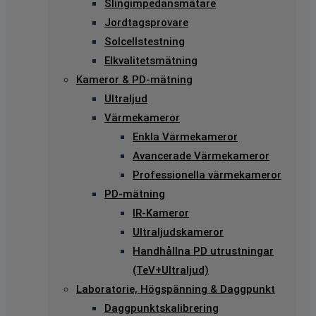
Slingimpedansmätare
Jordtagsprovare
Solcellstestning
Elkvalitetsmätning
Kameror & PD-mätning
Ultraljud
Värmekameror
Enkla Värmekameror
Avancerade Värmekameror
Professionella värmekameror
PD-mätning
IR-Kameror
Ultraljudskameror
Handhållna PD utrustningar
(TeV+Ultraljud)
Laboratorie, Högspänning & Daggpunkt
Daggpunktskalibrering