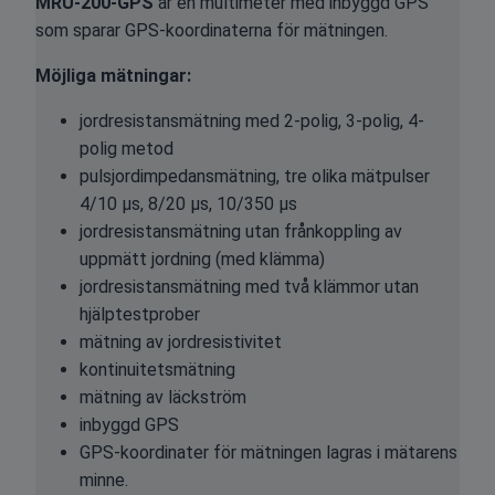
MRU-200-GPS
är en multimeter med inbyggd GPS
som sparar GPS-koordinaterna för mätningen.
Möjliga mätningar:
jordresistansmätning med 2-polig, 3-polig, 4-
polig metod
pulsjordimpedansmätning, tre olika mätpulser
4/10 μs, 8/20 μs, 10/350 μs
jordresistansmätning utan frånkoppling av
uppmätt jordning (med klämma)
jordresistansmätning med två klämmor utan
hjälptestprober
mätning av jordresistivitet
kontinuitetsmätning
mätning av läckström
inbyggd GPS
GPS-koordinater för mätningen lagras i mätarens
minne.