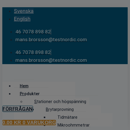
Skip
Svenska
to
English
content
46 7078 898 82
mans.brorsson@testnordic.com
46 7078 898 82
mans.brorsson@testnordic.com
Hem
Produkter
Stationer och högspänning
FÖRFRÅGAN
Brytarprovning
Tidmätare
0,00
KR
0
VARUKORG
Mikroohmmetrar