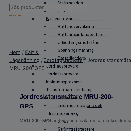
Matningsdon
Products
SF6
search
SÖK
Batteriprovning
Batteriövervakning
Batteriresistanstestare
Urladdningsmotstånd
Spänningsmätning
Hem
/
Fält &
Batteriladdare
Lågspänning
/
Jordtagsprovare
/ Jordresistansmäta
Jordtagsprovare
MRU-200-GPS
Jordnätsprovare
Isolationsprovning
Transformatortestning
Jordresistansmätare MRU-200-
Omsättning
GPS
Lindningsresistans och
lindningsanalys
MRU-200-GPS
är den enda mätaren på marknaden 
SFRA
Strömtrafotestare