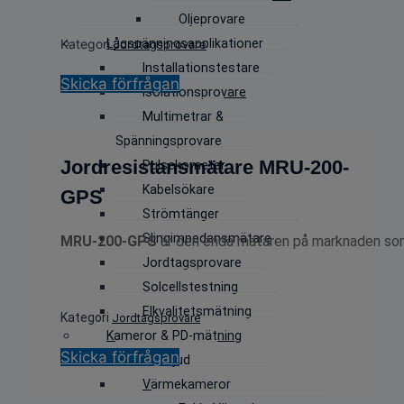
Oljeprovare
Kategori
Lågspänningsapplikationer
Jordtagsprovare
Installationstestare
Skicka förfrågan
Isolationsprovare
Multimetrar &
Spänningsprovare
Jordresistansmätare MRU-200-
Pulsekometer
Kabelsökare
GPS
Strömtänger
Slingimpedansmätare
MRU-200-GPS
är den enda mätaren på marknaden s
Jordtagsprovare
Solcellstestning
Elkvalitetsmätning
Kategori
Jordtagsprovare
Kameror & PD-mätning
Skicka förfrågan
Ultraljud
Värmekameror