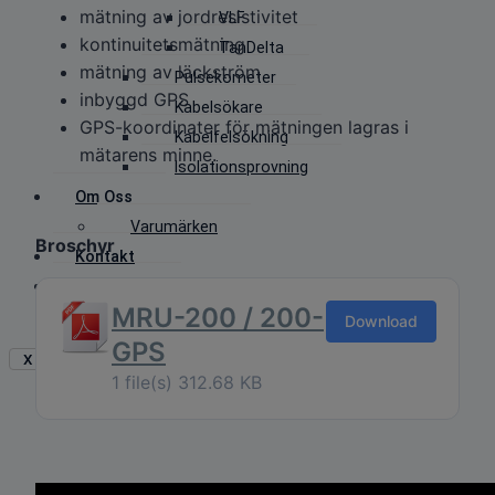
mätning av jordresistivitet
VLF
kontinuitetsmätning
TanDelta
mätning av läckström
Pulsekometer
inbyggd GPS
Kabelsökare
GPS-koordinater för mätningen lagras i
Kabelfelsökning
mätarens minne.
Isolationsprovning
Om Oss
Varumärken
Broschyr
Kontakt
Nyhetsbrev
MRU-200 / 200-
Download
GPS
X
1 file(s)
312.68 KB