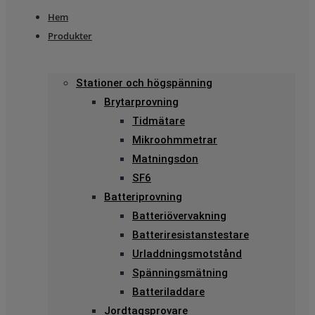
Hem
Produkter
Stationer och högspänning
Brytarprovning
Tidmätare
Mikroohmmetrar
Matningsdon
SF6
Batteriprovning
Batteriövervakning
Batteriresistanstestare
Urladdningsmotstånd
Spänningsmätning
Batteriladdare
Jordtagsprovare