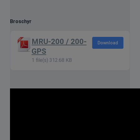
Broschyr
MRU-200 / 200-
Download
GPS
1 file(s)
312.68 KB