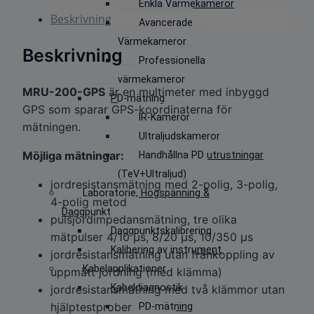
Enkla Värmekameror
Beskrivning
Avancerade
Värmekameror
Beskrivning
Professionella
värmekameror
MRU-200-GPS
är en multimeter med inbyggd
PD-mätning
GPS som sparar GPS-koordinaterna för
IR-Kameror
mätningen.
Ultraljudskameror
Möjliga mätningar:
Handhållna PD utrustningar
(TeV+Ultraljud)
jordresistansmätning med 2-polig, 3-polig,
Laboratorie, Högspänning &
4-polig metod
Daggpunkt
pulsjordimpedansmätning, tre olika
Daggpunktskalibrering
mätpulser 4/10 μs, 8/20 μs, 10/350 μs
Kalibering av instrument
jordresistansmätning utan frånkoppling av
Kabelapplikationer
uppmätt jordning (med klämma)
Kabeldiagnostik
jordresistansmätning med två klämmor utan
hjälptestprober
PD-mätning