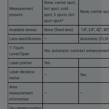
None, center spot,
Measurement
hot spot, cold
None, center spo
presets
spot, 3 spots, hot
spot-spot*
Available lenses
None (fixed lens)
14°, 24°, 42°, 80
Lens identification
—
Automatic (FLIR
1-Touch
Yes: automatic contrast enhancemen
Level/Span
Laser pointer
Yes
Laser distance
—
Yes
meter
Area
measurement
—
—
information
On-camera routing