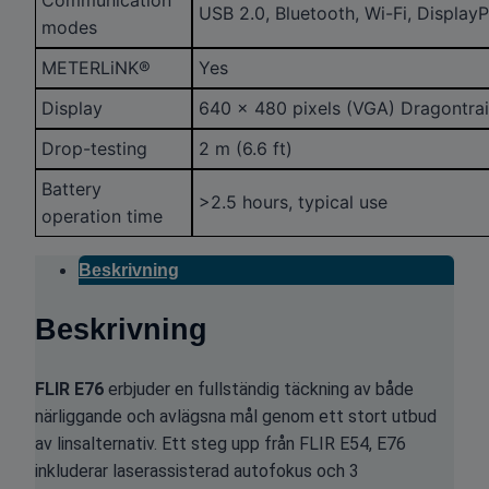
USB 2.0, Bluetooth, Wi-Fi, Display
modes
METERLiNK®
Yes
Display
640 × 480 pixels (VGA) Dragontra
Drop-testing
2 m (6.6 ft)
Battery
>2.5 hours, typical use
operation time
Beskrivning
Beskrivning
FLIR E76
erbjuder en fullständig täckning av både
närliggande och avlägsna mål genom ett stort utbud
av linsalternativ. Ett steg upp från FLIR E54, E76
inkluderar laserassisterad autofokus och 3