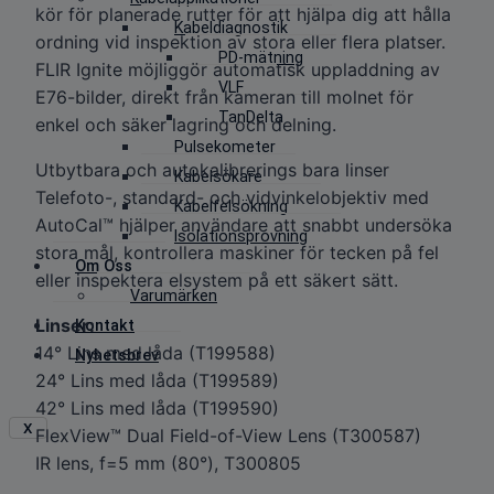
kör för planerade rutter för att hjälpa dig att hålla
Kabeldiagnostik
ordning vid inspektion av stora eller flera platser.
PD-mätning
FLIR Ignite möjliggör automatisk uppladdning av
VLF
E76-bilder, direkt från kameran till molnet för
TanDelta
enkel och säker lagring och delning.
Pulsekometer
Utbytbara och autokalibrerings bara linser
Kabelsökare
Telefoto-, standard- och vidvinkelobjektiv med
Kabelfelsökning
AutoCal™ hjälper användare att snabbt undersöka
Isolationsprovning
stora mål, kontrollera maskiner för tecken på fel
Om Oss
eller inspektera elsystem på ett säkert sätt.
Varumärken
Linser:
Kontakt
14° Lins med låda (T199588)
Nyhetsbrev
24° Lins med låda (T199589)
42° Lins med låda (T199590)
X
FlexView™ Dual Field-of-View Lens (T300587)
IR lens, f=5 mm (80°), T300805