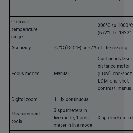
Optional
300°C to 1000°C
temperature
—
(572°F to 1832°
range
Accuracy
±2°C (±3.6°F) or ±2% of the reading
Continuous laser
distance meter
Focus modes
Manual
(LDM), one-shot
LDM, one-shot
contrast, manual
Digital zoom
1–4x continuous
3 spotmeters in
Measurement
live mode, 1 area
3 spotmeters in 
tools
meter in live mode