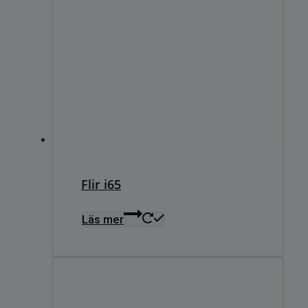
Flir i65
Läs mer