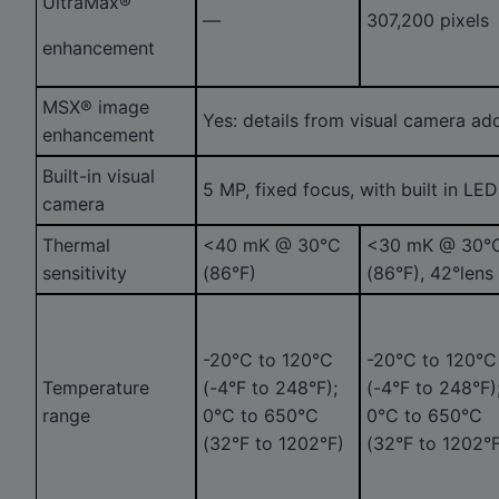
UltraMax®
—
307,200 pixels
enhancement
MSX® image
Yes: details from visual camera a
enhancement
Built-in visual
5 MP, fixed focus, with built in LED
camera
Thermal
<40 mK @ 30°C
<30 mK @ 30°
sensitivity
(86°F)
(86°F), 42°lens
-20°C to 120°C
-20°C to 120°C
Temperature
(-4°F to 248°F);
(-4°F to 248°F)
range
0°C to 650°C
0°C to 650°C
(32°F to 1202°F)
(32°F to 1202°