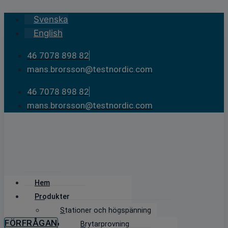
Skip
Svenska
to
English
content
46 7078 898 82
mans.brorsson@testnordic.com
46 7078 898 82
mans.brorsson@testnordic.com
Hem
Produkter
Stationer och högspänning
FÖRFRÅGAN
Brytarprovning