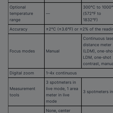
Optional
300°C to 1000
temperature
—
(572°F to
range
1832°F)
Accuracy
±2°C (±3.6°F) or ±2% of the readi
Continuous las
distance meter
Focus modes
Manual
(LDM), one-sho
LDM, one-shot
contrast, manua
Digital zoom
1–4x continuous
3 spotmeters in
Measurement
live mode, 1 area
3 spotmeters in
tools
meter in live
mode
None, center