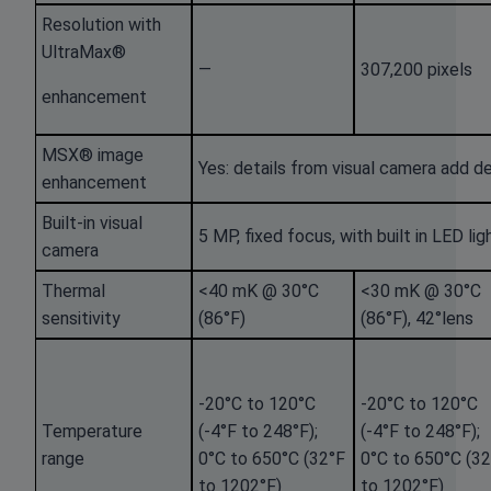
Resolution with
UltraMax®
—
307,200 pixels
enhancement
MSX® image
Yes: details from visual camera add d
enhancement
Built-in visual
5 MP, fixed focus, with built in LED lig
camera
Thermal
<40 mK @ 30°C
<30 mK @ 30°C
sensitivity
(86°F)
(86°F), 42°lens
-20°C to 120°C
-20°C to 120°C
Temperature
(-4°F to 248°F);
(-4°F to 248°F);
range
0°C to 650°C (32°F
0°C to 650°C (3
to 1202°F)
to 1202°F)