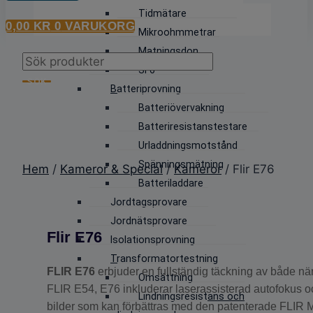
Tidmätare
0,00
KR
0
VARUKORG
Mikroohmmetrar
Matningsdon
Products
SF6
search
SÖK
Batteriprovning
Batteriövervakning
Batteriresistanstestare
Urladdningsmotstånd
Spänningsmätning
Hem
/
Kameror & Special
/
Kameror
/ Flir E76
Batteriladdare
Jordtagsprovare
Jordnätsprovare
Flir E76
Isolationsprovning
Transformatortestning
FLIR E76
erbjuder en fullständig täckning av både när
Omsättning
FLIR E54, E76 inkluderar laserassisterad autofokus o
Lindningsresistans och
bilder som kan förbättras med den patenterade FLIR 