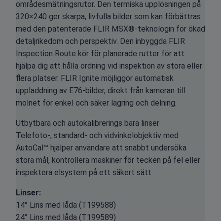
områdesmätningsrutor. Den termiska upplösningen på
320×240 ger skarpa, livfulla bilder som kan förbättras
med den patenterade FLIR MSX®-teknologin för ökad
detaljrikedom och perspektiv. Den inbyggda FLIR
Inspection Route kör för planerade rutter för att
hjälpa dig att hålla ordning vid inspektion av stora eller
flera platser. FLIR Ignite möjliggör automatisk
uppladdning av E76-bilder, direkt från kameran till
molnet för enkel och säker lagring och delning.
Utbytbara och autokalibrerings bara linser
Telefoto-, standard- och vidvinkelobjektiv med
AutoCal™ hjälper användare att snabbt undersöka
stora mål, kontrollera maskiner för tecken på fel eller
inspektera elsystem på ett säkert sätt.
Linser:
14° Lins med låda (T199588)
24° Lins med låda (T199589)