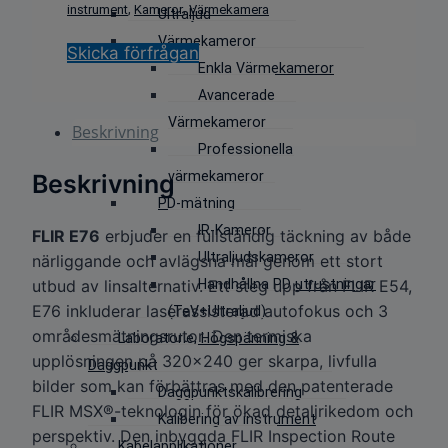
,
,
instrument
Kameror
Värmekamera
Ultraljud
Värmekameror
Skicka förfrågan
Enkla Värmekameror
Avancerade
Värmekameror
Beskrivning
Professionella
värmekameror
Beskrivning
PD-mätning
IR-Kameror
FLIR E76
erbjuder en fullständig täckning av både
Ultraljudskameror
närliggande och avlägsna mål genom ett stort
utbud av linsalternativ. Ett steg upp från FLIR E54,
Handhållna PD utrustningar
E76 inkluderar laserassisterad autofokus och 3
(TeV+Ultraljud)
områdesmätningsrutor. Den termiska
Laboratorie, Högspänning &
upplösningen på 320×240 ger skarpa, livfulla
Daggpunkt
bilder som kan förbättras med den patenterade
Daggpunktskalibrering
FLIR MSX®-teknologin för ökad detaljrikedom och
Kalibering av instrument
perspektiv. Den inbyggda FLIR Inspection Route
Kabelapplikationer