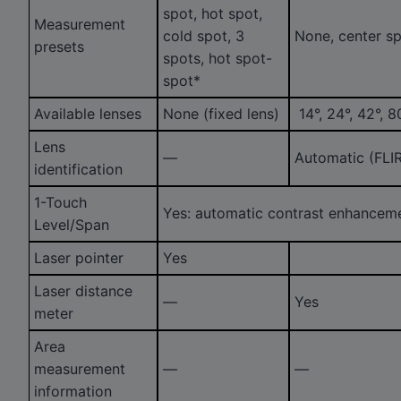
spot, hot spot,
Measurement
cold spot, 3
None, center sp
presets
spots, hot spot-
spot*
Available lenses
None (fixed lens)
14°, 24°, 42°, 
Lens
—
Automatic (FLI
identification
1-Touch
Yes: automatic contrast enhancem
Level/Span
Laser pointer
Yes
Laser distance
—
Yes
meter
Area
measurement
—
—
information