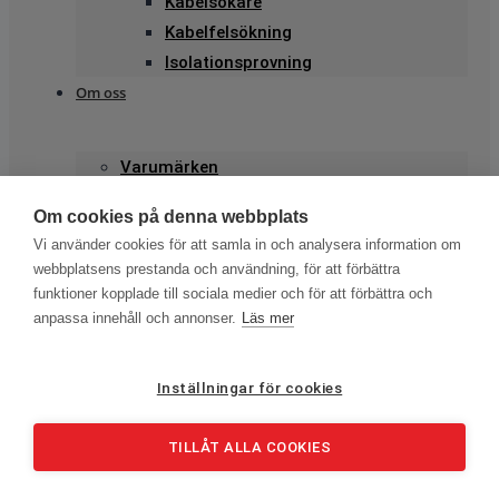
Kabelsökare
Kabelfelsökning
Isolationsprovning
Om oss
Varumärken
Kontakt
Om cookies på denna webbplats
Nyhetsbrev
Vi använder cookies för att samla in och analysera information om
webbplatsens prestanda och användning, för att förbättra
funktioner kopplade till sociala medier och för att förbättra och
Hem
anpassa innehåll och annonser.
Läs mer
Produkter
Stationer och högspänning
Inställningar för cookies
Brytarprovning
Tidmätare
TILLÅT ALLA COOKIES
Mikroohmmetrar
Matningsdon