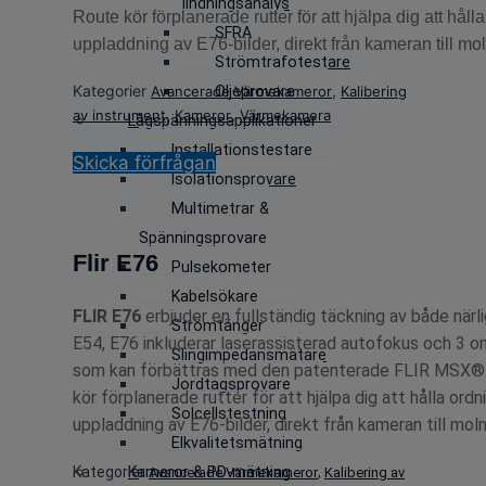
lindningsanalys
Route kör förplanerade rutter för att hjälpa dig att håll
SFRA
uppladdning av E76-bilder, direkt från kameran till mol
Strömtrafotestare
Kategorier
,
Avancerade Värmekameror
Oljeprovare
Kalibering
,
,
av instrument
Kameror
Värmekamera
Lågspänningsapplikationer
Installationstestare
Skicka förfrågan
Isolationsprovare
Multimetrar &
Spänningsprovare
Flir E76
Pulsekometer
Kabelsökare
FLIR E76
erbjuder en fullständig täckning av både närl
Strömtänger
E54, E76 inkluderar laserassisterad autofokus och 3 o
Slingimpedansmätare
som kan förbättras med den patenterade FLIR MSX®-t
Jordtagsprovare
kör förplanerade rutter för att hjälpa dig att hålla ordn
Solcellstestning
uppladdning av E76-bilder, direkt från kameran till mol
Elkvalitetsmätning
Kategorier
Kameror & PD-mätning
,
Avancerade Värmekameror
Kalibering av