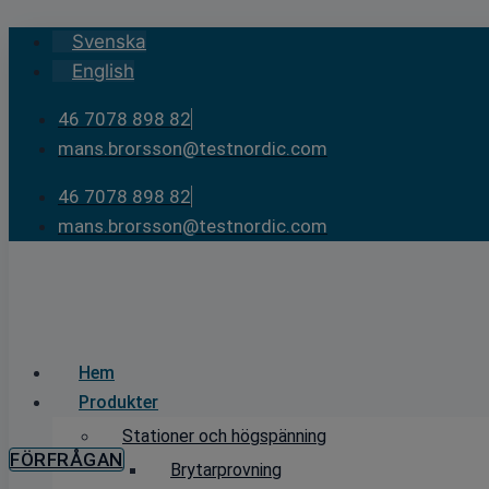
Skip
Svenska
to
English
content
46 7078 898 82
mans.brorsson@testnordic.com
46 7078 898 82
mans.brorsson@testnordic.com
Hem
Produkter
Stationer och högspänning
FÖRFRÅGAN
Brytarprovning