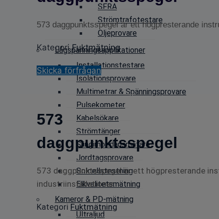
SFRA
Strömtrafotestare
573 daggpunktsspegel är ett högpresterande instru
Oljeprovare
Kategori
Fuktmätning
Lågspänningsapplikationer
Installationstestare
Skicka förfrågan
Isolationsprovare
Multimetrar & Spänningsprovare
Pulsekometer
573
Kabelsökare
Strömtänger
daggpunktsspegel
Slingimpedansmätare
Jordtagsprovare
573 daggpunktsspegel är ett högpresterande ins
Solcellstestning
industriinstallationer.
Elkvalitetsmätning
Kameror & PD-mätning
Kategori
Fuktmätning
Ultraljud