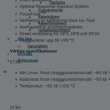
TanDelta
Optimal Response Injection System
Pulsekometer
TM
ForceFrost
Kabelsökare
Verifiering av kalibrering med Ice-Test
Kabelfelsökning
Konfigurerbar provtagningskrets
Isolationsprovning
Direkt ersättning för DP3, DP8 och DP30
Om Oss
Daggpunkter upp till +95 °C
Varumärken
Viktiga specifikationer
Kontakt
Nyhetsbrev
573S
X
Min./max. frost-/daggpunktsintervall: –60 till
Kalibrerat frost-/daggpunktsintervall: –50 till
Temperatur: –50 till +100 °C
573H