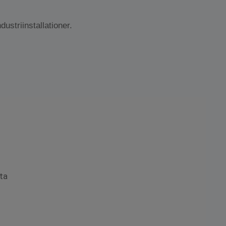
striinstallationer.
ta