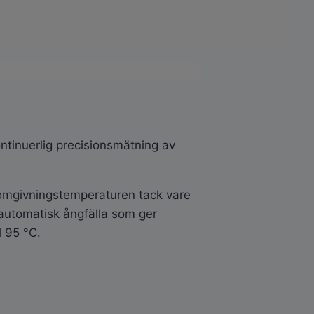
tinuerlig precisionsmätning av
 omgivningstemperaturen tack vare
automatisk ångfälla som ger
l 95 °C.