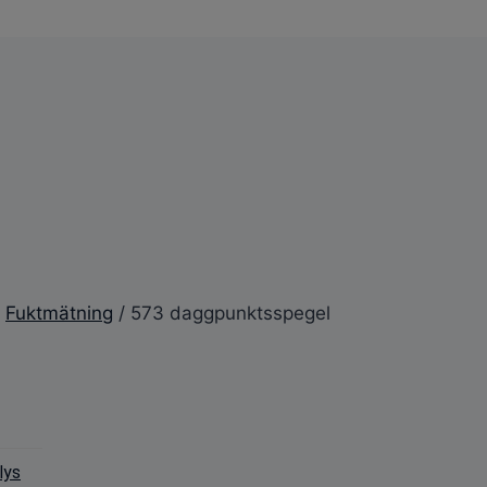
/
Fuktmätning
/ 573 daggpunktsspegel
lys