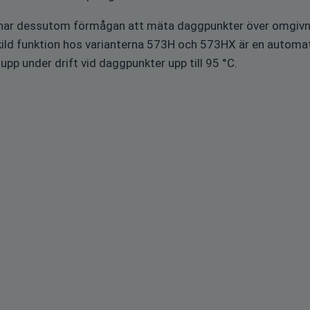
en har dessutom förmågan att mäta daggpunkter över omgiv
ld funktion hos varianterna 573H och 573HX är en automati
p under drift vid daggpunkter upp till 95 °C.