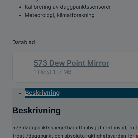
Kalibrering av daggpunktssensorer
Meteorologi, klimatforskning
Datablad
573 Dew Point Mirror
1 file(s)
1.17 MB
Beskrivning
Beskrivning
573 daggpunktsspegel har ett inbyggt mäthuvud, en t
frost-/daggpunkt och absoluta fuktighetsvärden för en