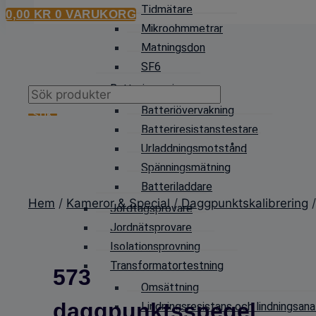
Tidmätare
0,00
KR
0
VARUKORG
Mikroohmmetrar
Matningsdon
SF6
Batteriprovning
Products
Batteriövervakning
search
SÖK
Batteriresistanstestare
Urladdningsmotstånd
Spänningsmätning
Batteriladdare
Hem
/
Kameror & Special
/
Daggpunktskalibrering
Jordtagsprovare
Jordnätsprovare
Isolationsprovning
Transformatortestning
573
Omsättning
daggpunktsspegel
Lindningsresistans och lindningsana