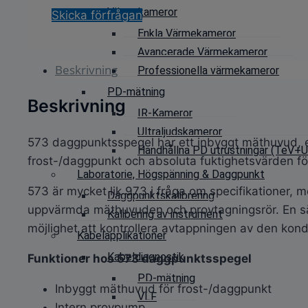
Värmekameror
Skicka förfrågan
Enkla Värmekameror
Avancerade Värmekameror
Beskrivning
Professionella värmekameror
PD-mätning
Beskrivning
IR-Kameror
Ultraljudskameror
573 daggpunktsspegel har ett inbyggt mäthuvud, e
Handhållna PD utrustningar (TeV+Ul
frost-/daggpunkt och absoluta fuktighetsvärden för
Laboratorie, Högspänning & Daggpunkt
573 är mycket lik 973 i fråga om specifikationer
Daggpunktskalibrering
uppvärmda mäthuvuden och provtagningsrör. En sä
Kalibering av instrument
möjlighet att kontrollera avtappningen av den kon
Kabelapplikationer
Kabeldiagnostik
Funktioner hos 573 daggpunktsspegel
PD-mätning
Inbyggt mäthuvud för frost-/daggpunkt
VLF
Intern provpump