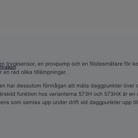
n trycksensor, en provpump och en flödesmätare för kon
traljud)
 en rad olika tillämpningar.
, men har dessutom förmågan att mäta daggpunkter över
rskild funktion hos varianterna 573H och 573HX är en 
dens som samlas upp under drift vid daggpunkter upp til