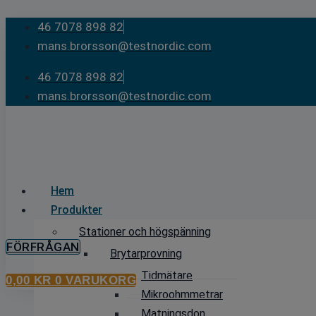
Skip
46 7078 898 82
to
mans.brorsson@testnordic.com
content
46 7078 898 82
mans.brorsson@testnordic.com
Hem
Produkter
Stationer och högspänning
FÖRFRÅGAN
Brytarprovning
Tidmätare
0,00
KR
0
VARUKORG
Mikroohmmetrar
Matningsdon