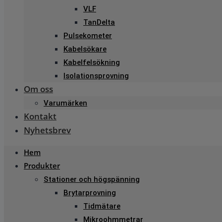
VLF
TanDelta
Pulsekometer
Kabelsökare
Kabelfelsökning
Isolationsprovning
Om oss
Varumärken
Kontakt
Nyhetsbrev
Hem
Produkter
Stationer och högspänning
Brytarprovning
Tidmätare
Mikroohmmetrar