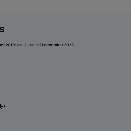
s
er 2019
Last Updated
21 december 2023
lys