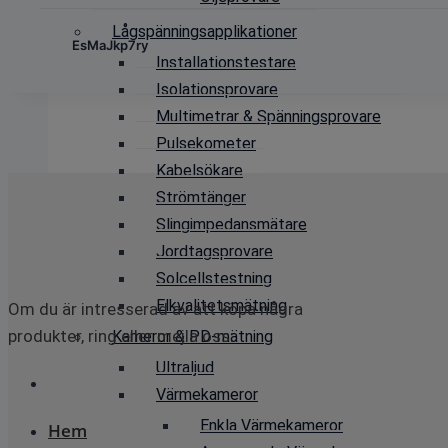
Lågspänningsapplikationer
EsMaJkp7ry
Installationstestare
Isolationsprovare
Multimetrar & Spänningsprovare
Pulsekometer
Kabelsökare
Strömtänger
Slingimpedansmätare
Jordtagsprovare
Solcellstestning
Elkvalitetsmätning
Om du är intresserad av att köpa några
produkter, ring eller mejla oss:
Kameror & PD-mätning
Ultraljud
Värmekameror
Enkla Värmekameror
Hem