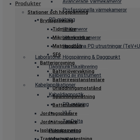
Avancerade Värmekameror
Produkter
Professionella värmekameror
Stationer och högspänning
PD-mätning
Brytarprovning
Tidmätare
IR-Kameror
Mikroohmmetrar
Ultraljudskameror
Matningsdon
Handhållna PD utrustningar (TeV+Ul
SF6
Laboratorie, Högspänning & Daggpunkt
Batteriprovning
Daggpunktskalibrering
Batteriövervakning
Kalibering av instrument
Batteriresistanstestare
Kabelapplikationer
Urladdningsmotstånd
Kabeldiagnostik
Spänningsmätning
PD-mätning
Batteriladdare
VLF
Jordtagsprovare
TanDelta
Jordnätsprovare
Isolationsprovning
Pulsekometer
Transformatortestning
Kabelsökare