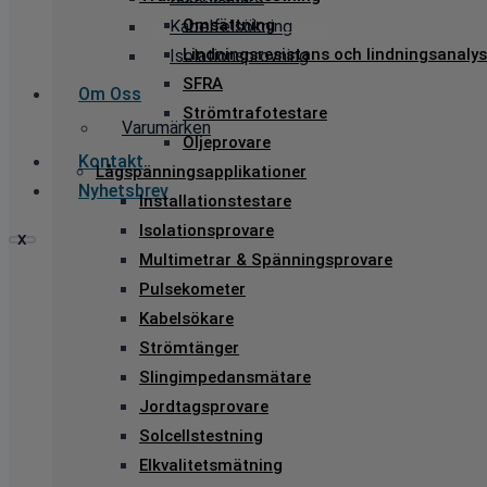
Omsättning
Kabelfelsökning
Lindningsresistans och lindningsanalys
Isolationsprovning
SFRA
Om Oss
Strömtrafotestare
Varumärken
Oljeprovare
Kontakt
Lågspänningsapplikationer
Nyhetsbrev
Installationstestare
Isolationsprovare
X
Multimetrar & Spänningsprovare
Pulsekometer
Kabelsökare
Strömtänger
Slingimpedansmätare
Jordtagsprovare
Solcellstestning
Elkvalitetsmätning