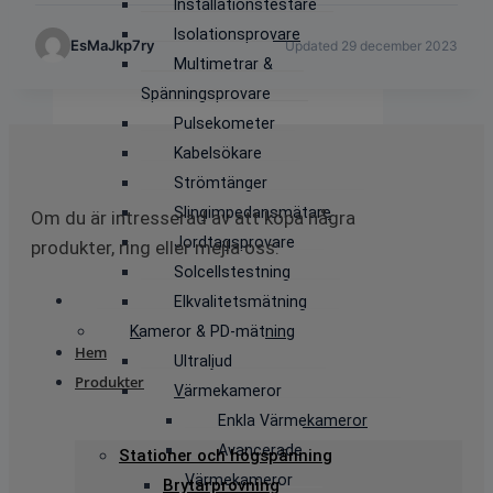
Installationstestare
Isolationsprovare
EsMaJkp7ry
Updated 29 december 2023
Multimetrar &
Spänningsprovare
Pulsekometer
Kabelsökare
Strömtänger
Slingimpedansmätare
Om du är intresserad av att köpa några
Jordtagsprovare
produkter, ring eller mejla oss:
Solcellstestning
Elkvalitetsmätning
Kameror & PD-mätning
Hem
Ultraljud
Produkter
Värmekameror
Enkla Värmekameror
Avancerade
Stationer och högspänning
Värmekameror
Brytarprovning