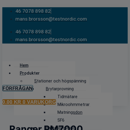
Skip
46 7078 898 82
to
mans.brorsson@testnordic.com
content
46 7078 898 82
mans.brorsson@testnordic.com
Hem
Produkter
Stationer och högspänning
FÖRFRÅGAN
Brytarprovning
Tidmätare
0,00
KR
0
VARUKORG
Mikroohmmetrar
Matningsdon
SF6
Ranger PM7000
Batteriprovning