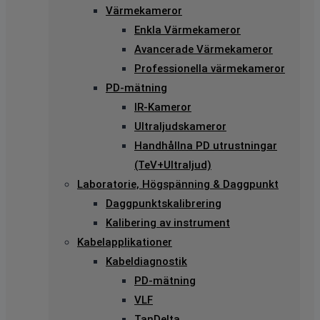
Värmekameror
Enkla Värmekameror
Avancerade Värmekameror
Professionella värmekameror
PD-mätning
IR-Kameror
Ultraljudskameror
Handhållna PD utrustningar
(TeV+Ultraljud)
Laboratorie, Högspänning & Daggpunkt
Daggpunktskalibrering
Kalibering av instrument
Kabelapplikationer
Kabeldiagnostik
PD-mätning
VLF
TanDelta