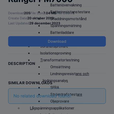
Batteriövervakning
Batteriresistanstestare
Download
205
File Size
7.04 MB
File Count
1
Create Date
20 oktober 2019
Urladdningsmotstånd
Last Updated
29 december 2023
Spänningsmätning
Batteriladdare
Jordtagsprovare
Download
Jordnätsprovare
Isolationsprovning
Transformatortestning
DESCRIPTION
Omsättning
Lindningsresistans och
lindningsanalys
SIMILAR DOWNLOADS
SFRA
Strömtrafotestare
No related download found!
Oljeprovare
Lågspänningsapplikationer