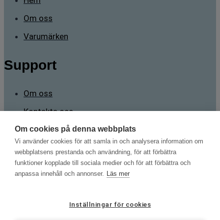
Hem
Om oss
Varumärken
Support
Om oss
Kontakta oss
Om cookies på denna webbplats
Kontakt
Vi använder cookies för att samla in och analysera information om
webbplatsens prestanda och användning, för att förbättra
funktioner kopplade till sociala medier och för att förbättra och
Sävstigen 2 165 71 Stockholm
anpassa innehåll och annonser.
Läs mer
mans.brorsson@testnordic.com
+46 70 788 98 82
Inställningar för cookies