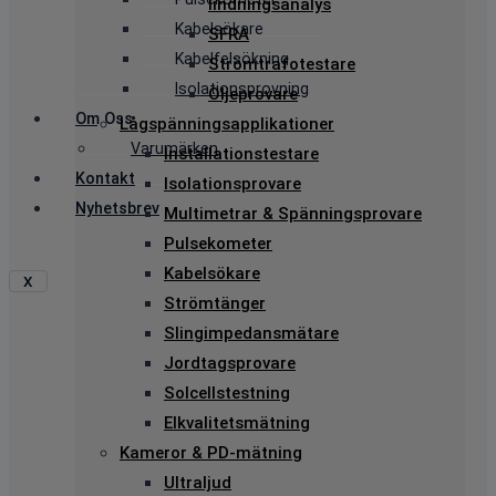
lindningsanalys
Kabelsökare
SFRA
Kabelfelsökning
Strömtrafotestare
Isolationsprovning
Oljeprovare
Om Oss
Lågspänningsapplikationer
Varumärken
Installationstestare
Kontakt
Isolationsprovare
Nyhetsbrev
Multimetrar & Spänningsprovare
Pulsekometer
Kabelsökare
X
Strömtänger
Slingimpedansmätare
Jordtagsprovare
Solcellstestning
Elkvalitetsmätning
Kameror & PD-mätning
Ultraljud