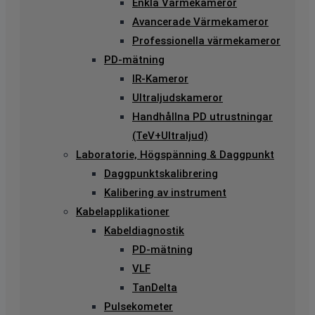
Enkla Värmekameror
Avancerade Värmekameror
Professionella värmekameror
PD-mätning
IR-Kameror
Ultraljudskameror
Handhållna PD utrustningar
(TeV+Ultraljud)
Laboratorie, Högspänning & Daggpunkt
Daggpunktskalibrering
Kalibering av instrument
Kabelapplikationer
Kabeldiagnostik
PD-mätning
VLF
TanDelta
Pulsekometer