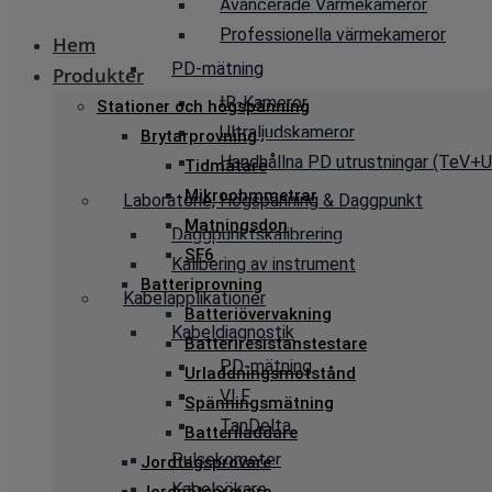
Avancerade Värmekameror
Professionella värmekameror
Hem
PD-mätning
Produkter
IR-Kameror
Stationer och högspänning
Ultraljudskameror
Brytarprovning
Handhållna PD utrustningar (TeV+Ul
Tidmätare
Mikroohmmetrar
Laboratorie, Högspänning & Daggpunkt
Matningsdon
Daggpunktskalibrering
SF6
Kalibering av instrument
Batteriprovning
Kabelapplikationer
Batteriövervakning
Kabeldiagnostik
Batteriresistanstestare
PD-mätning
Urladdningsmotstånd
VLF
Spänningsmätning
TanDelta
Batteriladdare
Pulsekometer
Jordtagsprovare
Kabelsökare