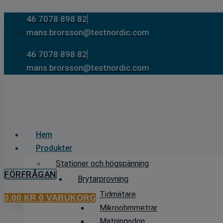
Skip
46 7078 898 82
to
mans.brorsson@testnordic.com
content
46 7078 898 82
mans.brorsson@testnordic.com
Hem
Produkter
Stationer och högspänning
FÖRFRÅGAN
Brytarprovning
Tidmätare
0,00
KR
0
VARUKORG
Mikroohmmetrar
Matningsdon