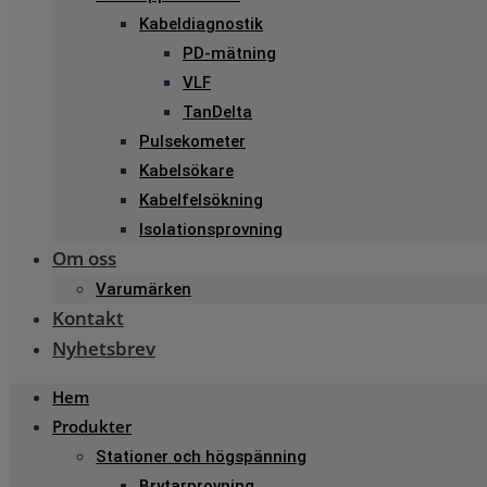
Kabeldiagnostik
PD-mätning
VLF
TanDelta
Pulsekometer
Kabelsökare
Kabelfelsökning
Isolationsprovning
Om oss
Varumärken
Kontakt
Nyhetsbrev
Hem
Produkter
Stationer och högspänning
Brytarprovning