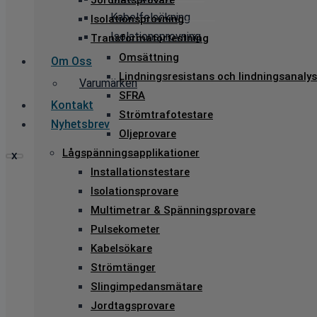
Jordnätsprovare
Kabelfelsökning
Isolationsprovning
Isolationsprovning
Transformatortestning
Omsättning
Om Oss
Lindningsresistans och lindningsanalys
Varumärken
SFRA
Kontakt
Strömtrafotestare
Nyhetsbrev
Oljeprovare
Lågspänningsapplikationer
X
Installationstestare
Isolationsprovare
Multimetrar & Spänningsprovare
Pulsekometer
Kabelsökare
Strömtänger
Slingimpedansmätare
Jordtagsprovare