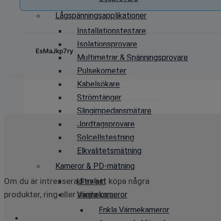
Lågspänningsapplikationer
Installationstestare
Isolationsprovare
EsMaJkp7ry
Multimetrar & Spänningsprovare
Pulsekometer
Kabelsökare
Strömtänger
Slingimpedansmätare
Jordtagsprovare
Solcellstestning
Elkvalitetsmätning
Kameror & PD-mätning
Om du är intresserad av att köpa några
Ultraljud
produkter, ring eller mejla oss:
Värmekameror
Enkla Värmekameror