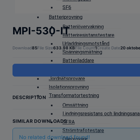
SF6
Batteriprovning
Batteriövervakning
MPI-530-IT
Batteriresistanstestare
Urladdningsmotstånd
Download
85
File Size
633.98 KB
File Count
1
Create Date
20 oktobe
Spänningsmätning
Batteriladdare
Jordtagsprovare
Jordnätsprovare
Isolationsprovning
Transformatortestning
DESCRIPTION
Omsättning
Lindningsresistans och lindningsana
SIMILAR DOWNLOADS
SFRA
Strömtrafotestare
No related download found!
Oljeprovare