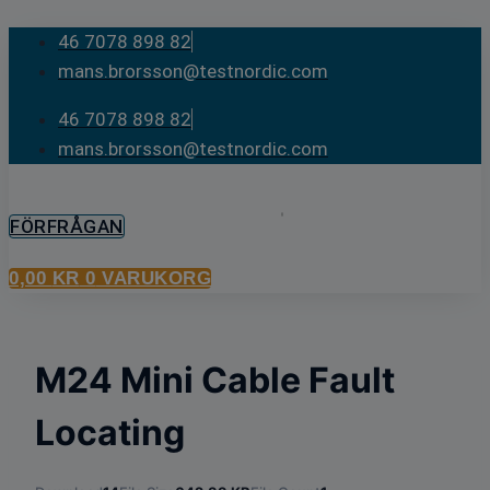
Skip
46 7078 898 82
to
mans.brorsson@testnordic.com
content
46 7078 898 82
mans.brorsson@testnordic.com
FÖRFRÅGAN
0,00
KR
0
VARUKORG
M24 Mini Cable Fault
Locating