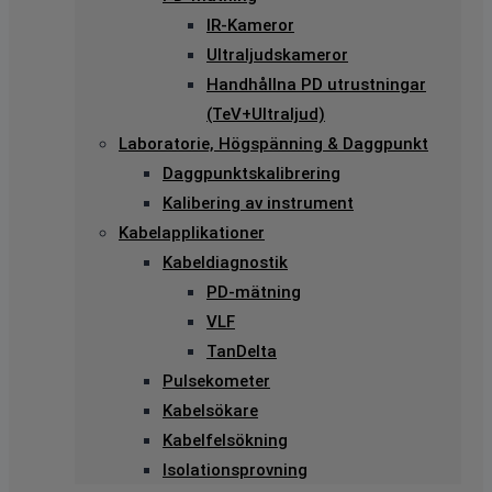
IR-Kameror
Ultraljudskameror
Handhållna PD utrustningar
(TeV+Ultraljud)
Laboratorie, Högspänning & Daggpunkt
Daggpunktskalibrering
Kalibering av instrument
Kabelapplikationer
Kabeldiagnostik
PD-mätning
VLF
TanDelta
Pulsekometer
Kabelsökare
Kabelfelsökning
Isolationsprovning