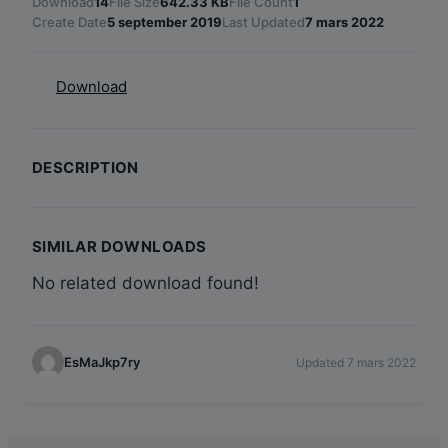
Download
14
File Size
642.33 KB
File Count
1
Create Date
5 september 2019
Last Updated
7 mars 2022
Download
DESCRIPTION
SIMILAR DOWNLOADS
No related download found!
EsMaJkp7ry
Updated 7 mars 2022