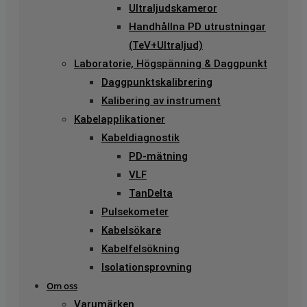
Ultraljudskameror
Handhållna PD utrustningar
(TeV+Ultraljud)
Laboratorie, Högspänning & Daggpunkt
Daggpunktskalibrering
Kalibering av instrument
Kabelapplikationer
Kabeldiagnostik
PD-mätning
VLF
TanDelta
Pulsekometer
Kabelsökare
Kabelfelsökning
Isolationsprovning
Om oss
Varumärken