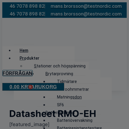
Skip
46 7078 898 82
mans.brorsson@testnordic.com
to
46 7078 898 82
mans.brorsson@testnordic.com
content
Hem
Produkter
Stationer och högspänning
FÖRFRÅGAN
Brytarprovning
Tidmätare
0,00
KR
VARUKORG
0
Mikroohmmetrar
Matningsdon
SF6
Datasheet RMO-EH
Batteriprovning
Batteriövervakning
[featured_image]
Batteriresistanstestare