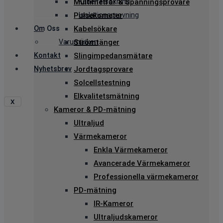
Kabelfelsökning
Multimetrar & Spänningsprovare
Isolationsprovning
Pulsekometer
Om Oss
Kabelsökare
Varumärken
Strömtänger
Kontakt
Slingimpedansmätare
Nyhetsbrev
Jordtagsprovare
Solcellstestning
Elkvalitetsmätning
X
Kameror & PD-mätning
Ultraljud
Värmekameror
Enkla Värmekameror
Avancerade Värmekameror
Professionella värmekameror
PD-mätning
IR-Kameror
Ultraljudskameror