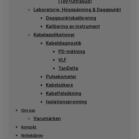
(TeV+Ultraljud)
Laboratorie, Högspänning & Daggpunkt
Daggpunktskalibrering
Kalibering av instrument
Kabelapplikationer
Kabeldiagnostik
PD-mätning
VLF
TanDelta
Pulsekometer
Kabelsökare
Kabelfelsökning
Isolationsprovning
Om oss
Varumärken
Kontakt
Nyhetsbrev