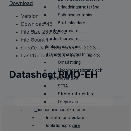
Download
Urladdningsmotstånd
Spänningsmätning
Version
Batteriladdare
Download
46
Jordtagsprovare
File Size
239.82 KB
Jordnätsprovare
File Count
1
Isolationsprovning
Create Date
28 december 2023
Transformatortestning
Last Updated
28 december 2023
Omsättning
Lindningsresistans och
Datasheet RMO-EH
lindningsanalys
SFRA
Strömtrafotestare
Oljeprovare
Lågspänningsapplikationer
Installationstestare
Isolationsprovare