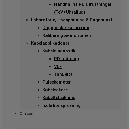
Handhållna PD utrustningar
(TeV+Ultraljud)
Laboratorie, Högspänning & Daggpunkt
Daggpunktskalibrering
Kalibering av instrument
Kabelapplikationer
Kabeldiagnostik
PD-mätning
VLF
TanDelta
Pulsekometer
Kabelsökare
Kabelfelsökning
Isolationsprovning
Om oss