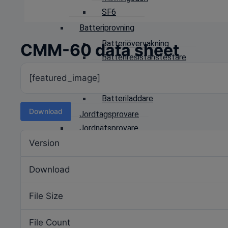
SF6
Batteriprovning
Batteriövervakning
CMM-60 data sheet
Batteriresistanstestare
Urladdningsmotstånd
[featured_image]
Spänningsmätning
Batteriladdare
Download
Jordtagsprovare
Jordnätsprovare
Isolationsprovning
Version
Transformatortestning
Download
Omsättning
Lindningsresistans och lindningsana
File Size
SFRA
Strömtrafotestare
File Count
Oljeprovare