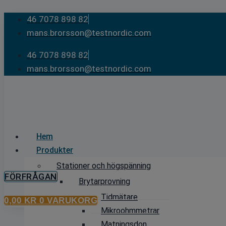
Skip
46 7078 898 82
to
mans.brorsson@testnordic.com
content
46 7078 898 82
mans.brorsson@testnordic.com
Hem
Produkter
Stationer och högspänning
FÖRFRÅGAN
Brytarprovning
Tidmätare
0,00
KR
0
VARUKORG
Mikroohmmetrar
Matningsdon