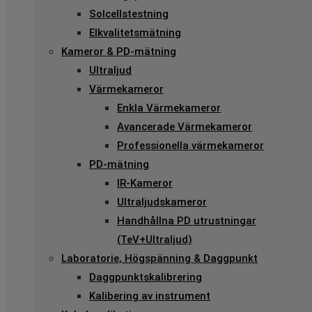
Solcellstestning
Elkvalitetsmätning
Kameror & PD-mätning
Ultraljud
Värmekameror
Enkla Värmekameror
Avancerade Värmekameror
Professionella värmekameror
PD-mätning
IR-Kameror
Ultraljudskameror
Handhållna PD utrustningar
(TeV+Ultraljud)
Laboratorie, Högspänning & Daggpunkt
Daggpunktskalibrering
Kalibering av instrument