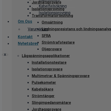
Jordnätsprovare
Kabelfelsökning
Isolationsprovning
Isolationsprovning
Transformatortestning
Om Oss
Omsättning
Varumärken
Lindningsresistans och lindningsanalys
SFRA
Kontakt
Strömtrafotestare
Nyhetsbrev
Oljeprovare
X
Lågspänningsapplikationer
Installationstestare
Isolationsprovare
Multimetrar & Spänningsprovare
Pulsekometer
Kabelsökare
Strömtänger
Slingimpedansmätare
Jordtagsprovare