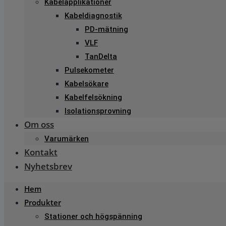
Kabelapplikationer
Kabeldiagnostik
PD-mätning
VLF
TanDelta
Pulsekometer
Kabelsökare
Kabelfelsökning
Isolationsprovning
Om oss
Varumärken
Kontakt
Nyhetsbrev
Hem
Produkter
Stationer och högspänning