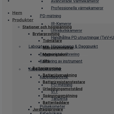
Avancerade Värmekameror
Professionella värmekameror
Hem
PD-mätning
Produkter
IR-Kameror
Stationer och högspänning
Ultraljudskameror
Brytarprovning
Handhållna PD utrustningar (TeV+Ul
Tidmätare
Laboratorie, Högspänning & Daggpunkt
Mikroohmmetrar
Daggpunktskalibrering
Matningsdon
Kalibering av instrument
SF6
Batteriprovning
Kabelapplikationer
Batteriövervakning
Kabeldiagnostik
Batteriresistanstestare
PD-mätning
Urladdningsmotstånd
VLF
Spänningsmätning
TanDelta
Batteriladdare
Pulsekometer
Jordtagsprovare
Kabelsökare