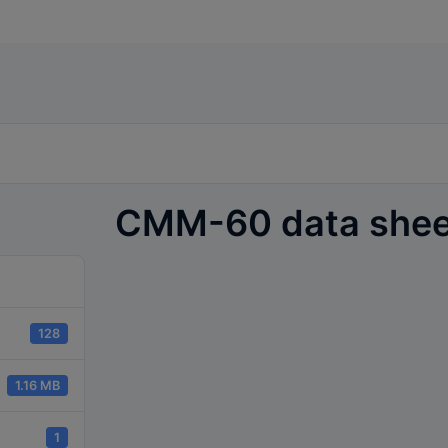
CMM-60 data shee
128
lys
1.16 MB
1