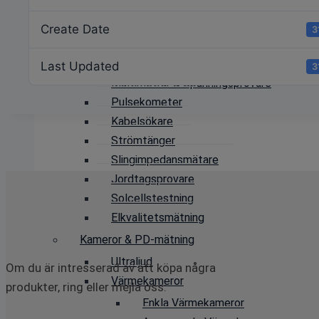
Lågspänningsapplikationer
Create Date
3
Installationstestare
Isolationsprovare
Last Updated
3
Multimetrar & Spänningsprovare
Pulsekometer
Kabelsökare
Strömtänger
Slingimpedansmätare
Jordtagsprovare
Solcellstestning
Elkvalitetsmätning
Kameror & PD-mätning
Ultraljud
Om du är intresserad av att köpa några
Värmekameror
produkter, ring eller mejla oss:
Enkla Värmekameror