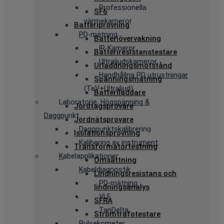
Professionella
SF6
värmekameror
Batteriprovning
PD-mätning
Batteriövervakning
IR-Kameror
Batteriresistanstestare
Ultraljudskameror
Urladdningsmotstånd
Handhållna PD utrustningar
Spänningsmätning
(TeV+Ultraljud)
Batteriladdare
Laboratorie, Högspänning &
Jordtagsprovare
Daggpunkt
Jordnätsprovare
Daggpunktskalibrering
Isolationsprovning
Kalibering av instrument
Transformatortestning
Kabelapplikationer
Omsättning
Kabeldiagnostik
Lindningsresistans och
PD-mätning
lindningsanalys
VLF
SFRA
TanDelta
Strömtrafotestare
Pulsekometer