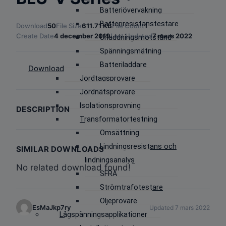
Batteriövervakning
Batteriresistanstestare
Download
50
File Size
611.71 KB
File Count
1
Create Date
4 december 2019
Last Updated
7 mars 2022
Urladdningsmotstånd
Spänningsmätning
Batteriladdare
Download
Jordtagsprovare
Jordnätsprovare
Isolationsprovning
DESCRIPTION
Transformatortestning
Omsättning
Lindningsresistans och
SIMILAR DOWNLOADS
lindningsanalys
No related download found!
SFRA
Strömtrafotestare
Oljeprovare
EsMaJkp7ry
Updated 7 mars 2022
Lågspänningsapplikationer