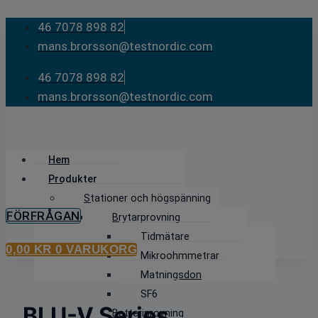
Skip
46 7078 898 82
to
mans.brorsson@testnordic.com
content
46 7078 898 82
mans.brorsson@testnordic.com
Hem
Produkter
Stationer och högspänning
FÖRFRÅGAN
Brytarprovning
Tidmätare
0,00
KR
0
VARUKORG
Mikroohmmetrar
Matningsdon
SF6
BLU-V Series
Batteriprovning