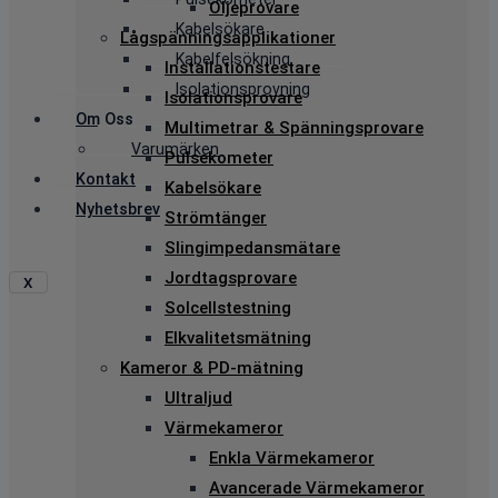
Oljeprovare
Kabelsökare
Lågspänningsapplikationer
Kabelfelsökning
Installationstestare
Isolationsprovning
Isolationsprovare
Om Oss
Multimetrar & Spänningsprovare
Varumärken
Pulsekometer
Kontakt
Kabelsökare
Nyhetsbrev
Strömtänger
Slingimpedansmätare
Jordtagsprovare
X
Solcellstestning
Elkvalitetsmätning
Kameror & PD-mätning
Ultraljud
Värmekameror
Enkla Värmekameror
Avancerade Värmekameror