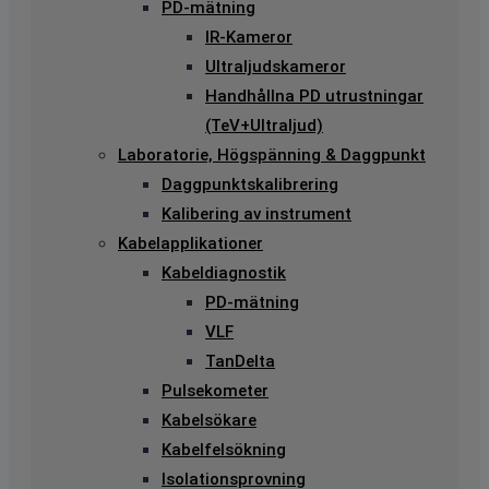
PD-mätning
IR-Kameror
Ultraljudskameror
Handhållna PD utrustningar
(TeV+Ultraljud)
Laboratorie, Högspänning & Daggpunkt
Daggpunktskalibrering
Kalibering av instrument
Kabelapplikationer
Kabeldiagnostik
PD-mätning
VLF
TanDelta
Pulsekometer
Kabelsökare
Kabelfelsökning
Isolationsprovning