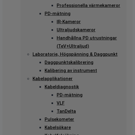
Professionella värmekameror
PD-mätning
IR-Kameror
Ultraljudskameror
Handhållna PD utrustningar
(TeV+Ultraljud)
Laboratorie, Högspänning & Daggpunkt
Daggpunktskalibrering
Kalibering av instrument
Kabelapplikationer
Kabeldiagnostik
PD-mätning
VLF
TanDelta
Pulsekometer
Kabelsökare