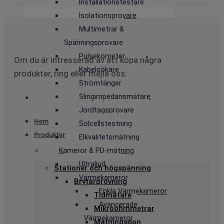
Installationstestare
Isolationsprovare
Multimetrar &
Spänningsprovare
Pulsekometer
Om du är intresserad av att köpa några
Kabelsökare
produkter, ring eller mejla oss:
Strömtänger
Slingimpedansmätare
Jordtagsprovare
Hem
Solcellstestning
Produkter
Elkvalitetsmätning
Kameror & PD-mätning
Ultraljud
Stationer och högspänning
Värmekameror
Brytarprovning
Enkla Värmekameror
Tidmätare
Avancerade
Mikroohmmetrar
Värmekameror
Matningsdon