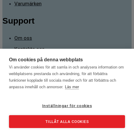
Varumärken
Support
Om oss
Kontakta oss
Om cookies på denna webbplats
Kontakt
Vi använder cookies för att samla in och analysera information om
webbplatsens prestanda och användning, för att förbättra
funktioner kopplade till sociala medier och för att förbättra och
Sävstigen 2 165 71 Stockholm
anpassa innehåll och annonser.
Läs mer
mans.brorsson@testnordic.com
+46 70 788 98 82
Inställningar för cookies
Kabeltillämpningar | Kalibrering | Gasanalys | Jordningsprovning
TILLÅT ALLA COOKIES
Copyright © 2026 | Alla rättigheter förbehållna