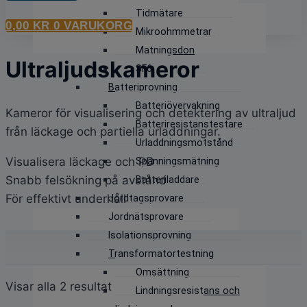
Tidmätare
0,00
KR
0
VARUKORG
Mikroohmmetrar
Matningsdon
Ultraljudskameror
SF6
Batteriprovning
Batteriövervakning
Kameror för visualisering och detektering av ultraljud
Batteriresistanstestare
från läckage och partiella urladdningar.
Urladdningsmotstånd
Visualisera läckage och PD
Spänningsmätning
Snabb felsökning på avstånd
Batteriladdare
För effektivt underhåll
Jordtagsprovare
Jordnätsprovare
Isolationsprovning
Transformatortestning
Omsättning
Sortera
Visar alla 2 resultat
Lindningsresistans och
efter