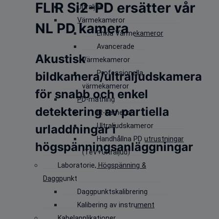
FLIR Si2-PD ersätter vår
Ultraljud
Värmekameror
NL PD kamera
Enkla Värmekameror
Avancerade
Akustisk
Värmekameror
Professionella
bildkamera/ultraljudskamera
värmekameror
för snabb och enkel
PD-mätning
detektering av partiella
IR-Kameror
Ultraljudskameror
urladdningar i
Handhållna PD utrustningar
högspänningsanläggningar
(TeV+Ultraljud)
Laboratorie, Högspänning &
Daggpunkt
Daggpunktskalibrering
Kalibering av instrument
Kabelapplikationer