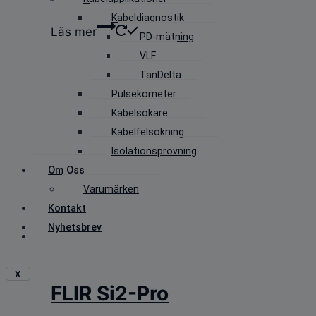
Kabeldiagnostik
Läs mer
PD-mätning
VLF
TanDelta
Pulsekometer
Kabelsökare
Kabelfelsökning
Isolationsprovning
Om Oss
Varumärken
Kontakt
Nyhetsbrev
X
FLIR Si2-Pro