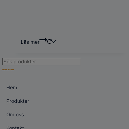
Läs mer
Products
search
SÖK
Hem
Produkter
Om oss
Kontakt