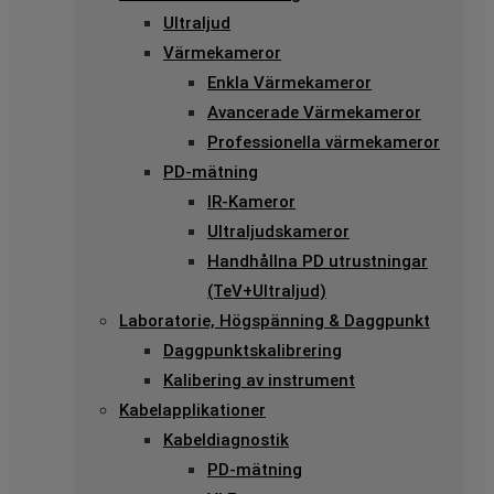
Ultraljud
Värmekameror
Enkla Värmekameror
Avancerade Värmekameror
Professionella värmekameror
PD-mätning
IR-Kameror
Ultraljudskameror
Handhållna PD utrustningar
(TeV+Ultraljud)
Laboratorie, Högspänning & Daggpunkt
Daggpunktskalibrering
Kalibering av instrument
Kabelapplikationer
Kabeldiagnostik
PD-mätning