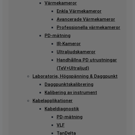
Värmekameror
Enkla Värmekameror
Avancerade Värmekameror
Professionella värmekameror
PD-mätning
IR-Kameror
Ultraljudskameror
Handhållna PD utrustningar
(TeV+Ultraljud)
Laboratorie, Högspänning & Daggpunkt
Daggpunktskalibrering
Kalibering av instrument
Kabelapplikationer
Kabeldiagnostik
PD-mätning
VLF
TanDelta