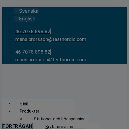
Skip
Svenska
to
English
content
46 7078 898 82
mans.brorsson@testnordic.com
46 7078 898 82
mans.brorsson@testnordic.com
Hem
Produkter
Stationer och högspänning
FÖRFRÅGAN
Brytarprovning