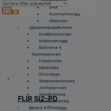
lindningsanalys
popularitet
SFRA
Strömtrafotestare
Oljeprovare
Lågspänningsapplikationer
Installationstestare
Isolationsprovare
Multimetrar &
Spänningsprovare
Pulsekometer
Kabelsökare
Strömtänger
Slingimpedansmätare
Jordtagsprovare
Solcellstestning
FLIR Si2-PD
Elkvalitetsmätning
Kameror & PD-mätning