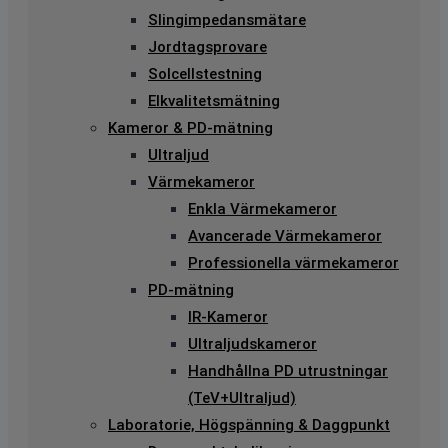
Slingimpedansmätare
Jordtagsprovare
Solcellstestning
Elkvalitetsmätning
Kameror & PD-mätning
Ultraljud
Värmekameror
Enkla Värmekameror
Avancerade Värmekameror
Professionella värmekameror
PD-mätning
IR-Kameror
Ultraljudskameror
Handhållna PD utrustningar
(TeV+Ultraljud)
Laboratorie, Högspänning & Daggpunkt