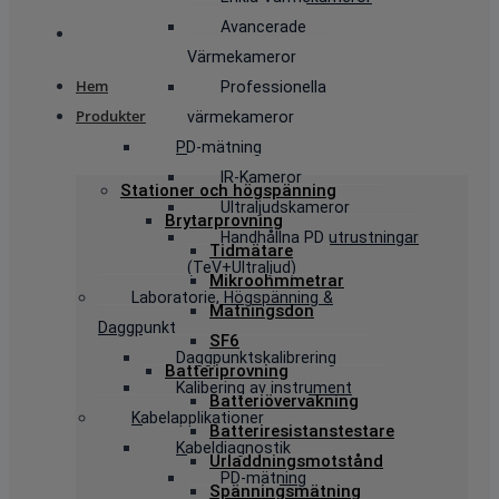
Avancerade
Värmekameror
Hem
Professionella
Produkter
värmekameror
PD-mätning
IR-Kameror
Stationer och högspänning
Ultraljudskameror
Brytarprovning
Handhållna PD utrustningar
Tidmätare
(TeV+Ultraljud)
Mikroohmmetrar
Laboratorie, Högspänning &
Matningsdon
Daggpunkt
SF6
Daggpunktskalibrering
Batteriprovning
Kalibering av instrument
Batteriövervakning
Kabelapplikationer
Batteriresistanstestare
Kabeldiagnostik
Urladdningsmotstånd
PD-mätning
Spänningsmätning