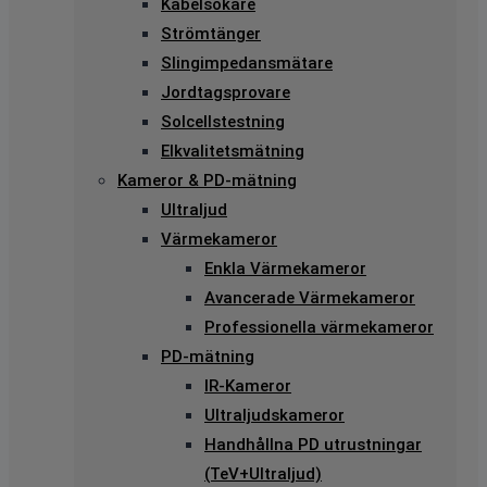
Kabelsökare
Strömtänger
Slingimpedansmätare
Jordtagsprovare
Solcellstestning
Elkvalitetsmätning
Kameror & PD-mätning
Ultraljud
Värmekameror
Enkla Värmekameror
Avancerade Värmekameror
Professionella värmekameror
PD-mätning
IR-Kameror
Ultraljudskameror
Handhållna PD utrustningar
(TeV+Ultraljud)