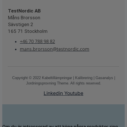
TestNordic AB
Måns Brorsson
Sävstigen 2
165 71 Stockholm
+46 70 788 98 82
mans.brorsson@testnordic.com
Copyright © 2022 Kabeltillämpningar | Kalibrering | Gasanalys |
Jordningsprovning Theme. All rights reserved.
Linkedin
Youtube
Om du är intresserad av att köpa några produkter, ring