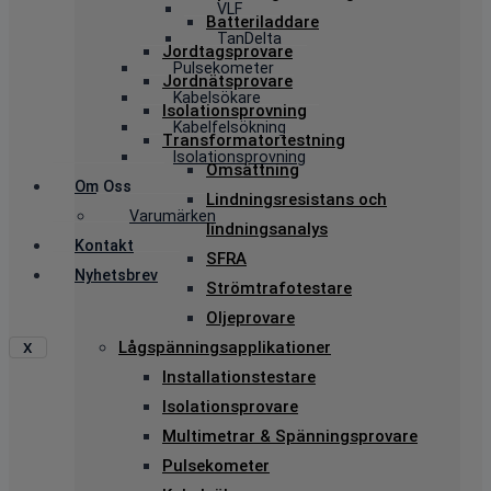
VLF
Batteriladdare
TanDelta
Jordtagsprovare
Pulsekometer
Jordnätsprovare
Kabelsökare
Isolationsprovning
Kabelfelsökning
Transformatortestning
Isolationsprovning
Omsättning
Om Oss
Lindningsresistans och
Varumärken
lindningsanalys
Kontakt
SFRA
Nyhetsbrev
Strömtrafotestare
Oljeprovare
Lågspänningsapplikationer
X
Installationstestare
Isolationsprovare
Multimetrar & Spänningsprovare
Pulsekometer