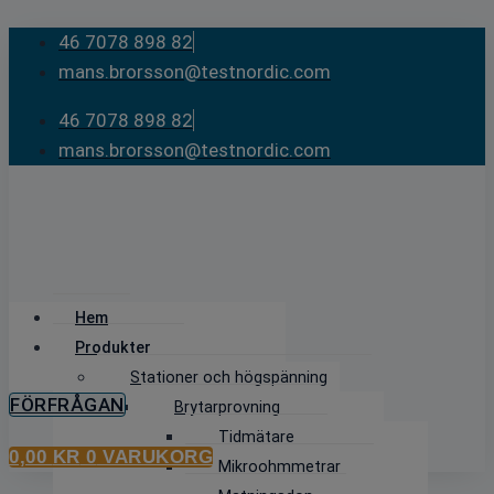
Skip
46 7078 898 82
to
mans.brorsson@testnordic.com
content
46 7078 898 82
mans.brorsson@testnordic.com
Hem
Produkter
Stationer och högspänning
FÖRFRÅGAN
Brytarprovning
Tidmätare
0,00
KR
0
VARUKORG
Mikroohmmetrar