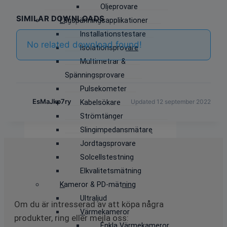
Oljeprovare
SIMILAR DOWNLOADS
Lågspänningsapplikationer
Installationstestare
No related download found!
Isolationsprovare
Multimetrar &
Spänningsprovare
Pulsekometer
EsMaJkp7ry
Updated 12 september 2022
Kabelsökare
Strömtänger
Slingimpedansmätare
Jordtagsprovare
Solcellstestning
Elkvalitetsmätning
Kameror & PD-mätning
Ultraljud
Om du är intresserad av att köpa några
Värmekameror
produkter, ring eller mejla oss:
Enkla Värmekameror