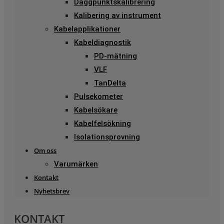
Daggpunktskalibrering
Kalibering av instrument
Kabelapplikationer
Kabeldiagnostik
PD-mätning
VLF
TanDelta
Pulsekometer
Kabelsökare
Kabelfelsökning
Isolationsprovning
Om oss
Varumärken
Kontakt
Nyhetsbrev
KONTAKT