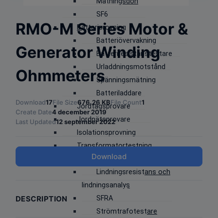
Matningsdon
SF6
RMO-M Series Motor &
Batteriprovning
Batteriövervakning
Generator Winding
Batteriresistanstestare
Urladdningsmotstånd
Ohmmeters
Spänningsmätning
Batteriladdare
Download
17
File Size
676.26 KB
File Count
1
Jordtagsprovare
Create Date
4 december 2019
Jordnätsprovare
Last Updated
12 september 2022
Isolationsprovning
Transformatortestning
Download
Omsättning
Lindningsresistans och
lindningsanalys
DESCRIPTION
SFRA
Strömtrafotestare