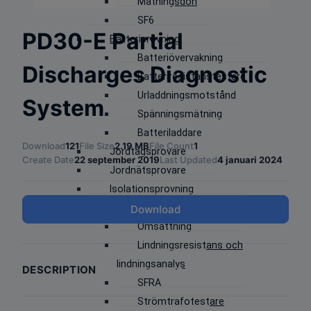
Matningsdon
SF6
PD30-E Partial
Batteriprovning
Batteriövervakning
Discharges Diagnostic
Batteriresistanstestare
Urladdningsmotstånd
System
Spänningsmätning
Batteriladdare
Download
121
File Size
2.19 MB
File Count
1
Jordtagsprovare
Create Date
22 september 2019
Last Updated
4 januari 2024
Jordnätsprovare
Isolationsprovning
Transformatortestning
Download
Omsättning
Lindningsresistans och
lindningsanalys
DESCRIPTION
SFRA
Strömtrafotestare