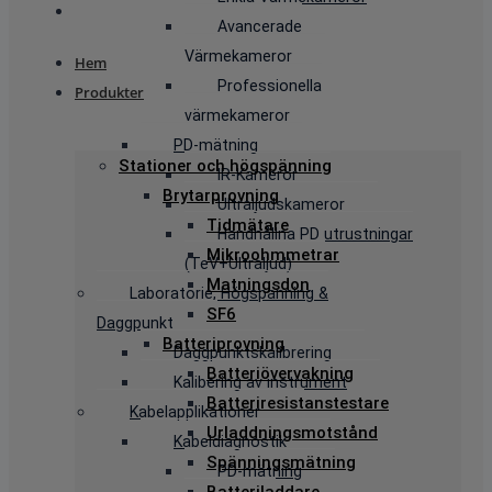
Avancerade
Värmekameror
Hem
Professionella
Produkter
värmekameror
PD-mätning
Stationer och högspänning
IR-Kameror
Brytarprovning
Ultraljudskameror
Tidmätare
Handhållna PD utrustningar
Mikroohmmetrar
(TeV+Ultraljud)
Matningsdon
Laboratorie, Högspänning &
SF6
Daggpunkt
Batteriprovning
Daggpunktskalibrering
Batteriövervakning
Kalibering av instrument
Batteriresistanstestare
Kabelapplikationer
Urladdningsmotstånd
Kabeldiagnostik
Spänningsmätning
PD-mätning