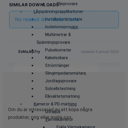
Oljeprovare
SIMILAR DOWNLOADS
Lågspänningsapplikationer
No related download found!
Installationstestare
Isolationsprovare
Multimetrar &
Spänningsprovare
Pulsekometer
EsMaJkp7ry
Updated 4 januari 2024
Kabelsökare
Strömtänger
Slingimpedansmätare
Jordtagsprovare
Solcellstestning
Elkvalitetsmätning
Kameror & PD-mätning
Om du är intresserad av att köpa några
Ultraljud
produkter, ring eller mejla oss:
Värmekameror
Enkla Värmekameror