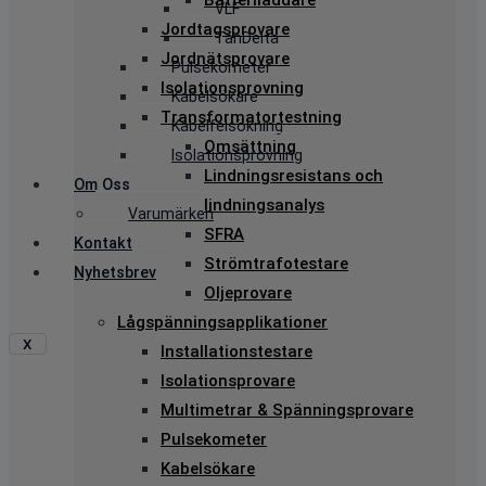
Batteriladdare
VLF
Jordtagsprovare
TanDelta
Jordnätsprovare
Pulsekometer
Isolationsprovning
Kabelsökare
Transformatortestning
Kabelfelsökning
Omsättning
Isolationsprovning
Lindningsresistans och
Om Oss
lindningsanalys
Varumärken
SFRA
Kontakt
Strömtrafotestare
Nyhetsbrev
Oljeprovare
Lågspänningsapplikationer
X
Installationstestare
Isolationsprovare
Multimetrar & Spänningsprovare
Pulsekometer
Kabelsökare