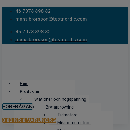
Skip
46 7078 898 82
to
mans.brorsson@testnordic.com
content
46 7078 898 82
mans.brorsson@testnordic.com
Hem
Produkter
Stationer och högspänning
FÖRFRÅGAN
Brytarprovning
Tidmätare
0,00
KR
0
VARUKORG
Mikroohmmetrar