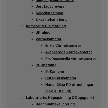
Slingimpedansmätare
Jordtagsprovare
Solcellstestning
Elkvalitetsmätning
Kameror & PD-mätning
Ultraljud
Värmekameror
Enkla Värmekameror
Avancerade Värmekameror
Professionella värmekameror
PD-mätning
IR-Kameror
Ultraljudskameror
Handhållna PD utrustningar
(TeV+Ultraljud)
Laboratorie, Högspänning & Daggpunkt
Daggpunktskalibrering