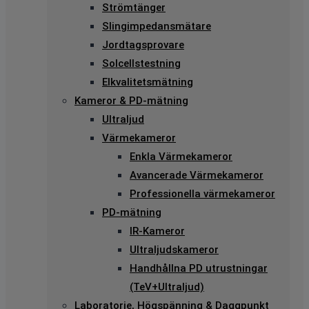
Strömtänger
Slingimpedansmätare
Jordtagsprovare
Solcellstestning
Elkvalitetsmätning
Kameror & PD-mätning
Ultraljud
Värmekameror
Enkla Värmekameror
Avancerade Värmekameror
Professionella värmekameror
PD-mätning
IR-Kameror
Ultraljudskameror
Handhållna PD utrustningar
(TeV+Ultraljud)
Laboratorie, Högspänning & Daggpunkt