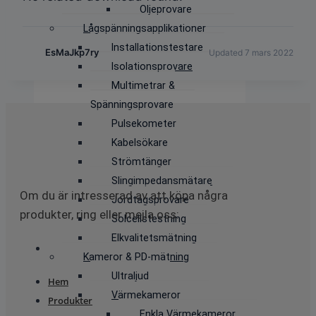
Oljeprovare
Lågspänningsapplikationer
Installationstestare
EsMaJkp7ry
Updated 7 mars 2022
Isolationsprovare
Multimetrar &
Spänningsprovare
Pulsekometer
Kabelsökare
Strömtänger
Slingimpedansmätare
Om du är intresserad av att köpa några
Jordtagsprovare
produkter, ring eller mejla oss:
Solcellstestning
Elkvalitetsmätning
Kameror & PD-mätning
Ultraljud
Hem
Värmekameror
Produkter
Enkla Värmekameror