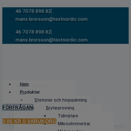
Skip
46 7078 898 82
to
mans.brorsson@testnordic.com
content
46 7078 898 82
mans.brorsson@testnordic.com
Hem
Produkter
Stationer och högspänning
FÖRFRÅGAN
Brytarprovning
Tidmätare
0,00
KR
0
VARUKORG
Mikroohmmetrar