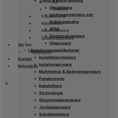
Transformatortestning
VLF
Omsättning
TanDelta
Lindningsresistans och
Pulsekometer
lindningsanalys
Kabelsökare
SFRA
Kabelfelsökning
Strömtrafotestare
Isolationsprovning
Oljeprovare
Om Oss
Lågspänningsapplikationer
Varumärken
Installationstestare
Kontakt
Isolationsprovare
Nyhetsbrev
Multimetrar & Spänningsprovare
Pulsekometer
X
Kabelsökare
Strömtänger
Slingimpedansmätare
Jordtagsprovare
Solcellstestning