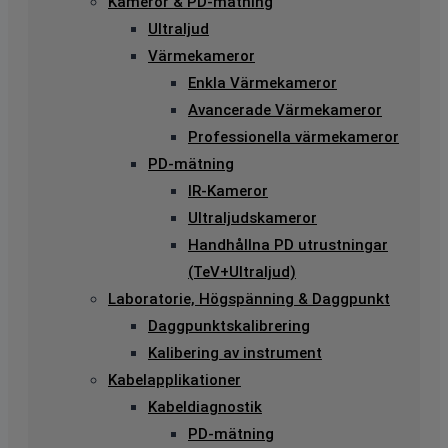
Kameror & PD-mätning
Ultraljud
Värmekameror
Enkla Värmekameror
Avancerade Värmekameror
Professionella värmekameror
PD-mätning
IR-Kameror
Ultraljudskameror
Handhållna PD utrustningar
(TeV+Ultraljud)
Laboratorie, Högspänning & Daggpunkt
Daggpunktskalibrering
Kalibering av instrument
Kabelapplikationer
Kabeldiagnostik
PD-mätning