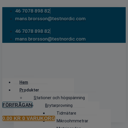
Skip
46 7078 898 82
to
mans.brorsson@testnordic.com
content
46 7078 898 82
mans.brorsson@testnordic.com
Hem
Produkter
Stationer och högspänning
FÖRFRÅGAN
Brytarprovning
Tidmätare
0,00
KR
0
VARUKORG
Mikroohmmetrar