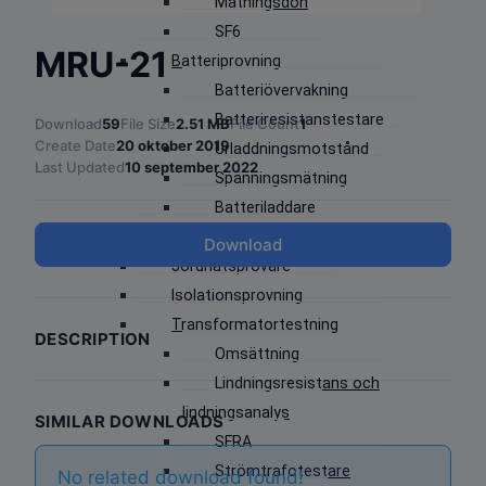
Matningsdon
SF6
MRU-21
Batteriprovning
Batteriövervakning
Batteriresistanstestare
Download
59
File Size
2.51 MB
File Count
1
Create Date
20 oktober 2019
Urladdningsmotstånd
Last Updated
10 september 2022
Spänningsmätning
Batteriladdare
Jordtagsprovare
Download
Jordnätsprovare
Isolationsprovning
Transformatortestning
DESCRIPTION
Omsättning
Lindningsresistans och
lindningsanalys
SIMILAR DOWNLOADS
SFRA
Strömtrafotestare
No related download found!