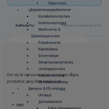
Oljeprovare
Lågspänningsapplikationer
Installationstestare
Isolationsprovare
EsMaJkp7ry
Updated 10 september 2022
Multimetrar &
Spänningsprovare
Pulsekometer
Kabelsökare
Strömtänger
Slingimpedansmätare
Jordtagsprovare
Om du är intresserad av att köpa några
Solcellstestning
produkter, ring eller mejla oss:
Elkvalitetsmätning
Kameror & PD-mätning
Ultraljud
Värmekameror
Hem
Enkla Värmekameror