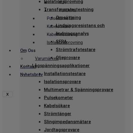
Isolationsprovning
VLF
Transformatortestning
TanDelta
Omsättning
Pulsekometer
Lindningsresistans och
Kabelsökare
lindningsanalys
Kabelfelsökning
SFRA
Isolationsprovning
Strömtrafotestare
Om Oss
Oljeprovare
Varumärken
Lågspänningsapplikationer
Kontakt
Installationstestare
Nyhetsbrev
Isolationsprovare
Multimetrar & Spänningsprovare
X
Pulsekometer
Kabelsökare
Strömtänger
Slingimpedansmätare
Jordtagsprovare