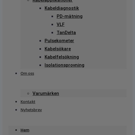
Kabelapplikationer
Kabeldiagnostik
PD-mätning
VLF
TanDelta
Pulsekometer
Kabelsökare
Kabelfelsökning
Isolationsprovning
Om oss
Varumärken
Kontakt
Nyhetsbrev
Hem